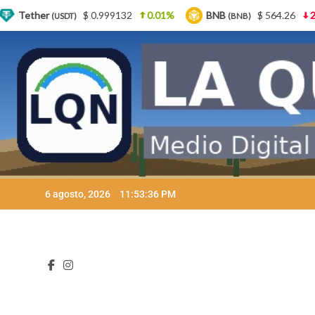
.999132
0.01%
BNB
$ 564.26
2.77%
USDC
(BNB)
(USD
Skip
6 agosto, 2026
11:53:37 PM
to
content