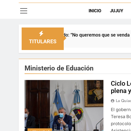
INICIO
JUJUY
 el Senado: “No queremos que se venda nuestra frontera”
TITULARES
Ministerio de Eduación
Ciclo 
plena 
La Quia
El gobern
Teresa Bo
protocolo
Asistenci