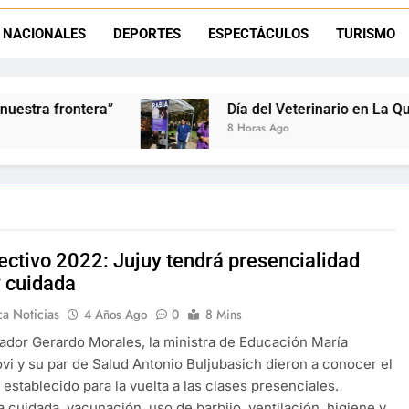
Día del Veterinario en La Quiaca: Zoonosis llevó
NACIONALES
DEPORTES
ESPECTÁCULOS
TURISMO
La frontera se subleva: Dante Velázquez enfrenta el remate de la p
Dante Velázquez marchará contra la 
Día del Veterinario en La Quiaca: Zoonosis llevó 
8 Horas Ago
Lectivo 2022: Jujuy tendrá presencialidad
y cuidada
ca Noticias
4 Años Ago
0
8 Mins
ador Gerardo Morales, la ministra de Educación María
vi y su par de Salud Antonio Buljubasich dieron a conocer el
 establecido para la vuelta a las clases presenciales.
a cuidada, vacunación, uso de barbijo, ventilación, higiene y