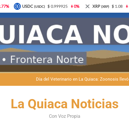
$ 0.999925
0%
XRP
$ 1.08
3.87%
Solana
C)
(XRP)
(SO
Dante Velázquez marchará contra la 
Fernando Rejal respaldó a Dante Velázquez en el Senado: “No qu
Día del Veterinario en La Quiaca: Zoonosis llevó
La frontera se subleva: Dante Velázquez enfrenta el remate de la p
La Quiaca Noticias
Dante Velázquez marchará contra la 
Con Voz Propia
Fernando Rejal respaldó a Dante Velázquez en el Senado: “No qu