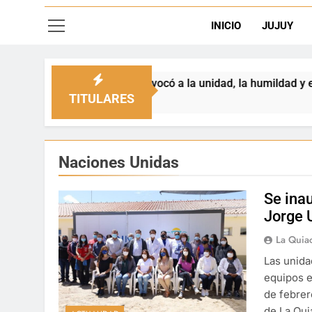
INICIO
JUJUY
quez convocó a la unidad, la humildad y el cuidado de la vi
TITULARES
Naciones Unidas
Se ina
Jorge 
La Quia
Las unida
equipos e
de febrer
de La Qui