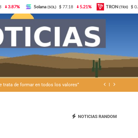
lana
$ 77.18
5.21%
TRON
$ 0.327570
0.95%
(SOL)
(TRX)
mildad, la unidad y el respeto por los
tiempos de la Madre Tierra
d, la humildad y el cuidado de la vida
común
se trata de formar en todos los valores”
ones sociales para integrar el Consejo
Provincial de Niñez
mildad, la unidad y el respeto por los
NOTICIAS RANDOM
tiempos de la Madre Tierra
d, la humildad y el cuidado de la vida
común