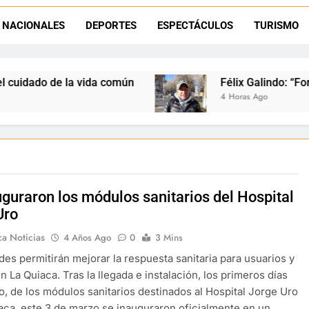
Félix Galindo: “Formar no se trata de ganar, 
NACIONALES
DEPORTES
ESPECTÁCULOS
TURISMO
Desde la Municipalidad de La Quiaca: convocan a organizaci
Pachamama en La Quiaca: Dante Velazquez llamó a recuperar la hu
da común
Félix Galindo: “Formar no se trata de
4 Horas Ago
uguraron los módulos sanitarios del Hospital
Uro
ca Noticias
4 Años Ago
0
3 Mins
des permitirán mejorar la respuesta sanitaria para usuarios y
n La Quiaca. Tras la llegada e instalación, los primeros días
o, de los módulos sanitarios destinados al Hospital Jorge Uro
aca, este 3 de marzo se inauguraron oficialmente en un