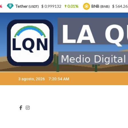
$ 0.999132
0.01%
BNB
$ 564.26
2.77%
US
T)
(BNB)
Skip
3 agosto, 2026
7:20:56 AM
to
content