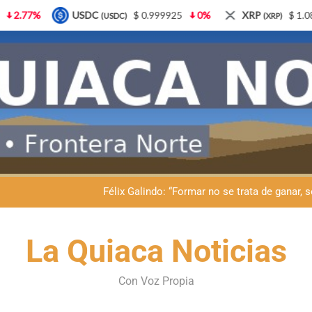
DC
$ 0.999925
0%
XRP
$ 1.08
3.87%
So
(USDC)
(XRP)
Pachamama en La Quiaca: Dante Velazquez llamó a recuperar la hu
La Quiaca ante la Pachamama: Dante Velazquez convocó a la unida
Félix Galindo: “Formar no se trata de ganar, 
Desde la Municipalidad de La Quiaca: convocan a organizaci
La Quiaca Noticias
Pachamama en La Quiaca: Dante Velazquez llamó a recuperar la hu
Con Voz Propia
La Quiaca ante la Pachamama: Dante Velazquez convocó a la unida