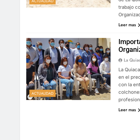
ACTUALIDAD
trabajo c
Organizac
Leer mas
Importa
Organi
La Quia
La Quiaca
en el pre
con la en
colchones
ACTUALIDAD
profesion
Leer mas