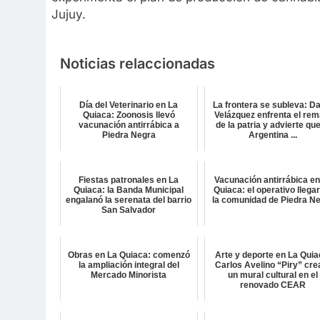
Jujuy.
Noticias relaccionadas
Día del Veterinario en La
La frontera se subleva: D
Quiaca: Zoonosis llevó
Velázquez enfrenta el rem
vacunación antirrábica a
de la patria y advierte que
Piedra Negra
Argentina ...
Fiestas patronales en La
Vacunación antirrábica en
Quiaca: la Banda Municipal
Quiaca: el operativo llega
engalanó la serenata del barrio
la comunidad de Piedra N
San Salvador
Obras en La Quiaca: comenzó
Arte y deporte en La Quia
la ampliación integral del
Carlos Avelino “Piry” cre
Mercado Minorista
un mural cultural en el
renovado CEAR