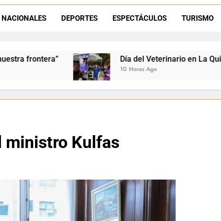
Día del Veterinario en La Quiaca: Zoonosis llevó
NACIONALES
DEPORTES
ESPECTÁCULOS
TURISMO
La frontera se subleva: Dante Velázquez enfrenta el remate de la p
Dante Velázquez marchará contra la 
Día del Veterinario en La Quiaca: Zoonosis llevó va
10 Horas Ago
 ministro Kulfas