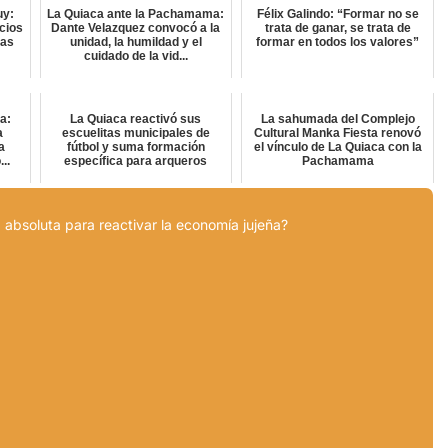
uy:
La Quiaca ante la Pachamama:
Félix Galindo: “Formar no se
cios
Dante Velazquez convocó a la
trata de ganar, se trata de
tas
unidad, la humildad y el
formar en todos los valores”
cuidado de la vid...
a:
La Quiaca reactivó sus
La sahumada del Complejo
a
escuelitas municipales de
Cultural Manka Fiesta renovó
a
fútbol y suma formación
el vínculo de La Quiaca con la
..
específica para arqueros
Pachamama
 absoluta para reactivar la economía jujeña?