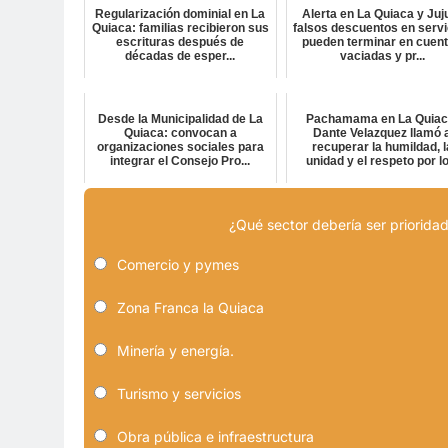
Regularización dominial en La
Alerta en La Quiaca y Juj
Quiaca: familias recibieron sus
falsos descuentos en servi
escrituras después de
pueden terminar en cuen
décadas de esper...
vaciadas y pr...
Desde la Municipalidad de La
Pachamama en La Quiac
Quiaca: convocan a
Dante Velazquez llamó 
organizaciones sociales para
recuperar la humildad, l
integrar el Consejo Pro...
unidad y el respeto por lo.
¿Qué sector debería ser prioridad
Comercio y pymes
Zona Franca la Quiaca
Minería y energía.
Turismo y servicios
Obra pública e infraestructura