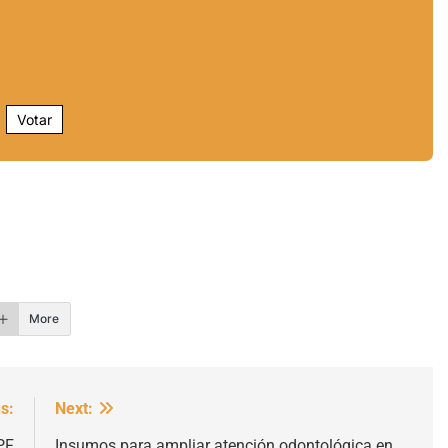
Votar
r
More
s:
Next:
PF
Insumos para ampliar atención odontológica en