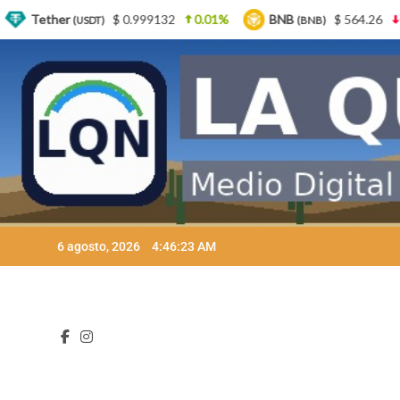
999132
0.01%
BNB
$ 564.26
2.77%
USDC
(BNB)
(USD
Skip
6 agosto, 2026
4:46:24 AM
to
content