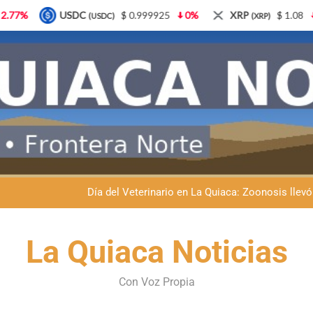
$ 0.999925
0%
XRP
$ 1.08
3.87%
Solana
C)
(XRP)
(SO
Dante Velázquez marchará contra la 
Fernando Rejal respaldó a Dante Velázquez en el Senado: “No qu
Día del Veterinario en La Quiaca: Zoonosis llevó
La frontera se subleva: Dante Velázquez enfrenta el remate de la p
La Quiaca Noticias
Dante Velázquez marchará contra la 
Con Voz Propia
Fernando Rejal respaldó a Dante Velázquez en el Senado: “No qu