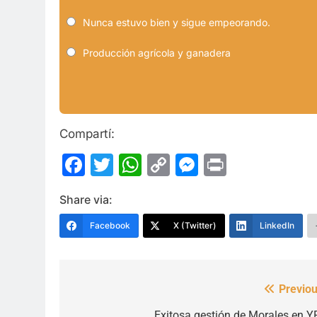
Nunca estuvo bien y sigue empeorando.
Producción agrícola y ganadera
Compartí:
Facebook
Twitter
WhatsApp
Copy
Messenge
Print
Link
Share via:
Facebook
X (Twitter)
LinkedIn
Previou
Navegación
Exitosa gestión de Morales en Y