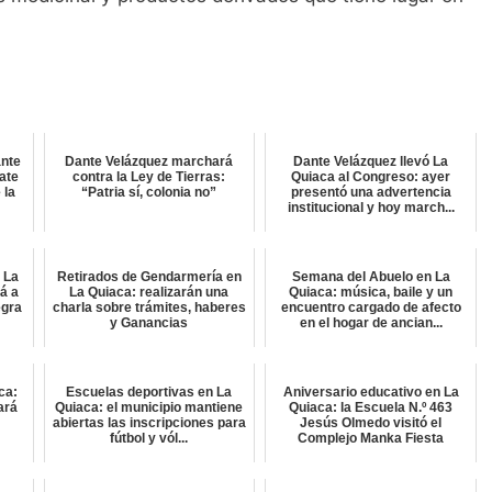
ante
Dante Velázquez marchará
Dante Velázquez llevó La
ate
contra la Ley de Tierras:
Quiaca al Congreso: ayer
 la
“Patria sí, colonia no”
presentó una advertencia
institucional y hoy march...
 La
Retirados de Gendarmería en
Semana del Abuelo en La
rá a
La Quiaca: realizarán una
Quiaca: música, baile y un
egra
charla sobre trámites, haberes
encuentro cargado de afecto
y Ganancias
en el hogar de ancian...
ca:
Escuelas deportivas en La
Aniversario educativo en La
ará
Quiaca: el municipio mantiene
Quiaca: la Escuela N.º 463
abiertas las inscripciones para
Jesús Olmedo visitó el
fútbol y vól...
Complejo Manka Fiesta