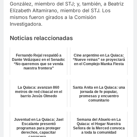
González, miembro del STJ; y, también, a Beatriz
Elízabeth Altamirano, miembro del STJ. Los
mismos fueron girados a la Comisión
Investigadora.
Noticias relaccionadas
Fernando Rejal respaldó a
Cine argentino en La Quiaca:
Dante Velázquez en el Senado:
“Nueve reinas” se proyectará
“No queremos que se venda
en el Complejo Manka Fiesta
nuestra frontera”
La Quiaca: avanzan 860
Santa Anita en La Quiaca: una
metros de red cloacal en el
jornada de fe popular,
barrio Jesús Olmedo
promesas y encuentro
comunitario
Juventud en La Quiaca: Jael
Semana del Abuelo en La
Escalante presentó
Quiaca: el Hogar Nuestra
programas para proteger
Señora de la Merced convoca
derechos, capacitar
a toda la comunidad
carrocero...