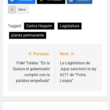
More
Tagged:
Carlos Haquim
Legislatura
planta permanente
Previous:
Next:
Navegación
de
Fidel Tolaba: “En la
La Legislatura de
Quiaca el gobernador
Jujuy sancionó la ley
entradas
cumplió con la
6271 de “Ficha
palabra empeñada”
Limpia”