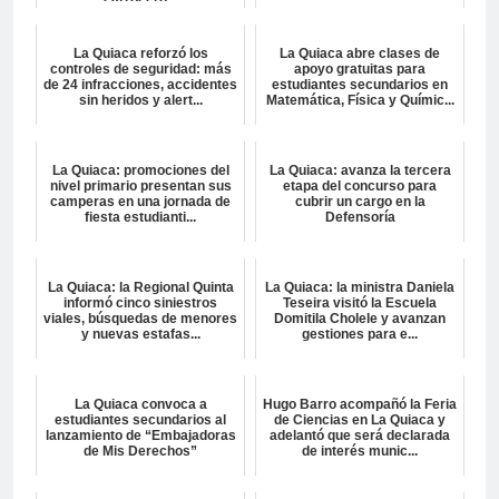
La Quiaca reforzó los
La Quiaca abre clases de
controles de seguridad: más
apoyo gratuitas para
de 24 infracciones, accidentes
estudiantes secundarios en
sin heridos y alert...
Matemática, Física y Químic...
La Quiaca: promociones del
La Quiaca: avanza la tercera
nivel primario presentan sus
etapa del concurso para
camperas en una jornada de
cubrir un cargo en la
fiesta estudianti...
Defensoría
La Quiaca: la Regional Quinta
La Quiaca: la ministra Daniela
informó cinco siniestros
Teseira visitó la Escuela
viales, búsquedas de menores
Domitila Cholele y avanzan
y nuevas estafas...
gestiones para e...
La Quiaca convoca a
Hugo Barro acompañó la Feria
estudiantes secundarios al
de Ciencias en La Quiaca y
lanzamiento de “Embajadoras
adelantó que será declarada
de Mis Derechos”
de interés munic...