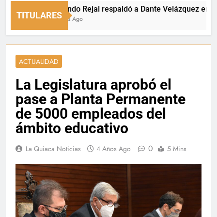
Fernando Rejal respaldó a Dante Velázquez en el Sena
TITULARES
18 Horas Ago
ACTUALIDAD
La Legislatura aprobó el
pase a Planta Permanente
de 5000 empleados del
ámbito educativo
0
La Quiaca Noticias
4 Años Ago
5 Mins