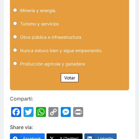
Minería y energía.
Turismo y servicios
Obra pública e infraestructura
Nunca estuvo bien y sigue empeorando.
Producción agrícola y ganadera
Votar
Compartí:
Facebook
Twitter
WhatsApp
Copy
Messenger
Print
Link
Share via:
Facebook
X (Twitter)
LinkedIn