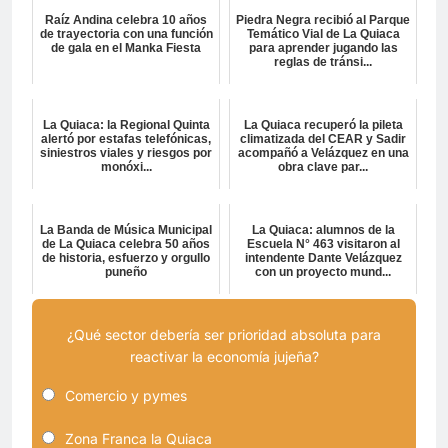
Raíz Andina celebra 10 años
Piedra Negra recibió al Parque
de trayectoria con una función
Temático Vial de La Quiaca
de gala en el Manka Fiesta
para aprender jugando las
reglas de tránsi...
La Quiaca: la Regional Quinta
La Quiaca recuperó la pileta
alertó por estafas telefónicas,
climatizada del CEAR y Sadir
siniestros viales y riesgos por
acompañó a Velázquez en una
monóxi...
obra clave par...
La Banda de Música Municipal
La Quiaca: alumnos de la
de La Quiaca celebra 50 años
Escuela N° 463 visitaron al
de historia, esfuerzo y orgullo
intendente Dante Velázquez
puneño
con un proyecto mund...
¿Qué sector debería ser prioridad absoluta para
reactivar la economía jujeña?
Comercio y pymes
Zona Franca la Quiaca