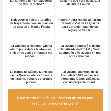
lanzamiento de “Embajadoras
adelantó que será declarada
de Mis Derechos”
de interés munic...
Raíz Andina celebra 10 años
Piedra Negra recibió al Parque
de trayectoria con una función
Temático Vial de La Quiaca
de gala en el Manka Fiesta
para aprender jugando las
reglas de tránsi...
La Quiaca: la Regional Quinta
La Quiaca recuperó la pileta
alertó por estafas telefónicas,
climatizada del CEAR y Sadir
siniestros viales y riesgos por
acompañó a Velázquez en una
monóxi...
obra clave par...
La Banda de Música Municipal
La Quiaca: alumnos de la
de La Quiaca celebra 50 años
Escuela N° 463 visitaron al
de historia, esfuerzo y orgullo
intendente Dante Velázquez
puneño
con un proyecto mund...
¿Qué sector debería ser prioridad absoluta para
reactivar la economía jujeña?