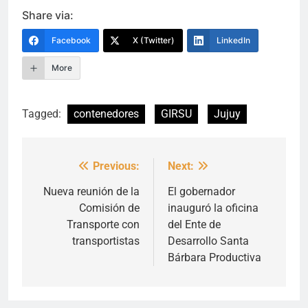
Link
Share via:
Facebook
X (Twitter)
LinkedIn
More
Tagged:
contenedores
GIRSU
Jujuy
Previous:
Next:
Navegación
de
Nueva reunión de la
El gobernador
Comisión de
inauguró la oficina
entradas
Transporte con
del Ente de
transportistas
Desarrollo Santa
Bárbara Productiva