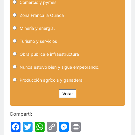
Comercio y pymes
Zona Franca la Quiaca
Minería y energía.
Turismo y servicios
Obra pública e infraestructura
Nunca estuvo bien y sigue empeorando.
Producción agrícola y ganadera
Votar
Compartí:
Facebook
Twitter
WhatsApp
Copy
Messenger
Print