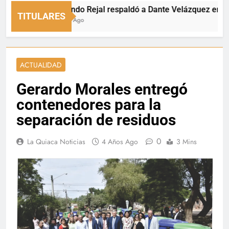
Fernando Rejal respaldó a Dante Velázquez en el Sena
TITULARES
3 Horas Ago
ACTUALIDAD
Gerardo Morales entregó
contenedores para la
separación de residuos
0
La Quiaca Noticias
4 Años Ago
3 Mins