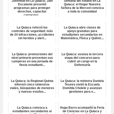
Juventud en La Quiaca: Jael
Semana del Abuelo en La
Escalante presentó
Quiaca: el Hogar Nuestra
programas para proteger
Señora de la Merced convoca
derechos, capacitar
a toda la comunidad
carrocero...
La Quiaca reforzó los
La Quiaca abre clases de
controles de seguridad: más
apoyo gratuitas para
de 24 infracciones, accidentes
estudiantes secundarios en
sin heridos y alert...
Matemática, Física y Químic...
La Quiaca: promociones del
La Quiaca: avanza la tercera
nivel primario presentan sus
etapa del concurso para
camperas en una jornada de
cubrir un cargo en la
fiesta estudianti...
Defensoría
La Quiaca: la Regional Quinta
La Quiaca: la ministra Daniela
informó cinco siniestros
Teseira visitó la Escuela
viales, búsquedas de menores
Domitila Cholele y avanzan
y nuevas estafas...
gestiones para e...
La Quiaca convoca a
Hugo Barro acompañó la Feria
estudiantes secundarios al
de Ciencias en La Quiaca y