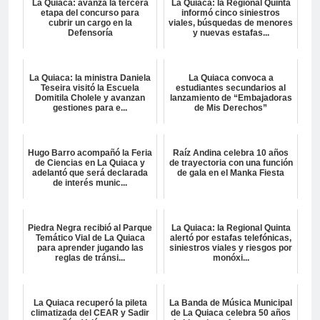
La Quiaca: avanza la tercera
La Quiaca: la Regional Quinta
etapa del concurso para
informó cinco siniestros
cubrir un cargo en la
viales, búsquedas de menores
Defensoría
y nuevas estafas...
La Quiaca: la ministra Daniela
La Quiaca convoca a
Teseira visitó la Escuela
estudiantes secundarios al
Domitila Cholele y avanzan
lanzamiento de “Embajadoras
gestiones para e...
de Mis Derechos”
Hugo Barro acompañó la Feria
Raíz Andina celebra 10 años
de Ciencias en La Quiaca y
de trayectoria con una función
adelantó que será declarada
de gala en el Manka Fiesta
de interés munic...
Piedra Negra recibió al Parque
La Quiaca: la Regional Quinta
Temático Vial de La Quiaca
alertó por estafas telefónicas,
para aprender jugando las
siniestros viales y riesgos por
reglas de tránsi...
monóxi...
La Quiaca recuperó la pileta
La Banda de Música Municipal
climatizada del CEAR y Sadir
de La Quiaca celebra 50 años