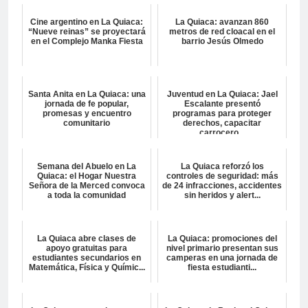
Cine argentino en La Quiaca:
La Quiaca: avanzan 860
“Nueve reinas” se proyectará
metros de red cloacal en el
en el Complejo Manka Fiesta
barrio Jesús Olmedo
Santa Anita en La Quiaca: una
Juventud en La Quiaca: Jael
jornada de fe popular,
Escalante presentó
promesas y encuentro
programas para proteger
comunitario
derechos, capacitar
carrocero...
Semana del Abuelo en La
La Quiaca reforzó los
Quiaca: el Hogar Nuestra
controles de seguridad: más
Señora de la Merced convoca
de 24 infracciones, accidentes
a toda la comunidad
sin heridos y alert...
La Quiaca abre clases de
La Quiaca: promociones del
apoyo gratuitas para
nivel primario presentan sus
estudiantes secundarios en
camperas en una jornada de
Matemática, Física y Químic...
fiesta estudianti...