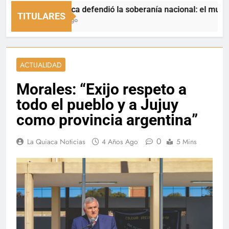
La Quiaca defendió la soberanía nacional: el municipio rec
TITULARES
7 Horas Ago
ACTUALIDAD
Morales: “Exijo respeto a
todo el pueblo y a Jujuy
como provincia argentina”
0
La Quiaca Noticias
4 Años Ago
5 Mins