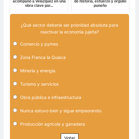
acompañó a Velázquez en una
de historia, esfuerzo y orgullo
obra clave par...
puneño
¿Qué sector debería ser prioridad absoluta para
reactivar la economía jujeña?
Comercio y pymes
Zona Franca la Quiaca
Minería y energía.
Turismo y servicios
Obra pública e infraestructura
Nunca estuvo bien y sigue empeorando.
Producción agrícola y ganadera
Votar