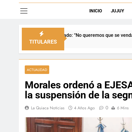
INICIO
JUJUY
enado: “No queremos que se venda nuestra frontera”
TITULARES
ACTUALIDAD
Morales ordenó a EJESA 
la suspensión de la seg
0
La Quiaca Noticias
4 Años Ago
6 Mins