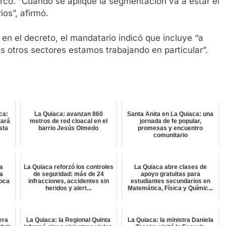
arcó. “Cuando se aplique la segmentación va a estar el
os”, afirmó.
en el decreto, el mandatario indicó que incluye “a
os otros sectores estamos trabajando en particular”.
ca:
La Quiaca: avanzan 860
Santa Anita en La Quiaca: una
tará
metros de red cloacal en el
jornada de fe popular,
sta
barrio Jesús Olmedo
promesas y encuentro
comunitario
a
La Quiaca reforzó los controles
La Quiaca abre clases de
ra
de seguridad: más de 24
apoyo gratuitas para
oca
infracciones, accidentes sin
estudiantes secundarios en
heridos y alert...
Matemática, Física y Químic...
era
La Quiaca: la Regional Quinta
La Quiaca: la ministra Daniela