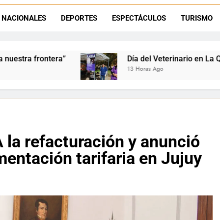
La frontera se subleva: Dante Velázquez enfrenta el remate de la p
NACIONALES
DEPORTES
ESPECTÁCULOS
TURISMO
Dante Velázquez marchará contra la 
Día del Veterinario en La Quiaca: Zoonosis llevó vacun
13 Horas Ago
la refacturación y anunció
mentación tarifaria en Jujuy