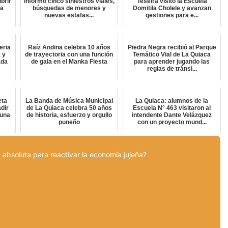
brir
informó cinco siniestros viales,
Teseira visitó la Escuela
ía
búsquedas de menores y
Domitila Cholele y avanzan
nuevas estafas...
gestiones para e...
eria
Raíz Andina celebra 10 años
Piedra Negra recibió al Parque
 y
de trayectoria con una función
Temático Vial de La Quiaca
ada
de gala en el Manka Fiesta
para aprender jugando las
reglas de tránsi...
eta
La Banda de Música Municipal
La Quiaca: alumnos de la
dir
de La Quiaca celebra 50 años
Escuela N° 463 visitaron al
 una
de historia, esfuerzo y orgullo
intendente Dante Velázquez
puneño
con un proyecto mund...
 absoluta para reactivar la economía jujeña?