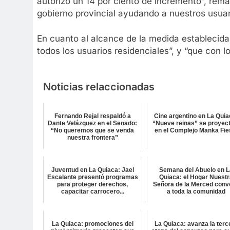
autorizó un 14 por ciento de incremento”, rem
gobierno provincial ayudando a nuestros usuari
En cuanto al alcance de la medida establecida 
todos los usuarios residenciales”, y “que con l
Noticias relaccionadas
Fernando Rejal respaldó a
Cine argentino en La Quia
Dante Velázquez en el Senado:
“Nueve reinas” se proyec
“No queremos que se venda
en el Complejo Manka Fie
nuestra frontera”
Juventud en La Quiaca: Jael
Semana del Abuelo en L
Escalante presentó programas
Quiaca: el Hogar Nuest
para proteger derechos,
Señora de la Merced conv
capacitar carrocero...
a toda la comunidad
La Quiaca: promociones del
La Quiaca: avanza la terc