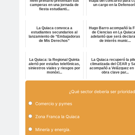
nivel primario presentan sus
etapa del concurso para cu
camperas en una jornada de
un cargo en la Defensor
fiesta estudianti...
La Quiaca convoca a
Hugo Barro acompañó la F
estudiantes secundarios al
de Ciencias en La Quiaca
lanzamiento de “Embajadoras
adelantó que será declar
de Mis Derechos”
de interés munic...
La Quiaca: la Regional Quinta
La Quiaca recuperó la pil
alertó por estafas telefónicas,
climatizada del CEAR y Sa
siniestros viales y riesgos por
acompañó a Velázquez en
monóxi...
obra clave par...
¿Qué sector debería ser prioridad
Comercio y pymes
Zona Franca la Quiaca
Minería y energía.