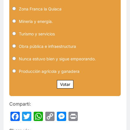
Zona Franca la Quiaca
Minería y energía.
Turismo y servicios
Obra pública e infraestructura
Nunca estuvo bien y sigue empeorando.
Producción agrícola y ganadera
Votar
Compartí:
Facebook
Twitter
WhatsApp
Copy
Messenger
Print
Link