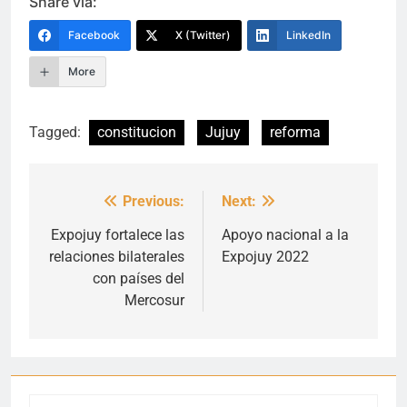
Share via:
Facebook
X (Twitter)
LinkedIn
More
Tagged:
constitucion
Jujuy
reforma
Previous:
Next:
Navegación
de
Expojuy fortalece las
Apoyo nacional a la
relaciones bilaterales
Expojuy 2022
entradas
con países del
Mercosur