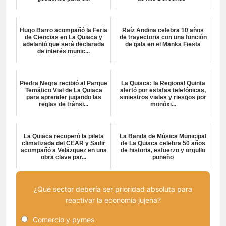
Hugo Barro acompañó la Feria
Raíz Andina celebra 10 años
de Ciencias en La Quiaca y
de trayectoria con una función
adelantó que será declarada
de gala en el Manka Fiesta
de interés munic...
Piedra Negra recibió al Parque
La Quiaca: la Regional Quinta
Temático Vial de La Quiaca
alertó por estafas telefónicas,
para aprender jugando las
siniestros viales y riesgos por
reglas de tránsi...
monóxi...
La Quiaca recuperó la pileta
La Banda de Música Municipal
climatizada del CEAR y Sadir
de La Quiaca celebra 50 años
acompañó a Velázquez en una
de historia, esfuerzo y orgullo
obra clave par...
puneño
¿Qué sector debería ser prioridad absoluta para
reactivar la economía jujeña?
Comercio y pymes