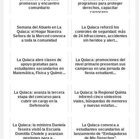
promesas y encuentro
programas para proteger
comunitario
derechos, capacitar
carrocero...
Semana del Abuelo en La
La Quiaca reforzó los
Quiaca: el Hogar Nuestra
controles de seguridad: más
Señora de la Merced convoca
de 24 infracciones, accidentes
a toda la comunidad
sin heridos y alert...
La Quiaca abre clases de
La Quiaca: promociones del
apoyo gratuitas para
nivel primario presentan sus
estudiantes secundarios en
camperas en una jornada de
Matemática, Física y Químic...
fiesta estudianti...
La Quiaca: avanza la tercera
La Quiaca: la Regional Quinta
etapa del concurso para
informó cinco siniestros
cubrir un cargo en la
viales, búsquedas de menores
Defensoría
y nuevas estafas...
La Quiaca: la ministra Daniela
La Quiaca convoca a
Teseira visitó la Escuela
estudiantes secundarios al
Domitila Cholele y avanzan
lanzamiento de “Embajadoras
gestiones para e...
de Mis Derechos”