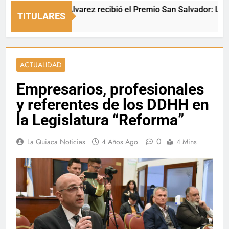
Luciana Álvarez recibió el Premio San Salvador: La Quiac
TITULARES
1 Hora Ago
ACTUALIDAD
Empresarios, profesionales
y referentes de los DDHH en
la Legislatura “Reforma”
0
La Quiaca Noticias
4 Años Ago
4 Mins