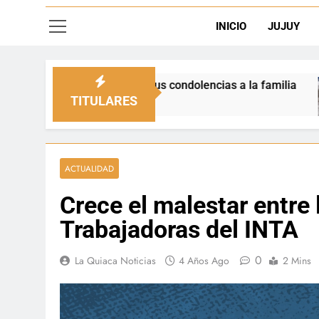
INICIO
JUJUY
us condolencias a la familia
La Quiaca defendi
2 Días Ago
TITULARES
ACTUALIDAD
Crece el malestar entre 
Trabajadoras del INTA
0
La Quiaca Noticias
4 Años Ago
2 Mins