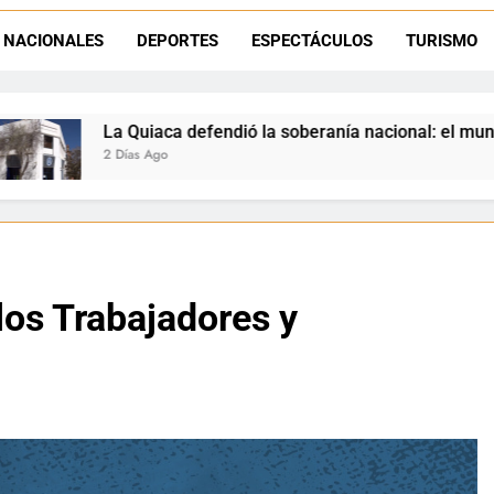
Luciana Álvarez recibió el Premio San Salvador: La Quiaca celebra 
NACIONALES
DEPORTES
ESPECTÁCULOS
TURISMO
Día del Niño en La Quiaca: el municipio prepara una gran celebrac
ó la soberanía nacional: el municipio rechazó la flexibilizació
los Trabajadores y