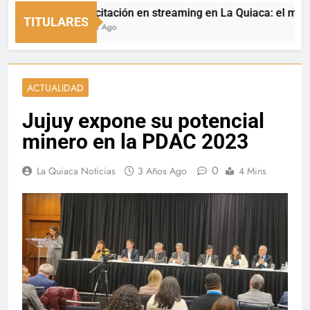
Capacitación en streaming en La Quiaca: el municipio
TITULARES
3 Horas Ago
ACTUALIDAD
Jujuy expone su potencial
minero en la PDAC 2023
0
La Quiaca Noticias
3 Años Ago
4 Mins