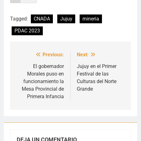
Tagged:
CNADA
Jujuy
mineria
PDAC 2023
Previous:
Next:
Navegación
de
El gobernador
Jujuy en el Primer
Morales puso en
Festival de las
entradas
funcionamiento la
Culturas del Norte
Mesa Provincial de
Grande
Primera Infancia
DEJA UN COMENTARIO