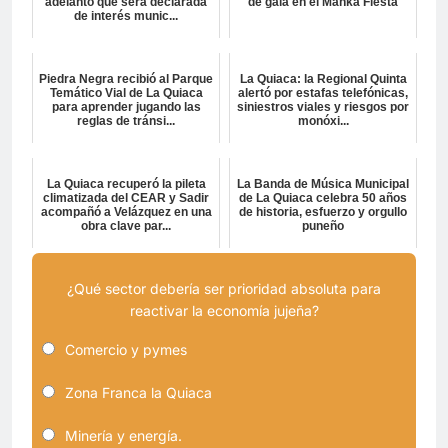
adelantó que será declarada
de gala en el Manka Fiesta
de interés munic...
Piedra Negra recibió al Parque
La Quiaca: la Regional Quinta
Temático Vial de La Quiaca
alertó por estafas telefónicas,
para aprender jugando las
siniestros viales y riesgos por
reglas de tránsi...
monóxi...
La Quiaca recuperó la pileta
La Banda de Música Municipal
climatizada del CEAR y Sadir
de La Quiaca celebra 50 años
acompañó a Velázquez en una
de historia, esfuerzo y orgullo
obra clave par...
puneño
¿Qué sector debería ser prioridad absoluta para
reactivar la economía jujeña?
Comercio y pymes
Zona Franca la Quiaca
Minería y energía.