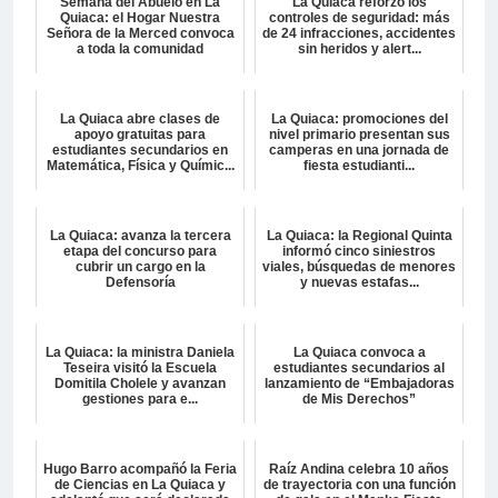
Semana del Abuelo en La
La Quiaca reforzó los
Quiaca: el Hogar Nuestra
controles de seguridad: más
Señora de la Merced convoca
de 24 infracciones, accidentes
a toda la comunidad
sin heridos y alert...
La Quiaca abre clases de
La Quiaca: promociones del
apoyo gratuitas para
nivel primario presentan sus
estudiantes secundarios en
camperas en una jornada de
Matemática, Física y Químic...
fiesta estudianti...
La Quiaca: avanza la tercera
La Quiaca: la Regional Quinta
etapa del concurso para
informó cinco siniestros
cubrir un cargo en la
viales, búsquedas de menores
Defensoría
y nuevas estafas...
La Quiaca: la ministra Daniela
La Quiaca convoca a
Teseira visitó la Escuela
estudiantes secundarios al
Domitila Cholele y avanzan
lanzamiento de “Embajadoras
gestiones para e...
de Mis Derechos”
Hugo Barro acompañó la Feria
Raíz Andina celebra 10 años
de Ciencias en La Quiaca y
de trayectoria con una función