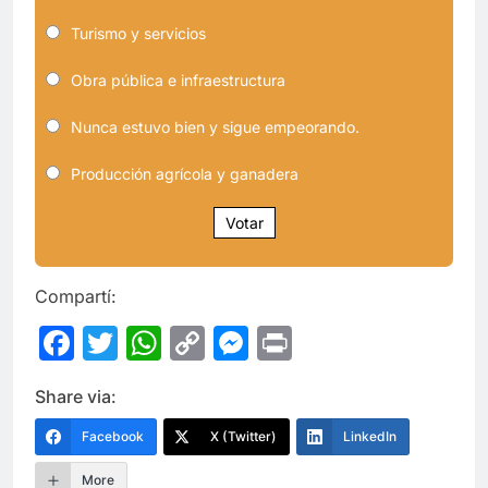
Turismo y servicios
Obra pública e infraestructura
Nunca estuvo bien y sigue empeorando.
Producción agrícola y ganadera
Votar
Compartí:
Facebook
Twitter
WhatsApp
Copy
Messenger
Print
Link
Share via:
Facebook
X (Twitter)
LinkedIn
More