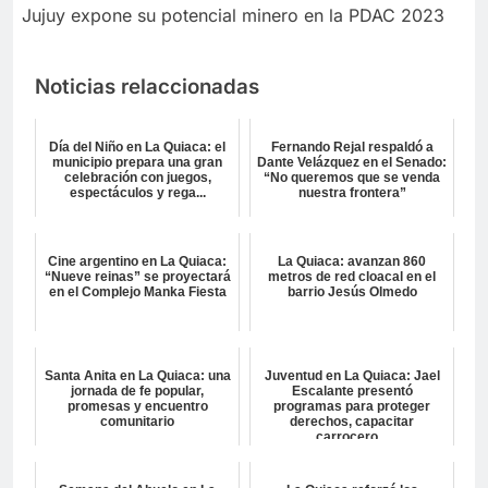
Jujuy expone su potencial minero en la PDAC 2023
Noticias relaccionadas
Día del Niño en La Quiaca: el
Fernando Rejal respaldó a
municipio prepara una gran
Dante Velázquez en el Senado:
celebración con juegos,
“No queremos que se venda
espectáculos y rega...
nuestra frontera”
Cine argentino en La Quiaca:
La Quiaca: avanzan 860
“Nueve reinas” se proyectará
metros de red cloacal en el
en el Complejo Manka Fiesta
barrio Jesús Olmedo
Santa Anita en La Quiaca: una
Juventud en La Quiaca: Jael
jornada de fe popular,
Escalante presentó
promesas y encuentro
programas para proteger
comunitario
derechos, capacitar
carrocero...