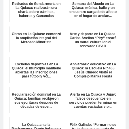
Retirados de Gendarmería en
Semana del Abuelo en La
La Quiaca: realizarán una
Quiaca: música, baile y un
charla sobre trámites,
encuentro cargado de afecto
haberes y Ganancias
en el hogar de ancian...
Obras en La Quiaca: comenzó
Arte y deporte en La Quiaca:
la ampliación integral del
Carlos Avelino “Piry” creará
Mercado Minorista
un mural cultural en el
renovado CEAR
Escuelas deportivas en La
Aniversario educativo en La
Quiaca: el municipio mantiene
Quiaca: la Escuela N.º 463
abiertas las inscripciones
Jesús Olmedo visitó el
para fútbol y vól...
Complejo Manka Fiesta
Regularización dominial en La
Alerta en La Quiaca y Jujuy:
Quiaca: familias recibieron
falsos descuentos en
sus escrituras después de
servicios pueden terminar en
décadas de esper...
cuentas vaciadas y pr...
La Quiaca ante la
Félix Galindo: “Formar no se
Pachamama: Dante Velazquez
trata de ganar, se trata de