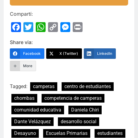
Compartí:
Facebook
Twitter
WhatsApp
Copy
Messenger
Print
Link
Share via:
Facebook
X (Twitter)
LinkedIn
More
Tagged:
camperas
centro de estudiantes
chombas
competencia de camperas
comunidad educativa
Daniela Chiri
Dante Velázquez
desarrollo social
Desayuno
Escuelas Primarias
estudiantes