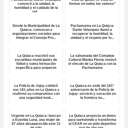
convocó a la unidad, la
formar en todos los valores”
humildad y el cuidado de la
vid...
Desde la Municipalidad de La
Pachamama en La Quiaca:
Quiaca: convocan a
Dante Velazquez llamó a
organizaciones sociales para
recuperar la humildad, la
integrar el Consejo Pro...
unidad y el respeto por lo...
La Quiaca reactivó sus
La sahumada del Complejo
escuelitas municipales de
Cultural Manka Fiesta renovó
fútbol y suma formación
el vínculo de La Quiaca con la
específica para arqueros
Pachamama
La Policía de Jujuy celebró
La Quiaca es sede del 181°
sus 181 años en La Quiaca y
aniversario de la Policía de
reafirmó su compromiso con
Jujuy: servicio y vocación en
una seguridad mod...
la frontera no...
Urgente en La Quiaca: buscan
La Quiaca proyecta un domo
a Eusebia Luna, una mujer de
para taekwondo y transforma
87 años desaparecida este 31
al CEAR en un polo deportivo
de julio
real de alto ren...