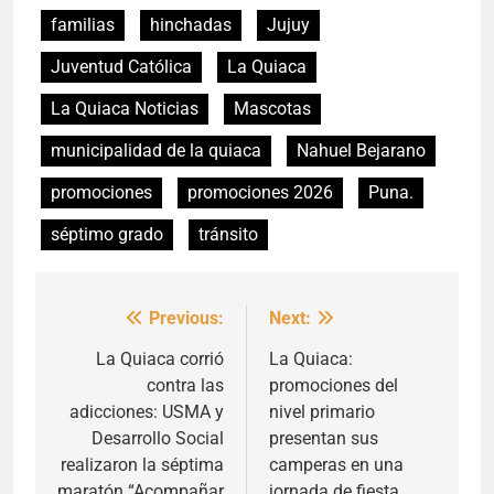
familias
hinchadas
Jujuy
Juventud Católica
La Quiaca
La Quiaca Noticias
Mascotas
municipalidad de la quiaca
Nahuel Bejarano
promociones
promociones 2026
Puna.
séptimo grado
tránsito
Previous:
Next:
Navegación
de
La Quiaca corrió
La Quiaca:
contra las
promociones del
entradas
adicciones: USMA y
nivel primario
Desarrollo Social
presentan sus
realizaron la séptima
camperas en una
maratón “Acompañar
jornada de fiesta