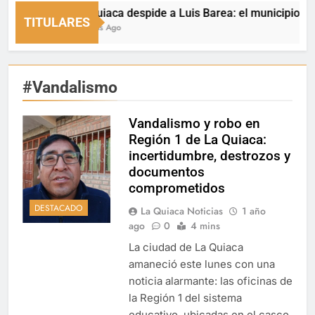
La Quiaca despide a Luis Barea: el municipio expres
TITULARES
2 Horas Ago
#Vandalismo
Vandalismo y robo en
Región 1 de La Quiaca:
incertidumbre, destrozos y
documentos
comprometidos
DESTACADO
La Quiaca Noticias
1 año
ago
0
4 mins
La ciudad de La Quiaca
amaneció este lunes con una
noticia alarmante: las oficinas de
la Región 1 del sistema
educativo, ubicadas en el casco