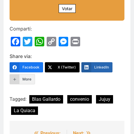
Votar
Compartí:
Facebook
Twitter
WhatsApp
Copy
Messenger
Print
Link
Share via:
Facebook
X (Twitter)
LinkedIn
More
Tagged:
Blas Gallardo
convenio
Jujuy
La Quiaca
Previous:
Next: