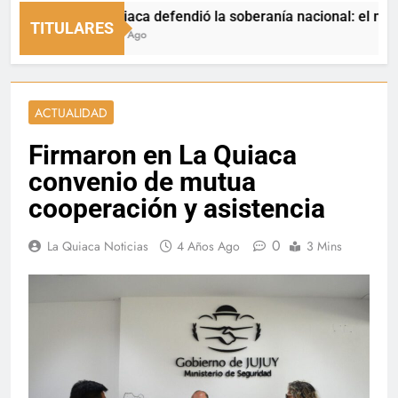
La Quiaca defendió la soberanía nacional: el municipio 
TITULARES
8 Horas Ago
ACTUALIDAD
Firmaron en La Quiaca
convenio de mutua
cooperación y asistencia
0
La Quiaca Noticias
4 Años Ago
3 Mins