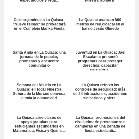
espectáculos y rega...
nuestra frontera”
Cine argentino en La Quiaca:
La Quiaca: avanzan 860
“Nueve reinas” se proyectará
metros de red cloacal en el
en el Complejo Manka Fiesta
barrio Jesús Olmedo
Santa Anita en La Quiaca: una
Juventud en La Quiaca: Jael
jornada de fe popular,
Escalante presentó
promesas y encuentro
programas para proteger
comunitario
derechos, capacitar
carrocero...
Semana del Abuelo en La
La Quiaca reforzó los
Quiaca: el Hogar Nuestra
controles de seguridad: más
Señora de la Merced convoca
de 24 infracciones, accidentes
a toda la comunidad
sin heridos y alert...
La Quiaca abre clases de
La Quiaca: promociones del
apoyo gratuitas para
nivel primario presentan sus
estudiantes secundarios en
camperas en una jornada de
Matemática, Física y Químic...
fiesta estudianti...