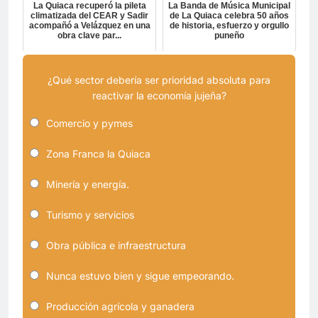
La Quiaca recuperó la pileta
La Banda de Música Municipal
climatizada del CEAR y Sadir
de La Quiaca celebra 50 años
acompañó a Velázquez en una
de historia, esfuerzo y orgullo
obra clave par...
puneño
¿Qué sector debería ser prioridad absoluta para
reactivar la economía jujeña?
Comercio y pymes
Zona Franca la Quiaca
Minería y energía.
Turismo y servicios
Obra pública e infraestructura
Nunca estuvo bien y sigue empeorando.
Producción agrícola y ganadera