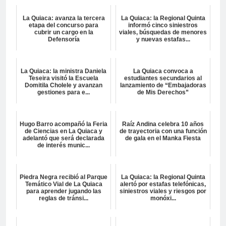
La Quiaca: avanza la tercera
La Quiaca: la Regional Quinta
etapa del concurso para
informó cinco siniestros
cubrir un cargo en la
viales, búsquedas de menores
Defensoría
y nuevas estafas...
La Quiaca: la ministra Daniela
La Quiaca convoca a
Teseira visitó la Escuela
estudiantes secundarios al
Domitila Cholele y avanzan
lanzamiento de “Embajadoras
gestiones para e...
de Mis Derechos”
Hugo Barro acompañó la Feria
Raíz Andina celebra 10 años
de Ciencias en La Quiaca y
de trayectoria con una función
adelantó que será declarada
de gala en el Manka Fiesta
de interés munic...
Piedra Negra recibió al Parque
La Quiaca: la Regional Quinta
Temático Vial de La Quiaca
alertó por estafas telefónicas,
para aprender jugando las
siniestros viales y riesgos por
reglas de tránsi...
monóxi...