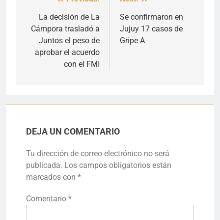
Navegación
de
La decisión de La
Se confirmaron en
Cámpora trasladó a
Jujuy 17 casos de
entradas
Juntos el peso de
Gripe A
aprobar el acuerdo
con el FMI
DEJA UN COMENTARIO
Tu dirección de correo electrónico no será
publicada.
Los campos obligatorios están
marcados con
*
Comentario
*