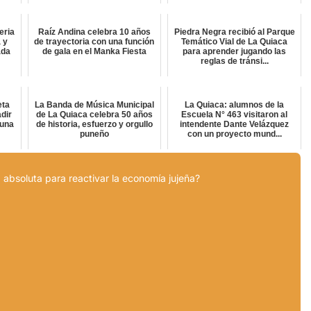
eria
Raíz Andina celebra 10 años
Piedra Negra recibió al Parque
 y
de trayectoria con una función
Temático Vial de La Quiaca
ada
de gala en el Manka Fiesta
para aprender jugando las
reglas de tránsi...
eta
La Banda de Música Municipal
La Quiaca: alumnos de la
dir
de La Quiaca celebra 50 años
Escuela N° 463 visitaron al
 una
de historia, esfuerzo y orgullo
intendente Dante Velázquez
puneño
con un proyecto mund...
 absoluta para reactivar la economía jujeña?