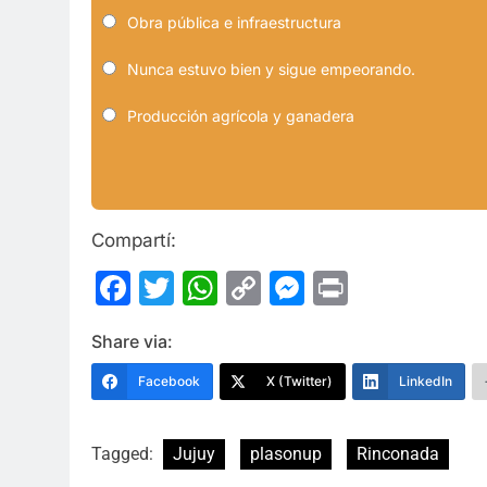
Obra pública e infraestructura
Nunca estuvo bien y sigue empeorando.
Producción agrícola y ganadera
Compartí:
Facebook
Twitter
WhatsApp
Copy
Messenge
Print
Link
Share via:
Facebook
X (Twitter)
LinkedIn
Tagged:
Jujuy
plasonup
Rinconada