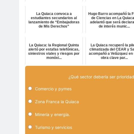
La Quiaca convoca a
Hugo Barro acompañó la F
estudiantes secundarios al
de Ciencias en La Quiaca
lanzamiento de “Embajadoras
adelantó que será declar
de Mis Derechos”
de interés munic...
La Quiaca: la Regional Quinta
La Quiaca recuperó la pil
alertó por estafas telefónicas,
climatizada del CEAR y Sa
siniestros viales y riesgos por
acompañó a Velázquez en
monóxi...
obra clave par...
¿Qué sector debería ser prioridad
Comercio y pymes
Zona Franca la Quiaca
Minería y energía.
Turismo y servicios