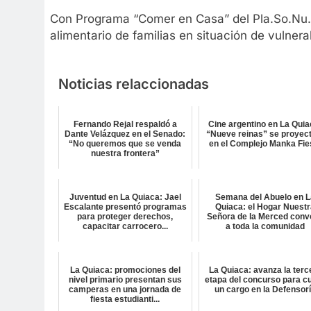
Con Programa “Comer en Casa” del Pla.So.Nu.P
alimentario de familias en situación de vulnerab
Noticias relaccionadas
Fernando Rejal respaldó a
Cine argentino en La Quia
Dante Velázquez en el Senado:
“Nueve reinas” se proyec
“No queremos que se venda
en el Complejo Manka Fie
nuestra frontera”
Juventud en La Quiaca: Jael
Semana del Abuelo en L
Escalante presentó programas
Quiaca: el Hogar Nuest
para proteger derechos,
Señora de la Merced conv
capacitar carrocero...
a toda la comunidad
La Quiaca: promociones del
La Quiaca: avanza la terc
nivel primario presentan sus
etapa del concurso para cu
camperas en una jornada de
un cargo en la Defensor
fiesta estudianti...