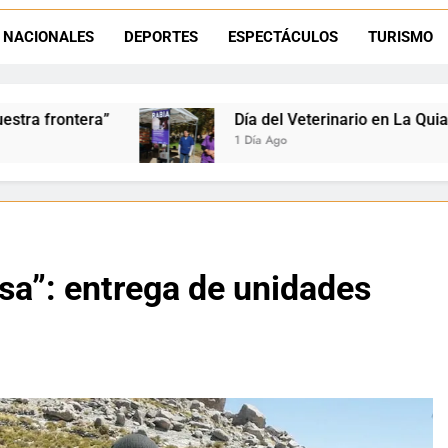
La frontera se subleva: Dante Velázquez enfrenta el remate de la p
NACIONALES
DEPORTES
ESPECTÁCULOS
TURISMO
Dante Velázquez marchará contra la 
Día del Veterinario en La Quiaca: Zoonosis llevó vacu
1 Día Ago
a”: entrega de unidades