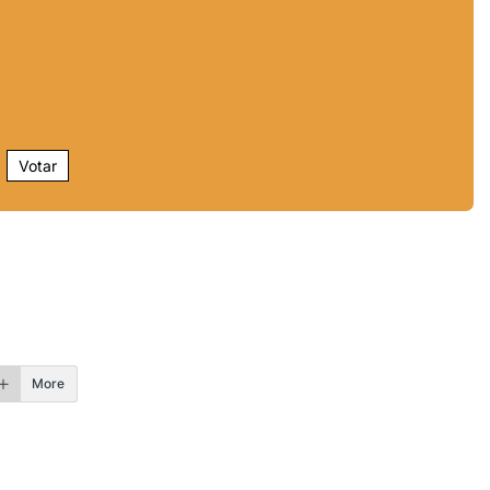
Votar
r
More