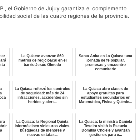
., el Gobierno de Jujuy garantiza el complemento
ilidad social de las cuatro regiones de la provincia.
ca:
La Quiaca: avanzan 860
Santa Anita en La Quiaca: una
tará
metros de red cloacal en el
jornada de fe popular,
sta
barrio Jesús Olmedo
promesas y encuentro
comunitario
a
La Quiaca reforzó los controles
La Quiaca abre clases de
ra
de seguridad: más de 24
apoyo gratuitas para
oca
infracciones, accidentes sin
estudiantes secundarios en
heridos y alert...
Matemática, Física y Químic...
era
La Quiaca: la Regional Quinta
La Quiaca: la ministra Daniela
brir
informó cinco siniestros viales,
Teseira visitó la Escuela
ía
búsquedas de menores y
Domitila Cholele y avanzan
nuevas estafas...
gestiones para e...