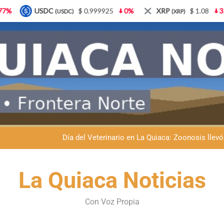
$ 0.999925
0%
XRP
$ 1.08
3.87%
Solana
$
(XRP)
(SOL)
Dante Velázquez marchará contra la 
Fernando Rejal respaldó a Dante Velázquez en el Senado: “No qu
Día del Veterinario en La Quiaca: Zoonosis llevó
La frontera se subleva: Dante Velázquez enfrenta el remate de la p
Dante Velázquez marchará contra la 
La Quiaca Noticias
Fernando Rejal respaldó a Dante Velázquez en el Senado: “No qu
Con Voz Propia
Día del Veterinario en La Quiaca: Zoonosis llevó