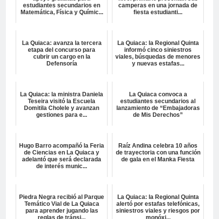
estudiantes secundarios en
camperas en una jornada de
Matemática, Física y Químic...
fiesta estudianti...
La Quiaca: avanza la tercera
La Quiaca: la Regional Quinta
etapa del concurso para
informó cinco siniestros
cubrir un cargo en la
viales, búsquedas de menores
Defensoría
y nuevas estafas...
La Quiaca: la ministra Daniela
La Quiaca convoca a
Teseira visitó la Escuela
estudiantes secundarios al
Domitila Cholele y avanzan
lanzamiento de “Embajadoras
gestiones para e...
de Mis Derechos”
Hugo Barro acompañó la Feria
Raíz Andina celebra 10 años
de Ciencias en La Quiaca y
de trayectoria con una función
adelantó que será declarada
de gala en el Manka Fiesta
de interés munic...
Piedra Negra recibió al Parque
La Quiaca: la Regional Quinta
Temático Vial de La Quiaca
alertó por estafas telefónicas,
para aprender jugando las
siniestros viales y riesgos por
reglas de tránsi...
monóxi...