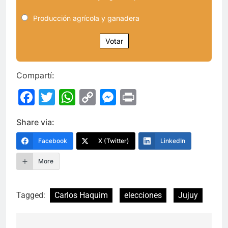
Producción agrícola y ganadera
Votar
Compartí:
Facebook
Twitter
WhatsApp
Copy
Messenger
Print
Link
Share via:
Facebook
X (Twitter)
LinkedIn
More
Tagged:
Carlos Haquim
elecciones
Jujuy