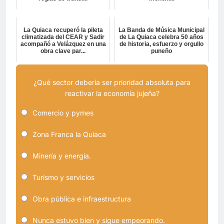
La Quiaca recuperó la pileta
La Banda de Música Municipal
climatizada del CEAR y Sadir
de La Quiaca celebra 50 años
acompañó a Velázquez en una
de historia, esfuerzo y orgullo
obra clave par...
puneño
¿Qué sector debería ser prioridad absoluta para
reactivar la economía jujeña?
Comercio y pymes
Zona Franca la Quiaca
Minería y energía.
Turismo y servicios
Obra pública e infraestructura
Nunca estuvo bien y sigue empeorando.