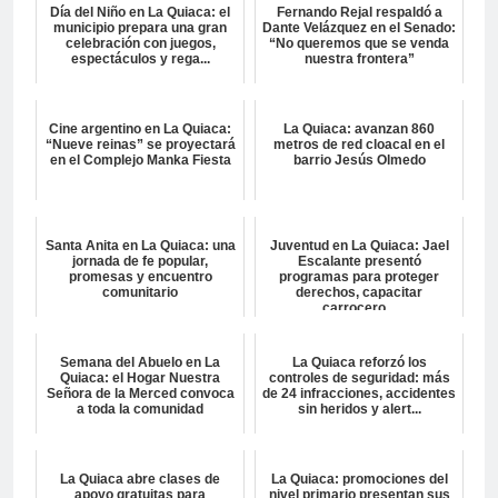
Día del Niño en La Quiaca: el
Fernando Rejal respaldó a
municipio prepara una gran
Dante Velázquez en el Senado:
celebración con juegos,
“No queremos que se venda
espectáculos y rega...
nuestra frontera”
Cine argentino en La Quiaca:
La Quiaca: avanzan 860
“Nueve reinas” se proyectará
metros de red cloacal en el
en el Complejo Manka Fiesta
barrio Jesús Olmedo
Santa Anita en La Quiaca: una
Juventud en La Quiaca: Jael
jornada de fe popular,
Escalante presentó
promesas y encuentro
programas para proteger
comunitario
derechos, capacitar
carrocero...
Semana del Abuelo en La
La Quiaca reforzó los
Quiaca: el Hogar Nuestra
controles de seguridad: más
Señora de la Merced convoca
de 24 infracciones, accidentes
a toda la comunidad
sin heridos y alert...
La Quiaca abre clases de
La Quiaca: promociones del
apoyo gratuitas para
nivel primario presentan sus