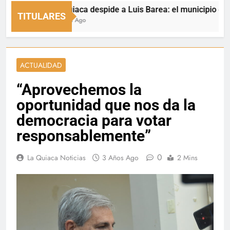
La Quiaca despide a Luis Barea: el municipio expresó 
TITULARES
5 Horas Ago
ACTUALIDAD
“Aprovechemos la
oportunidad que nos da la
democracia para votar
responsablemente”
0
La Quiaca Noticias
3 Años Ago
2 Mins