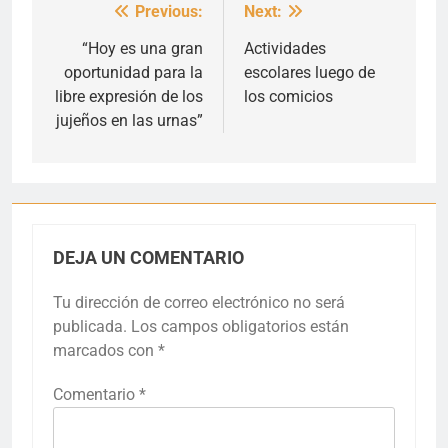
Previous:
Next:
Navegación
de
“Hoy es una gran
Actividades
oportunidad para la
escolares luego de
entradas
libre expresión de los
los comicios
jujeños en las urnas”
DEJA UN COMENTARIO
Tu dirección de correo electrónico no será
publicada.
Los campos obligatorios están
marcados con
*
Comentario
*