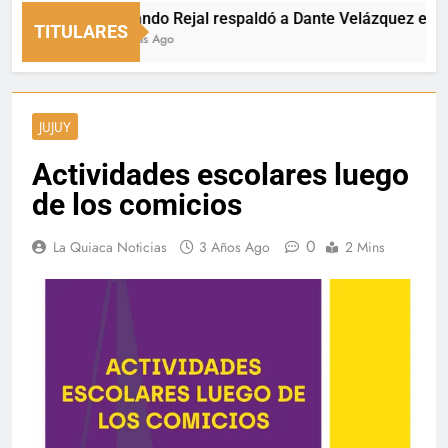
Fernando Rejal respaldó a Dante Velázquez en el Se
TITULARES
18 Horas Ago
JUJUY
Actividades escolares luego
de los comicios
0
La Quiaca Noticias
3 Años Ago
2 Mins