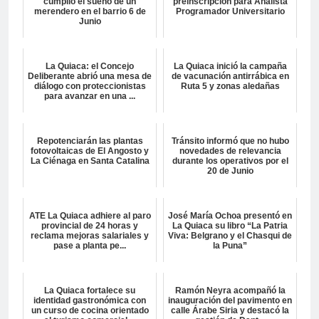
cumplió el sueño de un
preinscripción para Analista
merendero en el barrio 6 de
Programador Universitario
Junio
La Quiaca: el Concejo
La Quiaca inició la campaña
Deliberante abrió una mesa de
de vacunación antirrábica en
diálogo con proteccionistas
Ruta 5 y zonas aledañas
para avanzar en una ...
Repotenciarán las plantas
Tránsito informó que no hubo
fotovoltaicas de El Angosto y
novedades de relevancia
La Ciénaga en Santa Catalina
durante los operativos por el
20 de Junio
ATE La Quiaca adhiere al paro
José María Ochoa presentó en
provincial de 24 horas y
La Quiaca su libro “La Patria
reclama mejoras salariales y
Viva: Belgrano y el Chasqui de
pase a planta pe...
la Puna”
La Quiaca fortalece su
Ramón Neyra acompañó la
identidad gastronómica con
inauguración del pavimento en
un curso de cocina orientado
calle Árabe Siria y destacó la