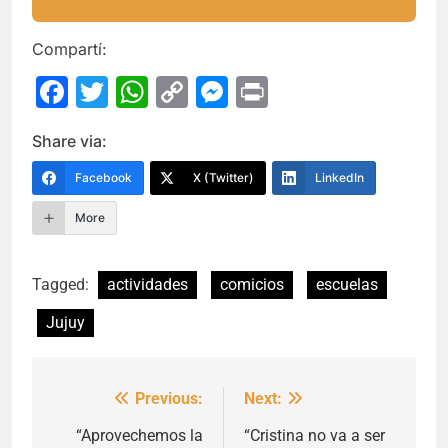
Compartí:
Facebook
Twitter
WhatsApp
Copy
Messenger
Print
Link
Share via:
Facebook
X (Twitter)
LinkedIn
More
Tagged:
actividades
comicios
escuelas
Jujuy
Previous:
Next:
Navegación
de
“Aprovechemos la
“Cristina no va a ser