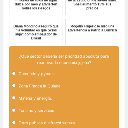
millones de litros de agua
de la asunción de Javier Milei:
dulce por mes y advierten
Shell aumentó 15% sus
sobre los riesgos
precios
Diana Mondino aseguró que
Rogelio Frigerio le hizo una
“la voluntad es que Scioli
advertencia a Patricia Bullrich
siga” como embajador de
Brasil
¿Qué sector debería ser prioridad absoluta para
reactivar la economía jujeña?
Comercio y pymes
Zona Franca la Quiaca
Minería y energía.
Turismo y servicios
Obra pública e infraestructura