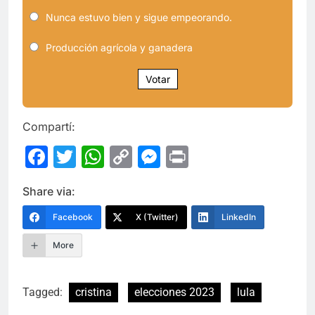
Nunca estuvo bien y sigue empeorando.
Producción agrícola y ganadera
Votar
Compartí:
Facebook
Twitter
WhatsApp
Copy
Messenger
Print
Link
Share via:
Facebook
X (Twitter)
LinkedIn
More
Tagged:
cristina
elecciones 2023
lula