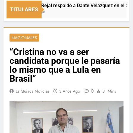
Fernando Rejal respaldó a Dante Velázquez en el Senado
TITULARES
19 Minutos Ago
NACIONALES
“Cristina no va a ser
candidata porque le pasaría
lo mismo que a Lula en
Brasil”
0
La Quiaca Noticias
3 Años Ago
31 Mins