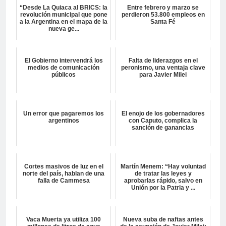
“Desde La Quiaca al BRICS: la
Entre febrero y marzo se
revolución municipal que pone
perdieron 53.800 empleos en
a la Argentina en el mapa de la
Santa Fé
nueva ge...
El Gobierno intervendrá los
Falta de liderazgos en el
medios de comunicación
peronismo, una ventaja clave
públicos
para Javier Milei
Un error que pagaremos los
El enojo de los gobernadores
argentinos
con Caputo, complica la
sanción de ganancias
Cortes masivos de luz en el
Martín Menem: “Hay voluntad
norte del país, hablan de una
de tratar las leyes y
falla de Cammesa
aprobarlas rápido, salvo en
Unión por la Patria y ...
Vaca Muerta ya utiliza 100
Nueva suba de naftas antes