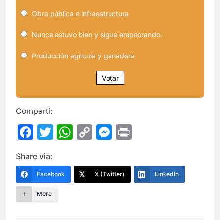
Obra pública e infraestructura
Nunca estuvo bien y sigue empeorando.
Producción agrícola y ganadera
Votar
Compartí:
Facebook
Twitter
WhatsApp
Copy
Messenger
Print
Link
Share via:
Facebook
X (Twitter)
LinkedIn
More