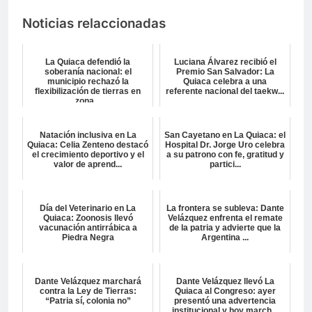
Noticias relaccionadas
La Quiaca defendió la
Luciana Álvarez recibió el
soberanía nacional: el
Premio San Salvador: La
municipio rechazó la
Quiaca celebra a una
flexibilización de tierras en
referente nacional del taekw...
zona...
Natación inclusiva en La
San Cayetano en La Quiaca: el
Quiaca: Celia Zenteno destacó
Hospital Dr. Jorge Uro celebra
el crecimiento deportivo y el
a su patrono con fe, gratitud y
valor de aprend...
partici...
Día del Veterinario en La
La frontera se subleva: Dante
Quiaca: Zoonosis llevó
Velázquez enfrenta el remate
vacunación antirrábica a
de la patria y advierte que la
Piedra Negra
Argentina ...
Dante Velázquez marchará
Dante Velázquez llevó La
contra la Ley de Tierras:
Quiaca al Congreso: ayer
“Patria sí, colonia no”
presentó una advertencia
institucional y hoy march...