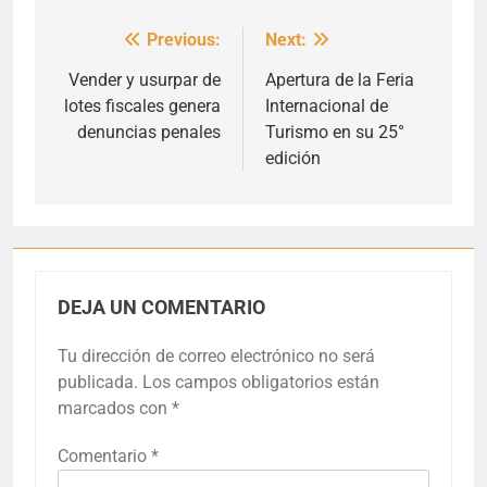
Previous:
Next:
Navegación
de
Vender y usurpar de
Apertura de la Feria
lotes fiscales genera
Internacional de
entradas
denuncias penales
Turismo en su 25°
edición
DEJA UN COMENTARIO
Tu dirección de correo electrónico no será
publicada.
Los campos obligatorios están
marcados con
*
Comentario
*