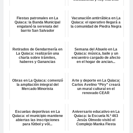
Fiestas patronales en La
Vacunación antirrábica en La
Quiaca: la Banda Municipal
Quiaca: el operativo llegará a
engalanó la serenata del
la comunidad de Piedra Negra
barrio San Salvador
Retirados de Gendarmería en
Semana del Abuelo en La
La Quiaca: realizarán una
Quiaca: música, baile y un
charla sobre trámites,
encuentro cargado de afecto
haberes y Ganancias
en el hogar de ancian...
Obras en La Quiaca: comenzó
Arte y deporte en La Quiaca:
la ampliación integral del
Carlos Avelino “Piry” creará
Mercado Minorista
un mural cultural en el
renovado CEAR
Escuelas deportivas en La
Aniversario educativo en La
Quiaca: el municipio mantiene
Quiaca: la Escuela N.º 463
abiertas las inscripciones
Jesús Olmedo visitó el
para fútbol y vól...
Complejo Manka Fiesta