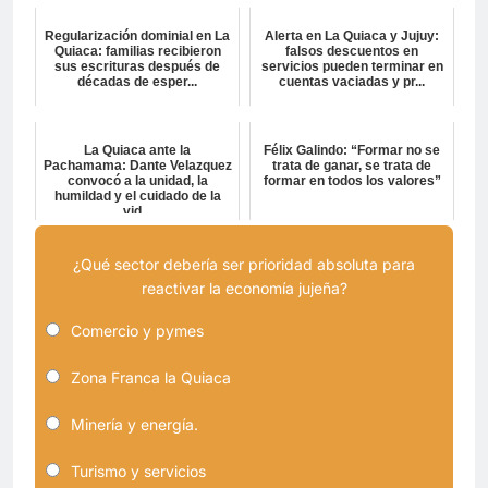
Regularización dominial en La
Alerta en La Quiaca y Jujuy:
Quiaca: familias recibieron
falsos descuentos en
sus escrituras después de
servicios pueden terminar en
décadas de esper...
cuentas vaciadas y pr...
La Quiaca ante la
Félix Galindo: “Formar no se
Pachamama: Dante Velazquez
trata de ganar, se trata de
convocó a la unidad, la
formar en todos los valores”
humildad y el cuidado de la
vid...
¿Qué sector debería ser prioridad absoluta para
reactivar la economía jujeña?
Comercio y pymes
Zona Franca la Quiaca
Minería y energía.
Turismo y servicios