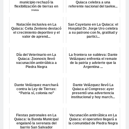
municipio rechazó la
Quiaca celebra a una
flexibilización de tierras en
referente nacional del taekw...
zona...
Natación inclusiva en La
San Cayetano en La Quiaca: el
Quiaca: Celia Zenteno destacó
Hospital Dr. Jorge Uro celebra
el crecimiento deportivo y el
a su patrono con fe, gratitud y
valor de aprend...
partici...
Día del Veterinario en La
La frontera se subleva: Dante
Quiaca: Zoonosis llevó
Velázquez enfrenta el remate
vacunación antirrábica a
de la patria y advierte que la
Piedra Negra
Argentina ...
Dante Velázquez marchará
Dante Velázquez llevó La
contra la Ley de Tierras:
Quiaca al Congreso: ayer
“Patria sí, colonia no”
presentó una advertencia
institucional y hoy march...
Fiestas patronales en La
Vacunación antirrábica en La
Quiaca: la Banda Municipal
Quiaca: el operativo llegará a
engalanó la serenata del
la comunidad de Piedra Negra
barrio San Salvador