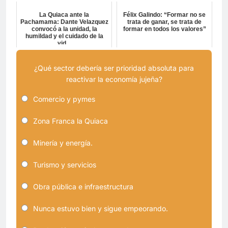
La Quiaca ante la
Félix Galindo: “Formar no se
Pachamama: Dante Velazquez
trata de ganar, se trata de
convocó a la unidad, la
formar en todos los valores”
humildad y el cuidado de la
vid...
¿Qué sector debería ser prioridad absoluta para
reactivar la economía jujeña?
Comercio y pymes
Zona Franca la Quiaca
Minería y energía.
Turismo y servicios
Obra pública e infraestructura
Nunca estuvo bien y sigue empeorando.