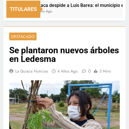
La Quiaca despide a Luis Barea: el municipio expresó s
TITULARES
59 Minutos Ago
DESTACADO
Se plantaron nuevos árboles
en Ledesma
0
La Quiaca Noticias
4 Años Ago
3 Mins