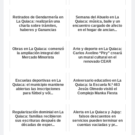
Retirados de Gendarmería en
Semana del Abuelo en La
La Quiaca: realizarán una
Quiaca: música, baile y un
charla sobre trámites,
encuentro cargado de afecto
haberes y Ganancias
en el hogar de ancian...
Obras en La Quiaca: comenzó
Arte y deporte en La Quiaca:
la ampliación integral del
Carlos Avelino “Piry” creará
Mercado Minorista
un mural cultural en el
renovado CEAR
Escuelas deportivas en La
Aniversario educativo en La
Quiaca: el municipio mantiene
Quiaca: la Escuela N.º 463
abiertas las inscripciones
Jesús Olmedo visitó el
para fútbol y vól...
Complejo Manka Fiesta
Regularización dominial en La
Alerta en La Quiaca y Jujuy:
Quiaca: familias recibieron
falsos descuentos en
sus escrituras después de
servicios pueden terminar en
décadas de esper...
cuentas vaciadas y pr...