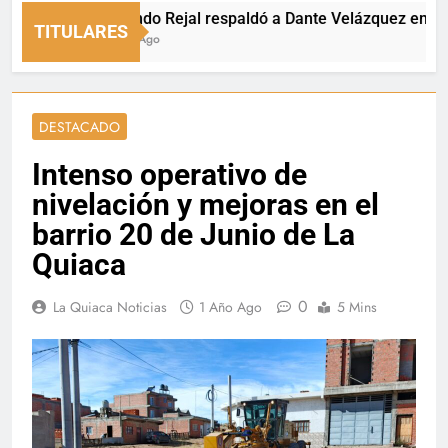
Fernando Rejal respaldó a Dante Velázquez en el Senad
TITULARES
2 Horas Ago
DESTACADO
Intenso operativo de
nivelación y mejoras en el
barrio 20 de Junio de La
Quiaca
0
La Quiaca Noticias
1 Año Ago
5 Mins