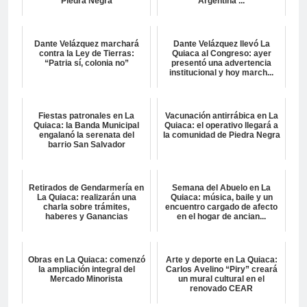
Piedra Negra
Argentina ...
Dante Velázquez marchará
Dante Velázquez llevó La
contra la Ley de Tierras:
Quiaca al Congreso: ayer
“Patria sí, colonia no”
presentó una advertencia
institucional y hoy march...
Fiestas patronales en La
Vacunación antirrábica en La
Quiaca: la Banda Municipal
Quiaca: el operativo llegará a
engalanó la serenata del
la comunidad de Piedra Negra
barrio San Salvador
Retirados de Gendarmería en
Semana del Abuelo en La
La Quiaca: realizarán una
Quiaca: música, baile y un
charla sobre trámites,
encuentro cargado de afecto
haberes y Ganancias
en el hogar de ancian...
Obras en La Quiaca: comenzó
Arte y deporte en La Quiaca:
la ampliación integral del
Carlos Avelino “Piry” creará
Mercado Minorista
un mural cultural en el
renovado CEAR