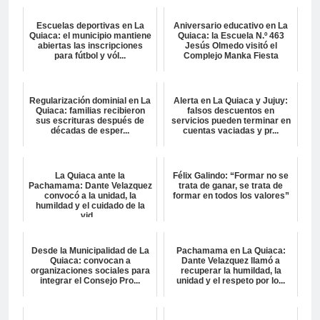
Escuelas deportivas en La
Aniversario educativo en La
Quiaca: el municipio mantiene
Quiaca: la Escuela N.º 463
abiertas las inscripciones
Jesús Olmedo visitó el
para fútbol y vól...
Complejo Manka Fiesta
Regularización dominial en La
Alerta en La Quiaca y Jujuy:
Quiaca: familias recibieron
falsos descuentos en
sus escrituras después de
servicios pueden terminar en
décadas de esper...
cuentas vaciadas y pr...
La Quiaca ante la
Félix Galindo: “Formar no se
Pachamama: Dante Velazquez
trata de ganar, se trata de
convocó a la unidad, la
formar en todos los valores”
humildad y el cuidado de la
vid...
Desde la Municipalidad de La
Pachamama en La Quiaca:
Quiaca: convocan a
Dante Velazquez llamó a
organizaciones sociales para
recuperar la humildad, la
integrar el Consejo Pro...
unidad y el respeto por lo...