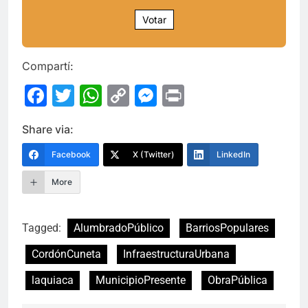
Votar
Compartí:
Facebook
Twitter
WhatsApp
Copy
Messenger
Print
Link
Share via:
Facebook
X (Twitter)
LinkedIn
More
Tagged:
AlumbradoPúblico
BarriosPopulares
CordónCuneta
InfraestructuraUrbana
laquiaca
MunicipioPresente
ObraPública