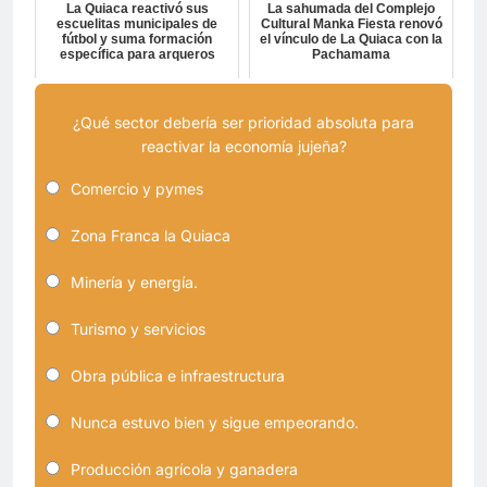
La Quiaca reactivó sus
La sahumada del Complejo
escuelitas municipales de
Cultural Manka Fiesta renovó
fútbol y suma formación
el vínculo de La Quiaca con la
específica para arqueros
Pachamama
¿Qué sector debería ser prioridad absoluta para
reactivar la economía jujeña?
Comercio y pymes
Zona Franca la Quiaca
Minería y energía.
Turismo y servicios
Obra pública e infraestructura
Nunca estuvo bien y sigue empeorando.
Producción agrícola y ganadera