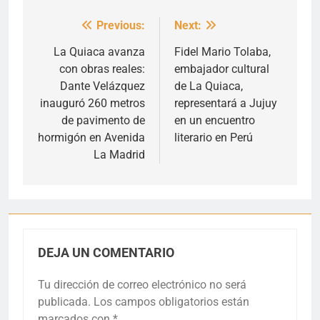
Previous:
Next:
Navegación
de
La Quiaca avanza
Fidel Mario Tolaba,
con obras reales:
embajador cultural
entradas
Dante Velázquez
de La Quiaca,
inauguró 260 metros
representará a Jujuy
de pavimento de
en un encuentro
hormigón en Avenida
literario en Perú
La Madrid
DEJA UN COMENTARIO
Tu dirección de correo electrónico no será
publicada.
Los campos obligatorios están
marcados con
*