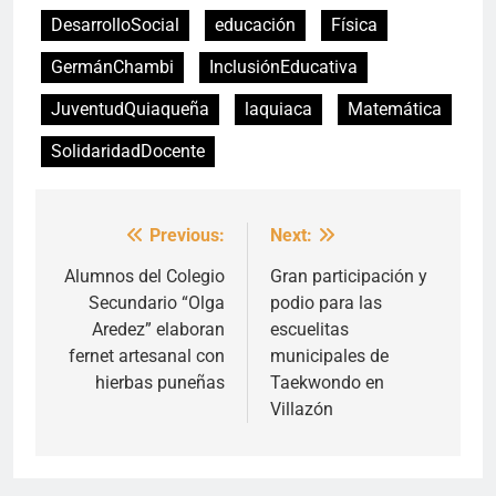
DesarrolloSocial
educación
Física
GermánChambi
InclusiónEducativa
JuventudQuiaqueña
laquiaca
Matemática
SolidaridadDocente
Previous:
Next:
Navegación
de
Alumnos del Colegio
Gran participación y
Secundario “Olga
podio para las
entradas
Aredez” elaboran
escuelitas
fernet artesanal con
municipales de
hierbas puneñas
Taekwondo en
Villazón