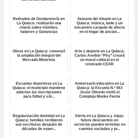
Retirados de Gendarmería en
Semana del Abuelo en La
La Quiaca: realizarán una
Quiaca: música, baile y un
charla sobre trámites,
encuentro cargado de afecto
haberes y Ganancias
en el hogar de ancian...
Obras en La Quiaca: comenzó
Arte y deporte en La Quiaca:
la ampliación integral del
Carlos Avelino “Piry” creará
Mercado Minorista
un mural cultural en el
renovado CEAR
Escuelas deportivas en La
Aniversario educativo en La
Quiaca: el municipio mantiene
Quiaca: la Escuela N.º 463
abiertas las inscripciones
Jesús Olmedo visitó el
para fútbol y vól...
Complejo Manka Fiesta
Regularización dominial en La
Alerta en La Quiaca y Jujuy:
Quiaca: familias recibieron
falsos descuentos en
sus escrituras después de
servicios pueden terminar en
décadas de esper...
cuentas vaciadas y pr...