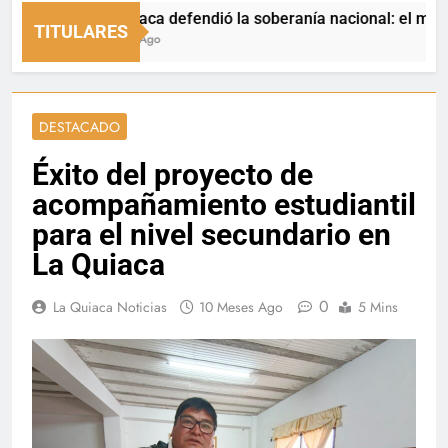
La Quiaca defendió la soberanía nacional: el municipio r
TITULARES
9 Horas Ago
DESTACADO
Éxito del proyecto de
acompañamiento estudiantil
para el nivel secundario en
La Quiaca
0
La Quiaca Noticias
10 Meses Ago
5 Mins