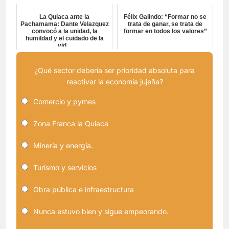
La Quiaca ante la
Félix Galindo: “Formar no se
Pachamama: Dante Velazquez
trata de ganar, se trata de
convocó a la unidad, la
formar en todos los valores”
humildad y el cuidado de la
vid...
¿Qué sector debería ser prioridad absoluta para
reactivar la economía jujeña?
Comercio y pymes
Zona Franca la Quiaca
Minería y energía.
Turismo y servicios
Obra pública e infraestructura
Nunca estuvo bien y sigue empeorando.