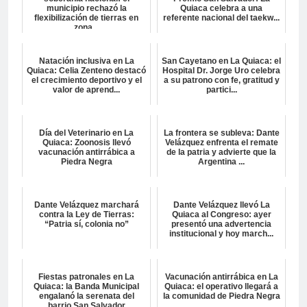
municipio rechazó la
Quiaca celebra a una
flexibilización de tierras en
referente nacional del taekw...
zona...
Natación inclusiva en La
San Cayetano en La Quiaca: el
Quiaca: Celia Zenteno destacó
Hospital Dr. Jorge Uro celebra
el crecimiento deportivo y el
a su patrono con fe, gratitud y
valor de aprend...
partici...
Día del Veterinario en La
La frontera se subleva: Dante
Quiaca: Zoonosis llevó
Velázquez enfrenta el remate
vacunación antirrábica a
de la patria y advierte que la
Piedra Negra
Argentina ...
Dante Velázquez marchará
Dante Velázquez llevó La
contra la Ley de Tierras:
Quiaca al Congreso: ayer
“Patria sí, colonia no”
presentó una advertencia
institucional y hoy march...
Fiestas patronales en La
Vacunación antirrábica en La
Quiaca: la Banda Municipal
Quiaca: el operativo llegará a
engalanó la serenata del
la comunidad de Piedra Negra
barrio San Salvador