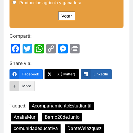
Producción agrícola y ganadera
Votar
Compartí:
Facebook
Twitter
WhatsApp
Copy
Messenger
Print
Link
Share via:
Facebook
X (Twitter)
LinkedIn
More
Tagged:
AcompañamientoEstudiantil
AnalíaMur
Barrio20deJunio
comunidadeducativa
DanteVelázquez