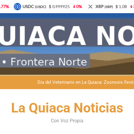
5
0%
XRP
$ 1.08
3.87%
Solana
$ 77.18
(XRP)
(SOL)
Dante Velázquez marchará contra la 
Fernando Rejal respaldó a Dante Velázquez en el Senado: “No qu
Día del Veterinario en La Quiaca: Zoonosis llevó
La frontera se subleva: Dante Velázquez enfrenta el remate de la p
Dante Velázquez marchará contra la 
La Quiaca Noticias
Fernando Rejal respaldó a Dante Velázquez en el Senado: “No qu
Con Voz Propia
Día del Veterinario en La Quiaca: Zoonosis llevó