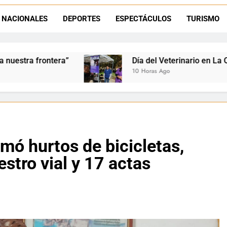
La frontera se subleva: Dante Velázquez enfrenta el remate de la p
NACIONALES
DEPORTES
ESPECTÁCULOS
TURISMO
Dante Velázquez marchará contra la 
Día del Veterinario en La Quiaca: Zoonosis llevó vacunación
10 Horas Ago
mó hurtos de bicicletas,
estro vial y 17 actas