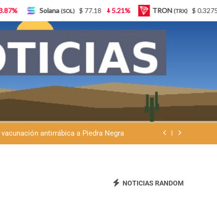
5.21%
TRON
$ 0.327570
0.95%
Lido Staked Eth
(TRX)
Ley de Tierras: “Patria sí, colonia no”
eremos que se venda nuestra frontera”
 vacunación antirrábica a Piedra Negra
atria y advierte que la Argentina no se
vende
Ley de Tierras: “Patria sí, colonia no”
eremos que se venda nuestra frontera”
NOTICIAS RANDOM
 vacunación antirrábica a Piedra Negra