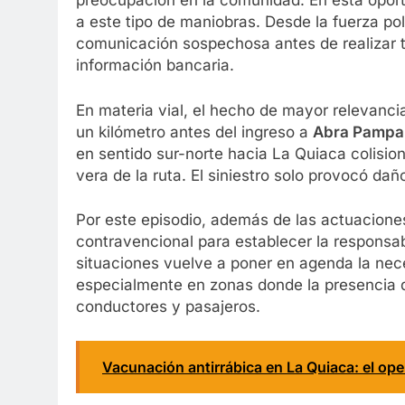
preocupación en la comunidad. En esta oport
a este tipo de maniobras. Desde la fuerza poli
comunicación sospechosa antes de realizar t
información bancaria.
En materia vial, el hecho de mayor relevanci
un kilómetro antes del ingreso a
Abra Pampa
en sentido sur-norte hacia La Quiaca colisi
vera de la ruta. El siniestro solo provocó da
Por este episodio, además de las actuaciones
contravencional para establecer la responsabi
situaciones vuelve a poner en agenda la nec
especialmente en zonas donde la presencia d
conductores y pasajeros.
Vacunación antirrábica en La Quiaca: el ope