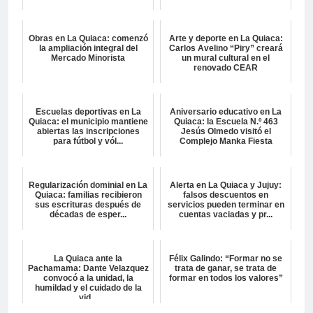
Obras en La Quiaca: comenzó
Arte y deporte en La Quiaca:
la ampliación integral del
Carlos Avelino “Piry” creará
Mercado Minorista
un mural cultural en el
renovado CEAR
Escuelas deportivas en La
Aniversario educativo en La
Quiaca: el municipio mantiene
Quiaca: la Escuela N.º 463
abiertas las inscripciones
Jesús Olmedo visitó el
para fútbol y vól...
Complejo Manka Fiesta
Regularización dominial en La
Alerta en La Quiaca y Jujuy:
Quiaca: familias recibieron
falsos descuentos en
sus escrituras después de
servicios pueden terminar en
décadas de esper...
cuentas vaciadas y pr...
La Quiaca ante la
Félix Galindo: “Formar no se
Pachamama: Dante Velazquez
trata de ganar, se trata de
convocó a la unidad, la
formar en todos los valores”
humildad y el cuidado de la
vid...