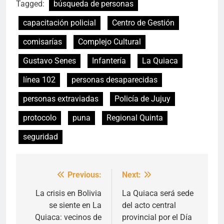
Tagged:
búsqueda de personas
capacitación policial
Centro de Gestión
comisarías
Complejo Cultural
Gustavo Senes
Infantería
La Quiaca
línea 102
personas desaparecidas
personas extraviadas
Policía de Jujuy
protocolo
puna
Regional Quinta
seguridad
Previous:
Next:
Navegación
de
La crisis en Bolivia
La Quiaca será sede
se siente en La
del acto central
entradas
Quiaca: vecinos de
provincial por el Día