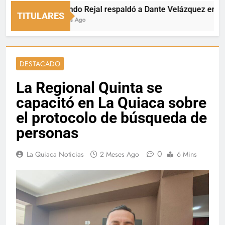
Fernando Rejal respaldó a Dante Velázquez en el Senad
TITULARES
20 Horas Ago
DESTACADO
La Regional Quinta se
capacitó en La Quiaca sobre
el protocolo de búsqueda de
personas
0
La Quiaca Noticias
2 Meses Ago
6 Mins