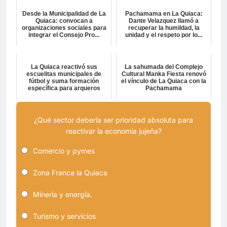
Desde la Municipalidad de La
Pachamama en La Quiaca:
Quiaca: convocan a
Dante Velazquez llamó a
organizaciones sociales para
recuperar la humildad, la
integrar el Consejo Pro...
unidad y el respeto por lo...
La Quiaca reactivó sus
La sahumada del Complejo
escuelitas municipales de
Cultural Manka Fiesta renovó
fútbol y suma formación
el vínculo de La Quiaca con la
específica para arqueros
Pachamama
¿Qué sector debería ser prioridad absoluta para
reactivar la economía jujeña?
Comercio y pymes
Zona Franca la Quiaca
Minería y energía.
Turismo y servicios