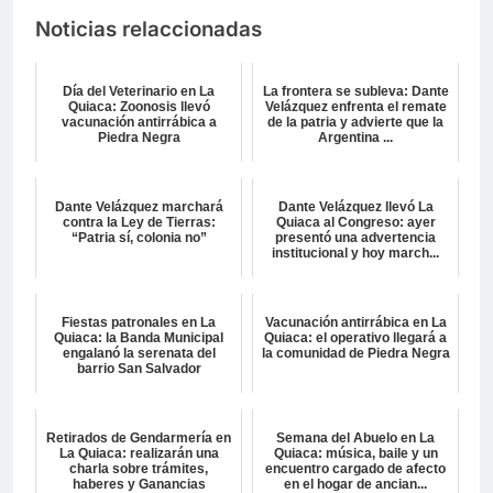
Noticias relaccionadas
Día del Veterinario en La
La frontera se subleva: Dante
Quiaca: Zoonosis llevó
Velázquez enfrenta el remate
vacunación antirrábica a
de la patria y advierte que la
Piedra Negra
Argentina ...
Dante Velázquez marchará
Dante Velázquez llevó La
contra la Ley de Tierras:
Quiaca al Congreso: ayer
“Patria sí, colonia no”
presentó una advertencia
institucional y hoy march...
Fiestas patronales en La
Vacunación antirrábica en La
Quiaca: la Banda Municipal
Quiaca: el operativo llegará a
engalanó la serenata del
la comunidad de Piedra Negra
barrio San Salvador
Retirados de Gendarmería en
Semana del Abuelo en La
La Quiaca: realizarán una
Quiaca: música, baile y un
charla sobre trámites,
encuentro cargado de afecto
haberes y Ganancias
en el hogar de ancian...