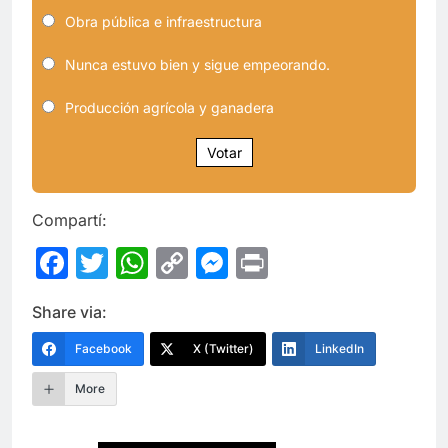
Obra pública e infraestructura
Nunca estuvo bien y sigue empeorando.
Producción agrícola y ganadera
Votar
Compartí:
Facebook
Twitter
WhatsApp
Copy
Messenger
Print
Link
Share via:
Facebook
X (Twitter)
LinkedIn
More