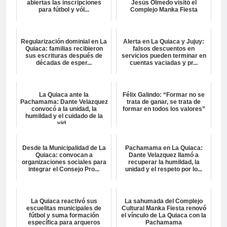
abiertas las inscripciones
Jesús Olmedo visitó el
para fútbol y vól...
Complejo Manka Fiesta
Regularización dominial en La
Alerta en La Quiaca y Jujuy:
Quiaca: familias recibieron
falsos descuentos en
sus escrituras después de
servicios pueden terminar en
décadas de esper...
cuentas vaciadas y pr...
La Quiaca ante la
Félix Galindo: “Formar no se
Pachamama: Dante Velazquez
trata de ganar, se trata de
convocó a la unidad, la
formar en todos los valores”
humildad y el cuidado de la
vid...
Desde la Municipalidad de La
Pachamama en La Quiaca:
Quiaca: convocan a
Dante Velazquez llamó a
organizaciones sociales para
recuperar la humildad, la
integrar el Consejo Pro...
unidad y el respeto por lo...
La Quiaca reactivó sus
La sahumada del Complejo
escuelitas municipales de
Cultural Manka Fiesta renovó
fútbol y suma formación
el vínculo de La Quiaca con la
específica para arqueros
Pachamama