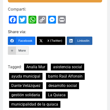
Compartí:
Facebook
Twitter
WhatsApp
Copy
Messenger
Print
Link
Share via:
Facebook
X (Twitter)
LinkedIn
More
Tagged:
Analía Mur
asistencia social
ayuda municipal
barrio Raúl Alfonsín
Dante Velázquez
desarrollo social
gestión solidaria
La Quiaca
municipalidad de la quiaca