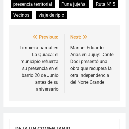
presencia territorial
Puna jujeña.
Ruta N° 5
Vecinos
viaje de ripio
Previous:
Next:
Navegación
de
Limpieza barrial en
Manuel Eduardo
La Quiaca: el
Arias en Jujuy: Dante
entradas
municipio refuerza
Dodi presentó una
su presencia en el
obra que recupera la
barrio 20 de Junio
otra independencia
antes de su
del Norte Grande
aniversario
DEJA UN COMENTARIO