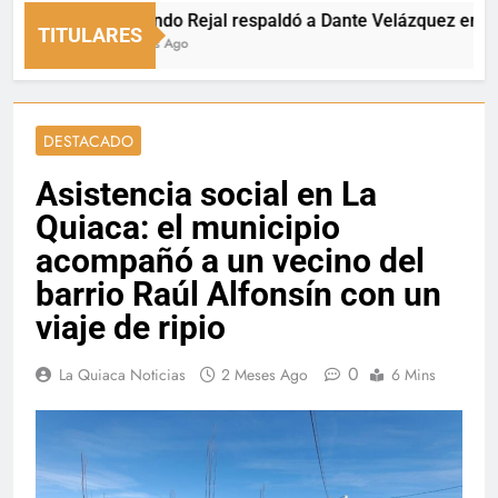
Fernando Rejal respaldó a Dante Velázquez en el Sena
TITULARES
15 Horas Ago
DESTACADO
Asistencia social en La
Quiaca: el municipio
acompañó a un vecino del
barrio Raúl Alfonsín con un
viaje de ripio
0
La Quiaca Noticias
2 Meses Ago
6 Mins