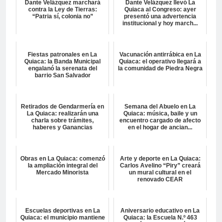
Dante Velázquez marchará
Dante Velázquez llevó La
contra la Ley de Tierras:
Quiaca al Congreso: ayer
“Patria sí, colonia no”
presentó una advertencia
institucional y hoy march...
Fiestas patronales en La
Vacunación antirrábica en La
Quiaca: la Banda Municipal
Quiaca: el operativo llegará a
engalanó la serenata del
la comunidad de Piedra Negra
barrio San Salvador
Retirados de Gendarmería en
Semana del Abuelo en La
La Quiaca: realizarán una
Quiaca: música, baile y un
charla sobre trámites,
encuentro cargado de afecto
haberes y Ganancias
en el hogar de ancian...
Obras en La Quiaca: comenzó
Arte y deporte en La Quiaca:
la ampliación integral del
Carlos Avelino “Piry” creará
Mercado Minorista
un mural cultural en el
renovado CEAR
Escuelas deportivas en La
Aniversario educativo en La
Quiaca: el municipio mantiene
Quiaca: la Escuela N.º 463