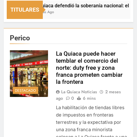
La Quiaca defendió la soberanía nacional: el municipio
TITULARES
17 Horas Ago
Perico
La Quiaca puede hacer
temblar el comercio del
norte: duty free y zona
franca prometen cambiar
la frontera
DESTACADO
La Quiaca Noticias
2 meses
ago
0
6 mins
La habilitación de tiendas libres
de impuestos en fronteras
terrestres y la expectativa por
una zona franca minorista
colocan a La Quiaca frente a una