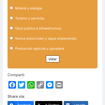
Minería y energía.
Turismo y servicios
Obra pública e infraestructura
Nunca estuvo bien y sigue empeorando.
Producción agrícola y ganadera
Votar
Compartí:
Facebook
Twitter
WhatsApp
Copy
Messenger
Print
Link
Share via:
Facebook
X (Twitter)
LinkedIn