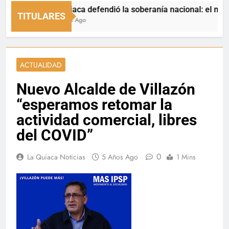
La Quiaca defendió la soberanía nacional: el municipio 
TITULARES
11 Horas Ago
ACTUALIDAD
Nuevo Alcalde de Villazón
“esperamos retomar la
actividad comercial, libres
del COVID”
0
La Quiaca Noticias
5 Años Ago
1 Mins