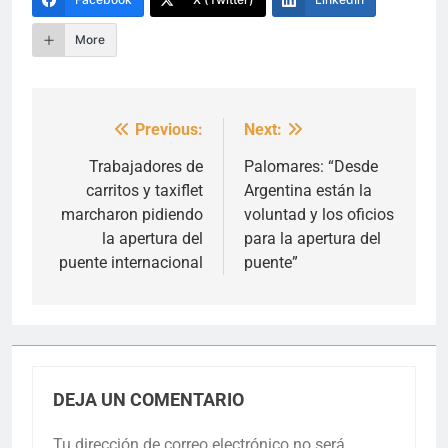
More
Previous:
Next:
Navegación
de
Trabajadores de
Palomares: “Desde
carritos y taxiflet
Argentina están la
entradas
marcharon pidiendo
voluntad y los oficios
la apertura del
para la apertura del
puente internacional
puente”
DEJA UN COMENTARIO
Tu dirección de correo electrónico no será