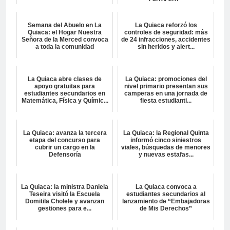
Semana del Abuelo en La
La Quiaca reforzó los
Quiaca: el Hogar Nuestra
controles de seguridad: más
Señora de la Merced convoca
de 24 infracciones, accidentes
a toda la comunidad
sin heridos y alert...
La Quiaca abre clases de
La Quiaca: promociones del
apoyo gratuitas para
nivel primario presentan sus
estudiantes secundarios en
camperas en una jornada de
Matemática, Física y Químic...
fiesta estudianti...
La Quiaca: avanza la tercera
La Quiaca: la Regional Quinta
etapa del concurso para
informó cinco siniestros
cubrir un cargo en la
viales, búsquedas de menores
Defensoría
y nuevas estafas...
La Quiaca: la ministra Daniela
La Quiaca convoca a
Teseira visitó la Escuela
estudiantes secundarios al
Domitila Cholele y avanzan
lanzamiento de “Embajadoras
gestiones para e...
de Mis Derechos”