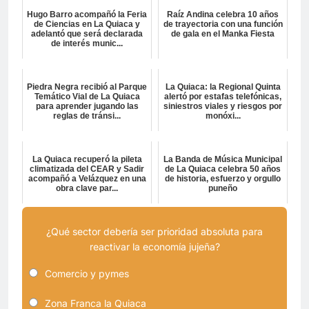
Hugo Barro acompañó la Feria
Raíz Andina celebra 10 años
de Ciencias en La Quiaca y
de trayectoria con una función
adelantó que será declarada
de gala en el Manka Fiesta
de interés munic...
Piedra Negra recibió al Parque
La Quiaca: la Regional Quinta
Temático Vial de La Quiaca
alertó por estafas telefónicas,
para aprender jugando las
siniestros viales y riesgos por
reglas de tránsi...
monóxi...
La Quiaca recuperó la pileta
La Banda de Música Municipal
climatizada del CEAR y Sadir
de La Quiaca celebra 50 años
acompañó a Velázquez en una
de historia, esfuerzo y orgullo
obra clave par...
puneño
¿Qué sector debería ser prioridad absoluta para
reactivar la economía jujeña?
Comercio y pymes
Zona Franca la Quiaca