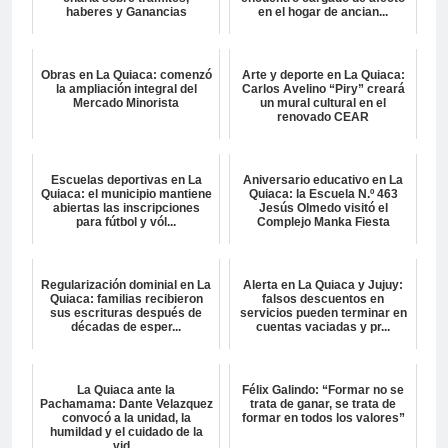
haberes y Ganancias
en el hogar de ancian...
Obras en La Quiaca: comenzó
Arte y deporte en La Quiaca:
la ampliación integral del
Carlos Avelino “Piry” creará
Mercado Minorista
un mural cultural en el
renovado CEAR
Escuelas deportivas en La
Aniversario educativo en La
Quiaca: el municipio mantiene
Quiaca: la Escuela N.º 463
abiertas las inscripciones
Jesús Olmedo visitó el
para fútbol y vól...
Complejo Manka Fiesta
Regularización dominial en La
Alerta en La Quiaca y Jujuy:
Quiaca: familias recibieron
falsos descuentos en
sus escrituras después de
servicios pueden terminar en
décadas de esper...
cuentas vaciadas y pr...
La Quiaca ante la
Félix Galindo: “Formar no se
Pachamama: Dante Velazquez
trata de ganar, se trata de
convocó a la unidad, la
formar en todos los valores”
humildad y el cuidado de la
vid...