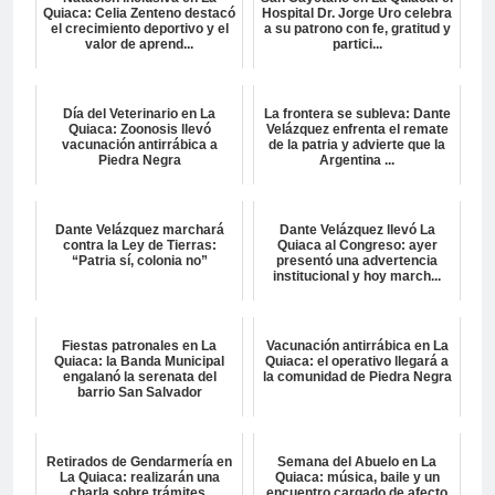
Quiaca: Celia Zenteno destacó
Hospital Dr. Jorge Uro celebra
el crecimiento deportivo y el
a su patrono con fe, gratitud y
valor de aprend...
partici...
Día del Veterinario en La
La frontera se subleva: Dante
Quiaca: Zoonosis llevó
Velázquez enfrenta el remate
vacunación antirrábica a
de la patria y advierte que la
Piedra Negra
Argentina ...
Dante Velázquez marchará
Dante Velázquez llevó La
contra la Ley de Tierras:
Quiaca al Congreso: ayer
“Patria sí, colonia no”
presentó una advertencia
institucional y hoy march...
Fiestas patronales en La
Vacunación antirrábica en La
Quiaca: la Banda Municipal
Quiaca: el operativo llegará a
engalanó la serenata del
la comunidad de Piedra Negra
barrio San Salvador
Retirados de Gendarmería en
Semana del Abuelo en La
La Quiaca: realizarán una
Quiaca: música, baile y un
charla sobre trámites,
encuentro cargado de afecto