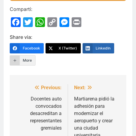
Compartí:
Facebook
Twitter
WhatsApp
Copy
Messenger
Print
Link
Share via:
Facebook
X (Twitter)
LinkedIn
More
Previous:
Next:
Navegación
de
Docentes auto
Martiarena pidió la
convocados
adhesión para
entradas
desacreditan a
modernizar el
representantes
aeropuerto y crear
gremiales
una ciudad
universitaria