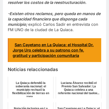
resolver los costos de la reestructuración.
-Existen otros reclamos, pero queda en manos de
la capacidad financiera que disponga cada
municipio;
explicó Carlos Sadir en entrevista con
FM UNO de la ciudad de La Quiaca.
San Cayetano en La Quiaca: el Hospital Dr.
Jorge Uro celebra a su patrono con fe,
gratitud y participación comunitaria
Noticias relaccionadas
La Quiaca defendió la
Luciana Álvarez recibió el
soberanía nacional: el
Premio San Salvador: La
municipio rechazó la
Quiaca celebra a una
flexibilización de tierras en
referente nacional del taekw...
zona...
Natación inclusiva en La
San Cayetano en La Quiaca: el