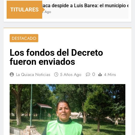
La Quiaca despide a Luis Barea: el municipio expresó s
TITULARES
16 Horas Ago
DESTACADO
Los fondos del Decreto
fueron enviados
0
La Quiaca Noticias
5 Años Ago
4 Mins