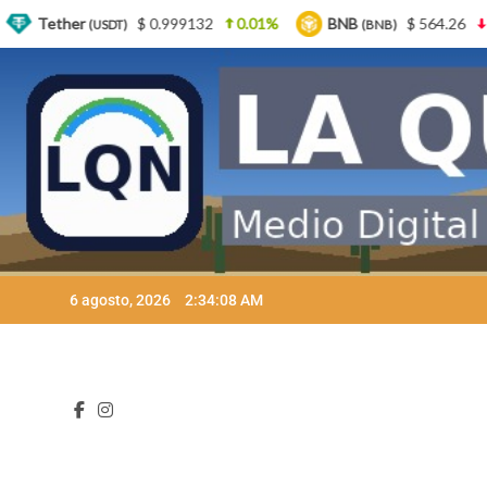
0.01%
BNB
$ 564.26
2.77%
USDC
$ 0.
(BNB)
(USDC)
Skip
6 agosto, 2026
2:34:10 AM
to
content