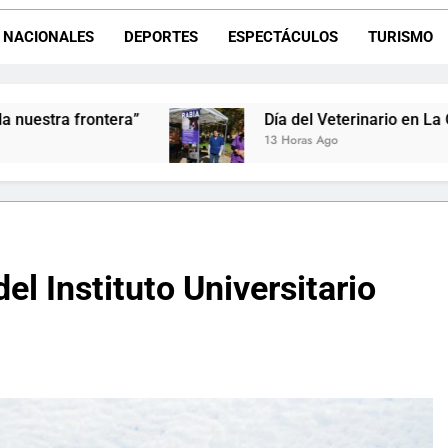
La frontera se subleva: Dante Velázquez enfrenta el remate de la p
NACIONALES
DEPORTES
ESPECTÁCULOS
TURISMO
Dante Velázquez marchará contra la 
Día del Veterinario en La Quiaca: Zoonosis llevó vacuna
13 Horas Ago
l Instituto Universitario