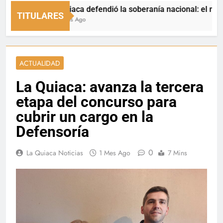
La Quiaca defendió la soberanía nacional: el municipio
TITULARES
23 Horas Ago
ACTUALIDAD
La Quiaca: avanza la tercera
etapa del concurso para
cubrir un cargo en la
Defensoría
0
La Quiaca Noticias
1 Mes Ago
7 Mins