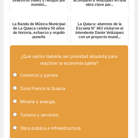
siniestros viales y riesgos por
acompañó a Velázquez en una
monóxi...
obra clave par...
La Banda de Música Municipal
La Quiaca: alumnos de la
de La Quiaca celebra 50 años
Escuela N° 463 visitaron al
de historia, esfuerzo y orgullo
intendente Dante Velázquez
puneño
con un proyecto mund...
¿Qué sector debería ser prioridad absoluta para
reactivar la economía jujeña?
Comercio y pymes
Zona Franca la Quiaca
Minería y energía.
Turismo y servicios
Obra pública e infraestructura