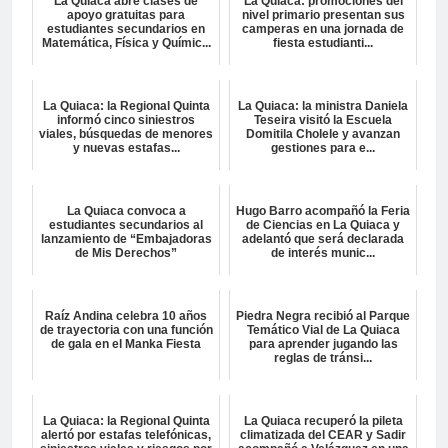
La Quiaca abre clases de
La Quiaca: promociones del
apoyo gratuitas para
nivel primario presentan sus
estudiantes secundarios en
camperas en una jornada de
Matemática, Física y Químic...
fiesta estudianti...
La Quiaca: la Regional Quinta
La Quiaca: la ministra Daniela
informó cinco siniestros
Teseira visitó la Escuela
viales, búsquedas de menores
Domitila Cholele y avanzan
y nuevas estafas...
gestiones para e...
La Quiaca convoca a
Hugo Barro acompañó la Feria
estudiantes secundarios al
de Ciencias en La Quiaca y
lanzamiento de “Embajadoras
adelantó que será declarada
de Mis Derechos”
de interés munic...
Raíz Andina celebra 10 años
Piedra Negra recibió al Parque
de trayectoria con una función
Temático Vial de La Quiaca
de gala en el Manka Fiesta
para aprender jugando las
reglas de tránsi...
La Quiaca: la Regional Quinta
La Quiaca recuperó la pileta
alertó por estafas telefónicas,
climatizada del CEAR y Sadir