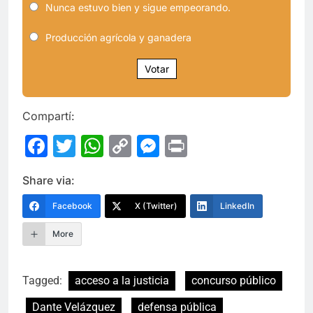
Nunca estuvo bien y sigue empeorando.
Producción agrícola y ganadera
Votar
Compartí:
Facebook
Twitter
WhatsApp
Copy
Messenger
Print
Link
Share via:
Facebook
X (Twitter)
LinkedIn
More
Tagged:
acceso a la justicia
concurso público
Dante Velázquez
defensa pública