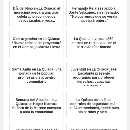
Día del Niño en La Quiaca: el
Fernando Rejal respaldó a
municipio prepara una gran
Dante Velázquez en el Senado:
celebración con juegos,
“No queremos que se venda
espectáculos y rega...
nuestra frontera”
Cine argentino en La Quiaca:
La Quiaca: avanzan 860
“Nueve reinas” se proyectará
metros de red cloacal en el
en el Complejo Manka Fiesta
barrio Jesús Olmedo
Santa Anita en La Quiaca: una
Juventud en La Quiaca: Jael
jornada de fe popular,
Escalante presentó
promesas y encuentro
programas para proteger
comunitario
derechos, capacitar
carrocero...
Semana del Abuelo en La
La Quiaca reforzó los
Quiaca: el Hogar Nuestra
controles de seguridad: más
Señora de la Merced convoca
de 24 infracciones, accidentes
a toda la comunidad
sin heridos y alert...