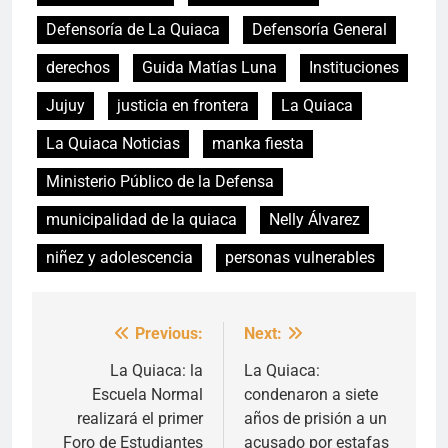
Defensoría de La Quiaca
Defensoría General
derechos
Guida Matías Luna
Instituciones
Jujuy
justicia en frontera
La Quiaca
La Quiaca Noticias
manka fiesta
Ministerio Público de la Defensa
municipalidad de la quiaca
Nelly Álvarez
niñez y adolescencia
personas vulnerables
Previous:
Next:
Navegación
de
La Quiaca: la
La Quiaca:
Escuela Normal
condenaron a siete
entradas
realizará el primer
años de prisión a un
Foro de Estudiantes
acusado por estafas