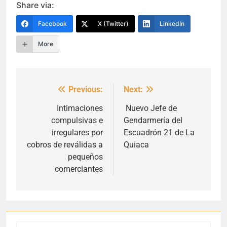
Share via:
Facebook
X (Twitter)
LinkedIn
More
Previous:
Next:
Navegación
de
Intimaciones
Nuevo Jefe de
compulsivas e
Gendarmería del
entradas
irregulares por
Escuadrón 21 de La
cobros de reválidas a
Quiaca
pequeños
comerciantes