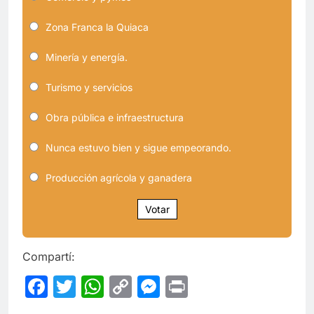
Zona Franca la Quiaca
Minería y energía.
Turismo y servicios
Obra pública e infraestructura
Nunca estuvo bien y sigue empeorando.
Producción agrícola y ganadera
Votar
Compartí:
Facebook
Twitter
WhatsApp
Copy
Messenger
Print
Link