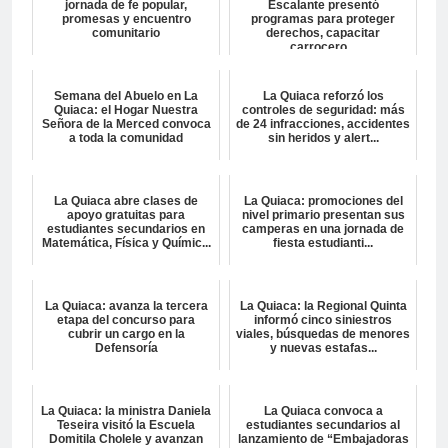
jornada de fe popular,
Escalante presentó
promesas y encuentro
programas para proteger
comunitario
derechos, capacitar
carrocero...
Semana del Abuelo en La
La Quiaca reforzó los
Quiaca: el Hogar Nuestra
controles de seguridad: más
Señora de la Merced convoca
de 24 infracciones, accidentes
a toda la comunidad
sin heridos y alert...
La Quiaca abre clases de
La Quiaca: promociones del
apoyo gratuitas para
nivel primario presentan sus
estudiantes secundarios en
camperas en una jornada de
Matemática, Física y Químic...
fiesta estudianti...
La Quiaca: avanza la tercera
La Quiaca: la Regional Quinta
etapa del concurso para
informó cinco siniestros
cubrir un cargo en la
viales, búsquedas de menores
Defensoría
y nuevas estafas...
La Quiaca: la ministra Daniela
La Quiaca convoca a
Teseira visitó la Escuela
estudiantes secundarios al
Domitila Cholele y avanzan
lanzamiento de “Embajadoras