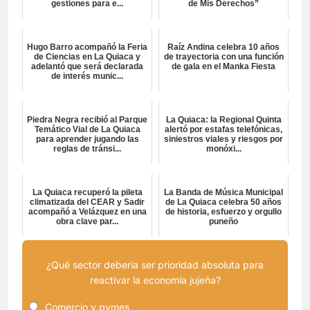
gestiones para e...
de Mis Derechos”
Hugo Barro acompañó la Feria
Raíz Andina celebra 10 años
de Ciencias en La Quiaca y
de trayectoria con una función
adelantó que será declarada
de gala en el Manka Fiesta
de interés munic...
Piedra Negra recibió al Parque
La Quiaca: la Regional Quinta
Temático Vial de La Quiaca
alertó por estafas telefónicas,
para aprender jugando las
siniestros viales y riesgos por
reglas de tránsi...
monóxi...
La Quiaca recuperó la pileta
La Banda de Música Municipal
climatizada del CEAR y Sadir
de La Quiaca celebra 50 años
acompañó a Velázquez en una
de historia, esfuerzo y orgullo
obra clave par...
puneño
¿Qué sector debería ser prioridad absoluta para
reactivar la economía jujeña?
Comercio y pymes