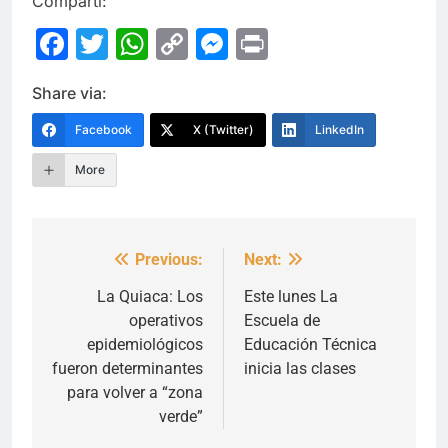
Compartí:
Facebook
Twitter
WhatsApp
Copy
Messenger
Print
Link
Share via:
Facebook
X (Twitter)
LinkedIn
More
Previous:
Next:
Navegación
de
La Quiaca: Los
Este lunes La
operativos
Escuela de
entradas
epidemiológicos
Educación Técnica
fueron determinantes
inicia las clases
para volver a “zona
verde”