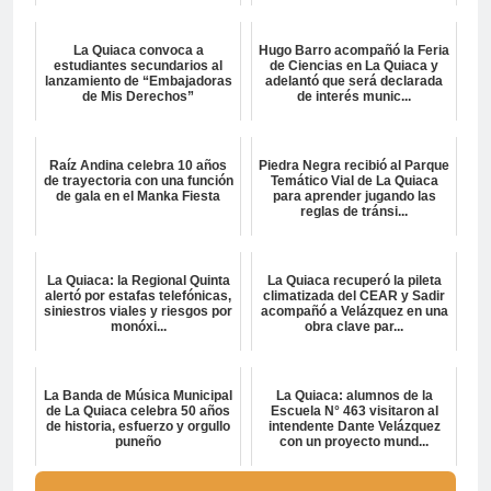
La Quiaca convoca a
Hugo Barro acompañó la Feria
estudiantes secundarios al
de Ciencias en La Quiaca y
lanzamiento de “Embajadoras
adelantó que será declarada
de Mis Derechos”
de interés munic...
Raíz Andina celebra 10 años
Piedra Negra recibió al Parque
de trayectoria con una función
Temático Vial de La Quiaca
de gala en el Manka Fiesta
para aprender jugando las
reglas de tránsi...
La Quiaca: la Regional Quinta
La Quiaca recuperó la pileta
alertó por estafas telefónicas,
climatizada del CEAR y Sadir
siniestros viales y riesgos por
acompañó a Velázquez en una
monóxi...
obra clave par...
La Banda de Música Municipal
La Quiaca: alumnos de la
de La Quiaca celebra 50 años
Escuela N° 463 visitaron al
de historia, esfuerzo y orgullo
intendente Dante Velázquez
puneño
con un proyecto mund...