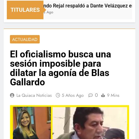
Fernando Rejal respaldó a Dante Velázquez en el Sena
TITULARES
15 Horas Ago
ACTUALIDAD
El oficialismo busca una
sesión imposible para
dilatar la agonía de Blas
Gallardo
0
La Quiaca Noticias
5 Años Ago
9 Mins