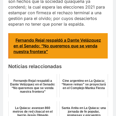
son hechos que la sociedad quiaqueña ya
condenó; la cual espera las elecciones 2021 para
estampar con firmeza el rechazo terminal a una
gestión para el olvido; por cuyos desaciertos
esperan no tener que poner la espalda.
Fernando Rejal respaldó a Dante Velázquez
en el Senado: “No queremos que se venda
nuestra frontera”
Noticias relaccionadas
Fernando Rejal respaldó a
Cine argentino en La Quiaca:
Dante Velázquez en el Senado:
“Nueve reinas” se proyectará
“No queremos que se venda
en el Complejo Manka Fiesta
nuestra frontera”
La Quiaca: avanzan 860
Santa Anita en La Quiaca: una
metros de red cloacal en el
jornada de fe popular,
barrio Jesús Olmedo
promesas y encuentro