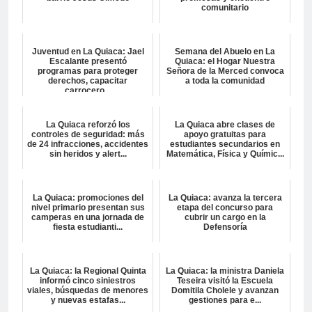
comunitario
Juventud en La Quiaca: Jael
Semana del Abuelo en La
Escalante presentó
Quiaca: el Hogar Nuestra
programas para proteger
Señora de la Merced convoca
derechos, capacitar
a toda la comunidad
carrocero...
La Quiaca reforzó los
La Quiaca abre clases de
controles de seguridad: más
apoyo gratuitas para
de 24 infracciones, accidentes
estudiantes secundarios en
sin heridos y alert...
Matemática, Física y Químic...
La Quiaca: promociones del
La Quiaca: avanza la tercera
nivel primario presentan sus
etapa del concurso para
camperas en una jornada de
cubrir un cargo en la
fiesta estudianti...
Defensoría
La Quiaca: la Regional Quinta
La Quiaca: la ministra Daniela
informó cinco siniestros
Teseira visitó la Escuela
viales, búsquedas de menores
Domitila Cholele y avanzan
y nuevas estafas...
gestiones para e...