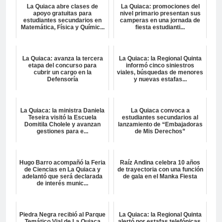
La Quiaca abre clases de
La Quiaca: promociones del
apoyo gratuitas para
nivel primario presentan sus
estudiantes secundarios en
camperas en una jornada de
Matemática, Física y Químic...
fiesta estudianti...
La Quiaca: avanza la tercera
La Quiaca: la Regional Quinta
etapa del concurso para
informó cinco siniestros
cubrir un cargo en la
viales, búsquedas de menores
Defensoría
y nuevas estafas...
La Quiaca: la ministra Daniela
La Quiaca convoca a
Teseira visitó la Escuela
estudiantes secundarios al
Domitila Cholele y avanzan
lanzamiento de “Embajadoras
gestiones para e...
de Mis Derechos”
Hugo Barro acompañó la Feria
Raíz Andina celebra 10 años
de Ciencias en La Quiaca y
de trayectoria con una función
adelantó que será declarada
de gala en el Manka Fiesta
de interés munic...
Piedra Negra recibió al Parque
La Quiaca: la Regional Quinta
Temático Vial de La Quiaca
alertó por estafas telefónicas,