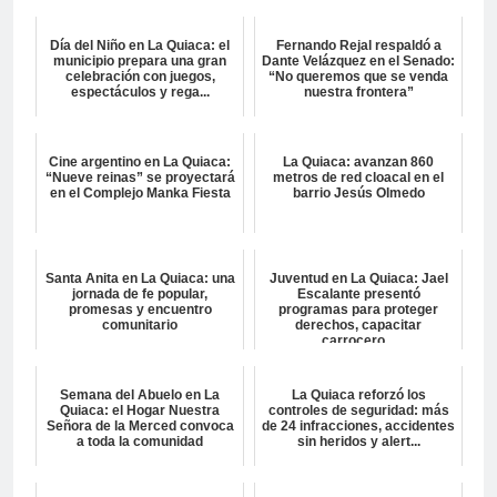
Día del Niño en La Quiaca: el
Fernando Rejal respaldó a
municipio prepara una gran
Dante Velázquez en el Senado:
celebración con juegos,
“No queremos que se venda
espectáculos y rega...
nuestra frontera”
Cine argentino en La Quiaca:
La Quiaca: avanzan 860
“Nueve reinas” se proyectará
metros de red cloacal en el
en el Complejo Manka Fiesta
barrio Jesús Olmedo
Santa Anita en La Quiaca: una
Juventud en La Quiaca: Jael
jornada de fe popular,
Escalante presentó
promesas y encuentro
programas para proteger
comunitario
derechos, capacitar
carrocero...
Semana del Abuelo en La
La Quiaca reforzó los
Quiaca: el Hogar Nuestra
controles de seguridad: más
Señora de la Merced convoca
de 24 infracciones, accidentes
a toda la comunidad
sin heridos y alert...