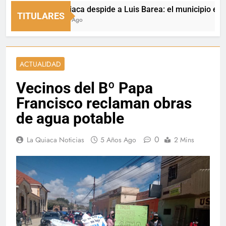
La Quiaca despide a Luis Barea: el municipio expresó s
TITULARES
3 Horas Ago
ACTUALIDAD
Vecinos del Bº Papa
Francisco reclaman obras
de agua potable
0
La Quiaca Noticias
5 Años Ago
2 Mins