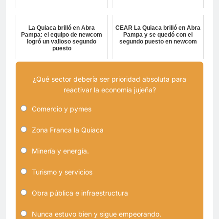
La Quiaca brilló en Abra
CEAR La Quiaca brilló en Abra
Pampa: el equipo de newcom
Pampa y se quedó con el
logró un valioso segundo
segundo puesto en newcom
puesto
¿Qué sector debería ser prioridad absoluta para
reactivar la economía jujeña?
Comercio y pymes
Zona Franca la Quiaca
Minería y energía.
Turismo y servicios
Obra pública e infraestructura
Nunca estuvo bien y sigue empeorando.