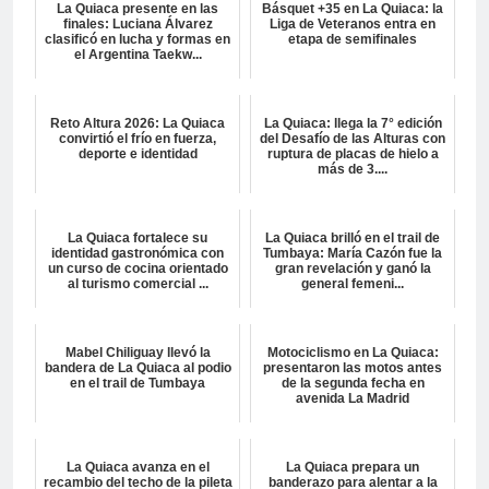
La Quiaca presente en las
Básquet +35 en La Quiaca: la
finales: Luciana Álvarez
Liga de Veteranos entra en
clasificó en lucha y formas en
etapa de semifinales
el Argentina Taekw...
Reto Altura 2026: La Quiaca
La Quiaca: llega la 7° edición
convirtió el frío en fuerza,
del Desafío de las Alturas con
deporte e identidad
ruptura de placas de hielo a
más de 3....
La Quiaca fortalece su
La Quiaca brilló en el trail de
identidad gastronómica con
Tumbaya: María Cazón fue la
un curso de cocina orientado
gran revelación y ganó la
al turismo comercial ...
general femeni...
Mabel Chiliguay llevó la
Motociclismo en La Quiaca:
bandera de La Quiaca al podio
presentaron las motos antes
en el trail de Tumbaya
de la segunda fecha en
avenida La Madrid
La Quiaca avanza en el
La Quiaca prepara un
recambio del techo de la pileta
banderazo para alentar a la