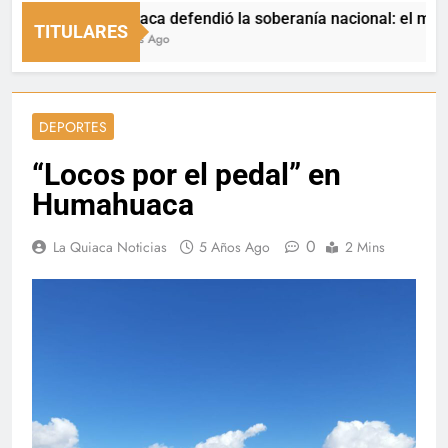
La Quiaca defendió la soberanía nacional: el municipio r
TITULARES
20 Horas Ago
DEPORTES
“Locos por el pedal” en
Humahuaca
0
La Quiaca Noticias
5 Años Ago
2 Mins