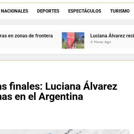
Día del Niño en La Quiaca: el municipio prepara una gran celebrac
NACIONALES
DEPORTES
ESPECTÁCULOS
TURISMO
Natación inclusiva en La Quiaca: Celia Zenteno destacó el crecimi
Luciana Álvarez recibió el Premio San Salvador: La
4 Horas Ago
s finales: Luciana Álvarez
mas en el Argentina