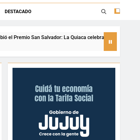
ión con juegos, espectáculos y regalos
DESTACADO
ento deportivo y el valor de aprender a
desenvolverse en el agua
 Quiaca celebra a una referente nacional del taekwondo