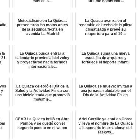
más de 3....
turismo comercial ...
a
Motociclismo en La Quiaca:
La Quiaca avanza en el
odio
presentaron las motos antes
recambio del techo de la pileta
de la segunda fecha en
climatizada y prevé su
avenida La Madrid
reapertura para el 19 ...
 la
La Quiaca busca entrar al
La Quiaca suma una nueva
 21
calendario provincial del vóley
escuelita de arqueros y
s
y proyectarse hacia torneos
fortalece el deporte infantil
internacionale...
ivos
La Quiaca celebró el Día de la
La Quiaca se mueve: invitan a
 y
Salud y la Actividad Física con
una jornada saludable por el
n
una bicicleteada que promovió
Día de la Actividad Física
movimie...
a
CEAR La Quiaca brilló en Abra
Ariel Corrillo ya está en Corea
com
Pampa y se quedó con el
y lleva el nombre de La Quiaca
o
segundo puesto en newcom
al escenario internacional del
Taekwo...