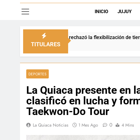
INICIO
JUJUY
chazó la flexibilización de tierras en zonas de frontera
TITULARES
DEPORTES
La Quiaca presente en la
clasificó en lucha y for
Taekwon-Do Tour
0
La Quiaca Noticias
1 Mes Ago
4 Mins