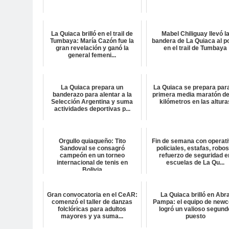
La Quiaca brilló en el trail de
Mabel Chiliguay llevó l
Tumbaya: María Cazón fue la
bandera de La Quiaca al p
gran revelación y ganó la
en el trail de Tumbaya
general femeni...
La Quiaca prepara un
La Quiaca se prepara para
banderazo para alentar a la
primera media maratón de
Selección Argentina y suma
kilómetros en las altura
actividades deportivas p...
Orgullo quiaqueño: Tito
Fin de semana con operat
Sandoval se consagró
policiales, estafas, robos
campeón en un torneo
refuerzo de seguridad e
internacional de tenis en
escuelas de La Qu...
Bolivia
Gran convocatoria en el CeAR:
La Quiaca brilló en Abr
comenzó el taller de danzas
Pampa: el equipo de new
folclóricas para adultos
logró un valioso segund
mayores y ya suma...
puesto