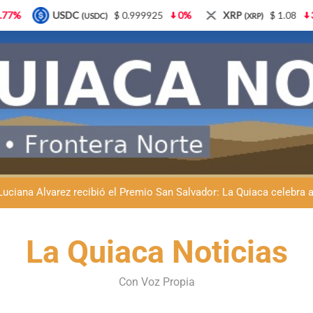
9925
0%
XRP
$ 1.08
3.87%
Solana
$ 77.1
(XRP)
(SOL)
Natación inclusiva en La Quiaca: Celia Zenteno destacó el crecimi
La Quiaca defendió la soberanía nacional: el municipio rechazó la
Luciana Álvarez recibió el Premio San Salvador: La Quiaca celebra 
Día del Niño en La Quiaca: el municipio prepara una gran celebrac
Natación inclusiva en La Quiaca: Celia Zenteno destacó el crecimi
La Quiaca Noticias
La Quiaca defendió la soberanía nacional: el municipio rechazó la
Con Voz Propia
Luciana Álvarez recibió el Premio San Salvador: La Quiaca celebra 