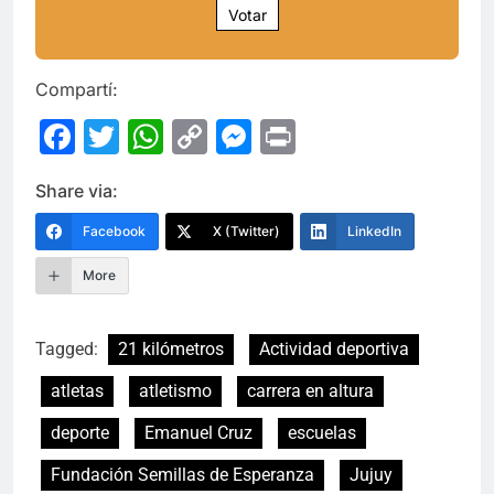
Votar
Compartí:
Facebook
Twitter
WhatsApp
Copy
Messenger
Print
Link
Share via:
Facebook
X (Twitter)
LinkedIn
More
Tagged:
21 kilómetros
Actividad deportiva
atletas
atletismo
carrera en altura
deporte
Emanuel Cruz
escuelas
Fundación Semillas de Esperanza
Jujuy