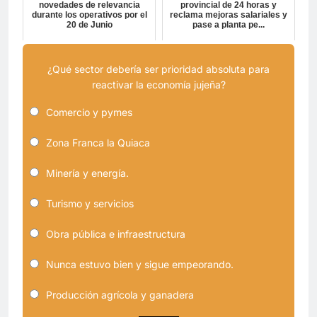
novedades de relevancia
provincial de 24 horas y
durante los operativos por el
reclama mejoras salariales y
20 de Junio
pase a planta pe...
¿Qué sector debería ser prioridad absoluta para
reactivar la economía jujeña?
Comercio y pymes
Zona Franca la Quiaca
Minería y energía.
Turismo y servicios
Obra pública e infraestructura
Nunca estuvo bien y sigue empeorando.
Producción agrícola y ganadera