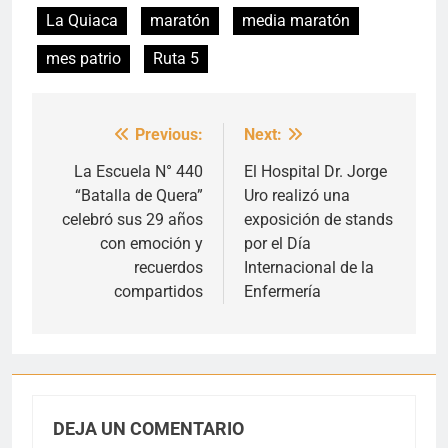
La Quiaca
maratón
media maratón
mes patrio
Ruta 5
Previous:
Next:
Navegación
de
La Escuela N° 440
El Hospital Dr. Jorge
“Batalla de Quera”
Uro realizó una
entradas
celebró sus 29 años
exposición de stands
con emoción y
por el Día
recuerdos
Internacional de la
compartidos
Enfermería
DEJA UN COMENTARIO