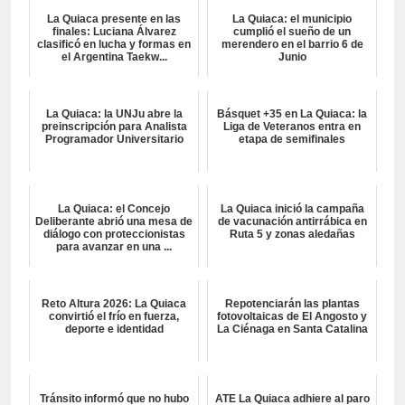
La Quiaca presente en las
La Quiaca: el municipio
finales: Luciana Álvarez
cumplió el sueño de un
clasificó en lucha y formas en
merendero en el barrio 6 de
el Argentina Taekw...
Junio
La Quiaca: la UNJu abre la
Básquet +35 en La Quiaca: la
preinscripción para Analista
Liga de Veteranos entra en
Programador Universitario
etapa de semifinales
La Quiaca: el Concejo
La Quiaca inició la campaña
Deliberante abrió una mesa de
de vacunación antirrábica en
diálogo con proteccionistas
Ruta 5 y zonas aledañas
para avanzar en una ...
Reto Altura 2026: La Quiaca
Repotenciarán las plantas
convirtió el frío en fuerza,
fotovoltaicas de El Angosto y
deporte e identidad
La Ciénaga en Santa Catalina
Tránsito informó que no hubo
ATE La Quiaca adhiere al paro