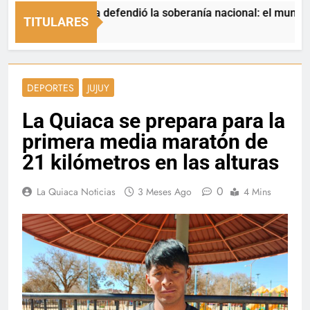
La Quiaca defendió la soberanía nacional: el municipio rech
TITULARES
6 Horas Ago
DEPORTES
JUJUY
La Quiaca se prepara para la
primera media maratón de
21 kilómetros en las alturas
0
La Quiaca Noticias
3 Meses Ago
4 Mins