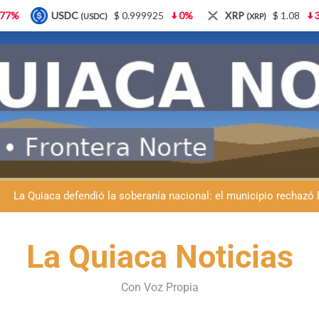
$ 0.999925
0%
XRP
$ 1.08
3.87%
Solana
$
(XRP)
(SOL)
Día del Niño en La Quiaca: el municipio prepara una gran celebrac
La Quiaca despide a Luis Barea: el municipio
La Quiaca defendió la soberanía nacional: el municipio rechazó la
Luciana Álvarez recibió el Premio San Salvador: La Quiaca celebra 
La Quiaca Noticias
Día del Niño en La Quiaca: el municipio prepara una gran celebrac
La Quiaca despide a Luis Barea: el municipio
Con Voz Propia
La Quiaca defendió la soberanía nacional: el municipio rechazó la