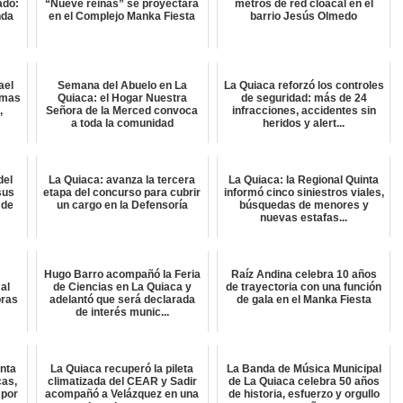
ado:
“Nueve reinas” se proyectará
metros de red cloacal en el
nda
en el Complejo Manka Fiesta
barrio Jesús Olmedo
ael
Semana del Abuelo en La
La Quiaca reforzó los controles
amas
Quiaca: el Hogar Nuestra
de seguridad: más de 24
,
Señora de la Merced convoca
infracciones, accidentes sin
a toda la comunidad
heridos y alert...
del
La Quiaca: avanza la tercera
La Quiaca: la Regional Quinta
sus
etapa del concurso para cubrir
informó cinco siniestros viales,
 de
un cargo en la Defensoría
búsquedas de menores y
nuevas estafas...
Hugo Barro acompañó la Feria
Raíz Andina celebra 10 años
al
de Ciencias en La Quiaca y
de trayectoria con una función
oras
adelantó que será declarada
de gala en el Manka Fiesta
de interés munic...
inta
La Quiaca recuperó la pileta
La Banda de Música Municipal
cas,
climatizada del CEAR y Sadir
de La Quiaca celebra 50 años
 por
acompañó a Velázquez en una
de historia, esfuerzo y orgullo