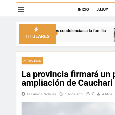
INICIO
JUJUY
só sus condolencias a la familia
La Quiaca def
2 Días Ago
TITULARES
ACTUALIDAD
La provincia firmará un 
ampliación de Cauchari
0
La Quiaca Noticias
5 Años Ago
4 Mins