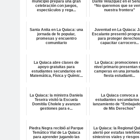
municipio prepara una gran
Dante Velázquez en el Sen
celebración con juegos,
“No queremos que se ve
espectáculos y rega...
nuestra frontera”
Santa Anita en La Quiaca: una
Juventud en La Quiaca: J
jornada de fe popular,
Escalante presentó progr
promesas y encuentro
para proteger derechos
comunitario
capacitar carrocero...
La Quiaca abre clases de
La Quiaca: promociones 
apoyo gratuitas para
nivel primario presentan 
estudiantes secundarios en
camperas en una jornada
Matemática, Física y Químic...
fiesta estudianti...
La Quiaca: la ministra Daniela
La Quiaca convoca a
Teseira visitó la Escuela
estudiantes secundarios 
Domitila Cholele y avanzan
lanzamiento de “Embajad
gestiones para e...
de Mis Derechos”
Piedra Negra recibió al Parque
La Quiaca: la Regional Qu
Temático Vial de La Quiaca
alertó por estafas telefóni
para aprender jugando las
siniestros viales y riesgos