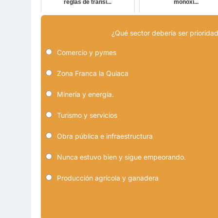
reglas de tránsi...
monóxi...
¿Qué sector debería ser prioridad
Comercio y pymes
Zona Franca la Quiaca
Minería y energía.
Turismo y servicios
Obra pública e infraestructura
Nunca estuvo bien y sigue empeorando.
Producción agrícola y ganadera