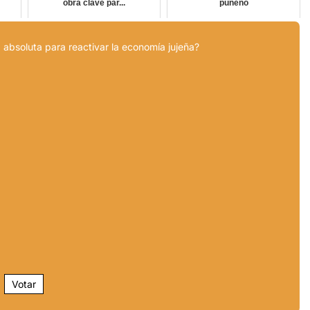
obra clave par...
puneño
 absoluta para reactivar la economía jujeña?
Votar