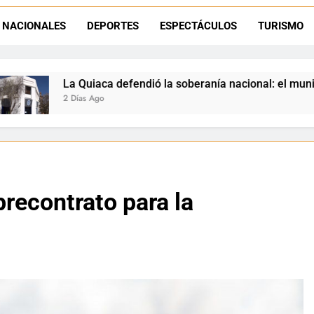
Luciana Álvarez recibió el Premio San Salvador: La Quiaca celebra 
NACIONALES
DEPORTES
ESPECTÁCULOS
TURISMO
Día del Niño en La Quiaca: el municipio prepara una gran celebrac
endió la soberanía nacional: el municipio rechazó la flexibiliz
precontrato para la