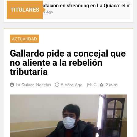
Capacitación en streaming en La Quiaca: el municipio
TITULARES
13 Horas Ago
ACTUALIDAD
Gallardo pide a concejal que
no aliente a la rebelión
tributaria
0
La Quiaca Noticias
5 Años Ago
2 Mins