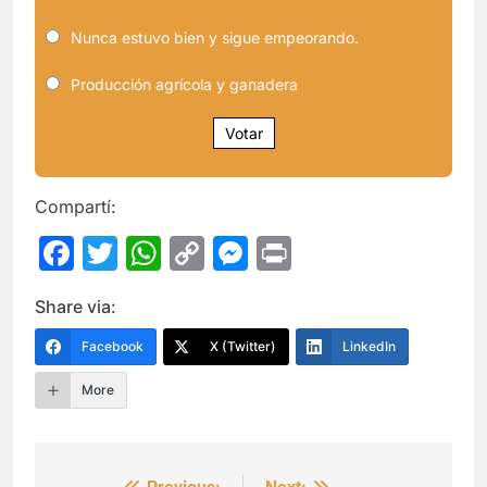
Nunca estuvo bien y sigue empeorando.
Producción agrícola y ganadera
Votar
Compartí:
Facebook
Twitter
WhatsApp
Copy
Messenger
Print
Link
Share via:
Facebook
X (Twitter)
LinkedIn
More