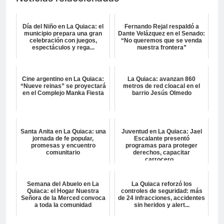
Día del Niño en La Quiaca: el
Fernando Rejal respaldó a
municipio prepara una gran
Dante Velázquez en el Senado:
celebración con juegos,
“No queremos que se venda
espectáculos y rega...
nuestra frontera”
Cine argentino en La Quiaca:
La Quiaca: avanzan 860
“Nueve reinas” se proyectará
metros de red cloacal en el
en el Complejo Manka Fiesta
barrio Jesús Olmedo
Santa Anita en La Quiaca: una
Juventud en La Quiaca: Jael
jornada de fe popular,
Escalante presentó
promesas y encuentro
programas para proteger
comunitario
derechos, capacitar
carrocero...
Semana del Abuelo en La
La Quiaca reforzó los
Quiaca: el Hogar Nuestra
controles de seguridad: más
Señora de la Merced convoca
de 24 infracciones, accidentes
a toda la comunidad
sin heridos y alert...