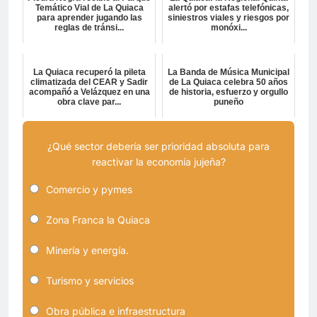
Temático Vial de La Quiaca
alertó por estafas telefónicas,
para aprender jugando las
siniestros viales y riesgos por
reglas de tránsi...
monóxi...
La Quiaca recuperó la pileta
La Banda de Música Municipal
climatizada del CEAR y Sadir
de La Quiaca celebra 50 años
acompañó a Velázquez en una
de historia, esfuerzo y orgullo
obra clave par...
puneño
¿Qué sector debería ser prioridad absoluta para
reactivar la economía jujeña?
Comercio y pymes
Zona Franca la Quiaca
Minería y energía.
Turismo y servicios
Obra pública e infraestructura