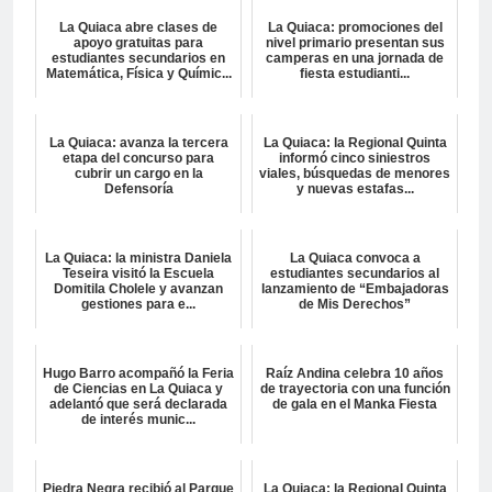
La Quiaca abre clases de
La Quiaca: promociones del
apoyo gratuitas para
nivel primario presentan sus
estudiantes secundarios en
camperas en una jornada de
Matemática, Física y Químic...
fiesta estudianti...
La Quiaca: avanza la tercera
La Quiaca: la Regional Quinta
etapa del concurso para
informó cinco siniestros
cubrir un cargo en la
viales, búsquedas de menores
Defensoría
y nuevas estafas...
La Quiaca: la ministra Daniela
La Quiaca convoca a
Teseira visitó la Escuela
estudiantes secundarios al
Domitila Cholele y avanzan
lanzamiento de “Embajadoras
gestiones para e...
de Mis Derechos”
Hugo Barro acompañó la Feria
Raíz Andina celebra 10 años
de Ciencias en La Quiaca y
de trayectoria con una función
adelantó que será declarada
de gala en el Manka Fiesta
de interés munic...
Piedra Negra recibió al Parque
La Quiaca: la Regional Quinta