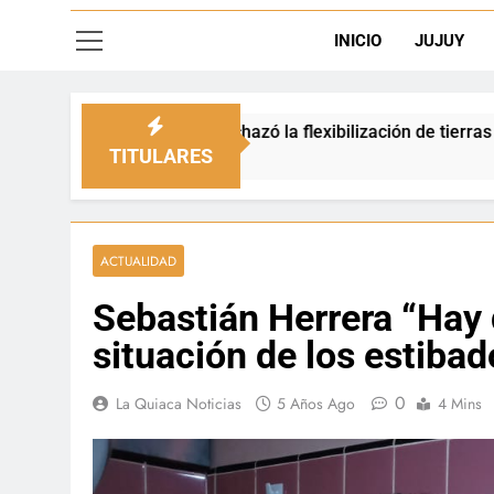
INICIO
JUJUY
 rechazó la flexibilización de tierras en zonas de frontera
TITULARES
ACTUALIDAD
Sebastián Herrera “Hay 
situación de los estibad
0
La Quiaca Noticias
5 Años Ago
4 Mins