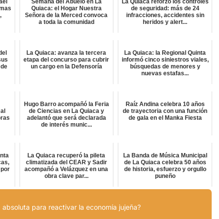
ael
Semana del Abuelo en La
La Quiaca reforzó los controles
amas
Quiaca: el Hogar Nuestra
de seguridad: más de 24
,
Señora de la Merced convoca
infracciones, accidentes sin
a toda la comunidad
heridos y alert...
del
La Quiaca: avanza la tercera
La Quiaca: la Regional Quinta
sus
etapa del concurso para cubrir
informó cinco siniestros viales,
 de
un cargo en la Defensoría
búsquedas de menores y
nuevas estafas...
Hugo Barro acompañó la Feria
Raíz Andina celebra 10 años
al
de Ciencias en La Quiaca y
de trayectoria con una función
oras
adelantó que será declarada
de gala en el Manka Fiesta
de interés munic...
inta
La Quiaca recuperó la pileta
La Banda de Música Municipal
cas,
climatizada del CEAR y Sadir
de La Quiaca celebra 50 años
 por
acompañó a Velázquez en una
de historia, esfuerzo y orgullo
obra clave par...
puneño
 absoluta para reactivar la economía jujeña?