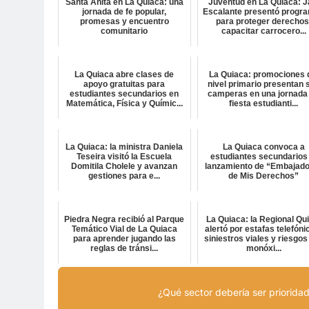
Santa Anita en La Quiaca: una
Juventud en La Quiaca: J
jornada de fe popular,
Escalante presentó progr
promesas y encuentro
para proteger derechos
comunitario
capacitar carrocero...
La Quiaca abre clases de
La Quiaca: promociones 
apoyo gratuitas para
nivel primario presentan 
estudiantes secundarios en
camperas en una jornada
Matemática, Física y Químic...
fiesta estudianti...
La Quiaca: la ministra Daniela
La Quiaca convoca a
Teseira visitó la Escuela
estudiantes secundarios 
Domitila Cholele y avanzan
lanzamiento de “Embajad
gestiones para e...
de Mis Derechos”
Piedra Negra recibió al Parque
La Quiaca: la Regional Qu
Temático Vial de La Quiaca
alertó por estafas telefóni
para aprender jugando las
siniestros viales y riesgos
reglas de tránsi...
monóxi...
¿Qué sector debería ser prioridad