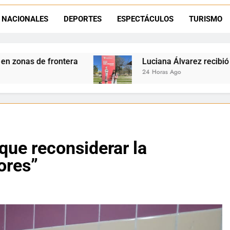
Día del Niño en La Quiaca: el municipio prepara una gran celebrac
NACIONALES
DEPORTES
ESPECTÁCULOS
TURISMO
Natación inclusiva en La Quiaca: Celia Zenteno destacó el crecimi
Luciana Álvarez recibió el Premio San Salvador: 
24 Horas Ago
que reconsiderar la
ores”