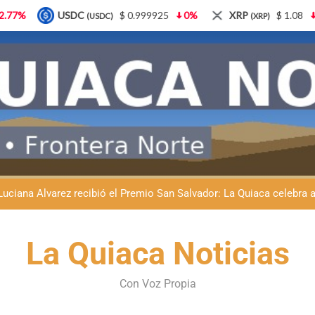
$ 0.999925
0%
XRP
$ 1.08
3.87%
Solana
(XRP)
(SOL)
Natación inclusiva en La Quiaca: Celia Zenteno destacó el crecimi
La Quiaca defendió la soberanía nacional: el municipio rechazó la
Luciana Álvarez recibió el Premio San Salvador: La Quiaca celebra 
Día del Niño en La Quiaca: el municipio prepara una gran celebrac
Natación inclusiva en La Quiaca: Celia Zenteno destacó el crecimi
La Quiaca Noticias
La Quiaca defendió la soberanía nacional: el municipio rechazó la
Con Voz Propia
Luciana Álvarez recibió el Premio San Salvador: La Quiaca celebra 