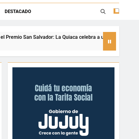
ión con juegos, espectáculos y regalos
DESTACADO
ento deportivo y el valor de aprender a
desenvolverse en el agua
La Quiaca celebra a una referente nacional del taekwondo