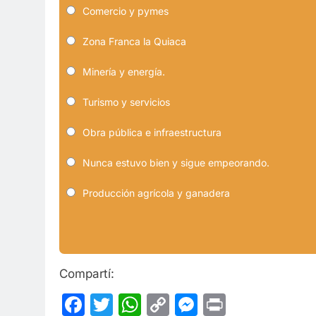
Comercio y pymes
Zona Franca la Quiaca
Minería y energía.
Turismo y servicios
Obra pública e infraestructura
Nunca estuvo bien y sigue empeorando.
Producción agrícola y ganadera
Compartí:
Facebook
Twitter
WhatsApp
Copy
Messenge
Print