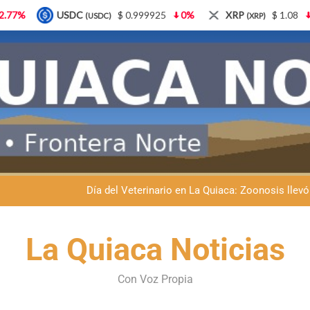
$ 0.999925
0%
XRP
$ 1.08
3.87%
Solana
(XRP)
(SOL)
Dante Velázquez marchará contra la 
Fernando Rejal respaldó a Dante Velázquez en el Senado: “No qu
Día del Veterinario en La Quiaca: Zoonosis llevó
La frontera se subleva: Dante Velázquez enfrenta el remate de la p
La Quiaca Noticias
Dante Velázquez marchará contra la 
Fernando Rejal respaldó a Dante Velázquez en el Senado: “No qu
Con Voz Propia
Día del Veterinario en La Quiaca: Zoonosis llevó