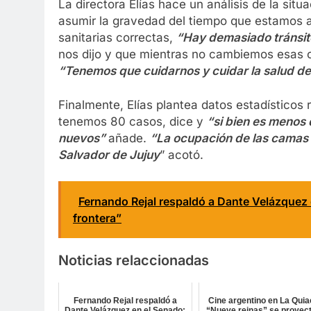
La directora Elías hace un análisis de la sit
asumir la gravedad del tiempo que estamos a
sanitarias correctas,
“Hay demasiado tránsito
nos dijo y que mientras no cambiemos esas 
“Tenemos que cuidarnos y cuidar la salud de 
Finalmente, Elías plantea datos estadísticos
tenemos 80 casos, dice y
“si bien es menos
nuevos”
añade.
“La ocupación de las camas 
Salvador de Jujuy
” acotó.
Fernando Rejal respaldó a Dante Velázquez
frontera”
Noticias relaccionadas
Fernando Rejal respaldó a
Cine argentino en La Quia
Dante Velázquez en el Senado:
“Nueve reinas” se proyec