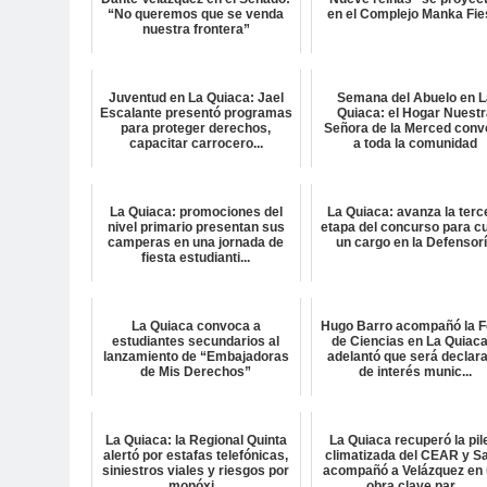
“No queremos que se venda
en el Complejo Manka Fie
nuestra frontera”
Juventud en La Quiaca: Jael
Semana del Abuelo en L
Escalante presentó programas
Quiaca: el Hogar Nuest
para proteger derechos,
Señora de la Merced conv
capacitar carrocero...
a toda la comunidad
La Quiaca: promociones del
La Quiaca: avanza la terc
nivel primario presentan sus
etapa del concurso para cu
camperas en una jornada de
un cargo en la Defensor
fiesta estudianti...
La Quiaca convoca a
Hugo Barro acompañó la F
estudiantes secundarios al
de Ciencias en La Quiaca
lanzamiento de “Embajadoras
adelantó que será declar
de Mis Derechos”
de interés munic...
La Quiaca: la Regional Quinta
La Quiaca recuperó la pil
alertó por estafas telefónicas,
climatizada del CEAR y Sa
siniestros viales y riesgos por
acompañó a Velázquez en
monóxi...
obra clave par...