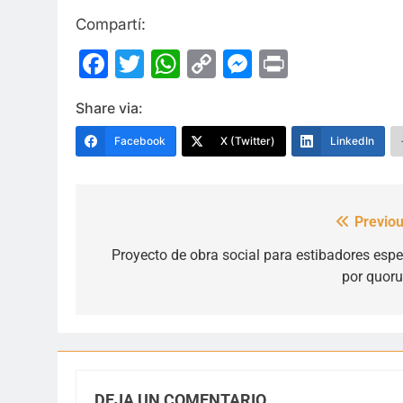
Compartí:
Facebook
Twitter
WhatsApp
Copy
Messenge
Print
Link
Share via:
Facebook
X (Twitter)
LinkedIn
Previou
Navegación
de
Proyecto de obra social para estibadores espe
por quor
entradas
DEJA UN COMENTARIO