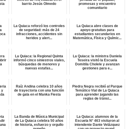
sta
barrio Jesús Olmedo
promesas y encuentro
comunitario
a
La Quiaca reforzó los controles
La Quiaca abre clases de
ra
de seguridad: más de 24
apoyo gratuitas para
oca
infracciones, accidentes sin
estudiantes secundarios en
heridos y alert...
Matemática, Física y Químic...
era
La Quiaca: la Regional Quinta
La Quiaca: la ministra Daniela
brir
informó cinco siniestros viales,
Teseira visitó la Escuela
ía
búsquedas de menores y
Domitila Cholele y avanzan
nuevas estafas...
gestiones para e...
eria
Raíz Andina celebra 10 años
Piedra Negra recibió al Parque
 y
de trayectoria con una función
Temático Vial de La Quiaca
ada
de gala en el Manka Fiesta
para aprender jugando las
reglas de tránsi...
eta
La Banda de Música Municipal
La Quiaca: alumnos de la
dir
de La Quiaca celebra 50 años
Escuela N° 463 visitaron al
 una
de historia, esfuerzo y orgullo
intendente Dante Velázquez
puneño
con un proyecto mund...