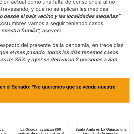
uación actual como una falta de consciencia al no
travesando, y que no se aplican las medidas
 desde el país vecino y las localidades aledañas”
costumbres vamos a seguir teniendo casos.
nuestra familia”,
asevera.
 respecto del presente de la pandemia, en trece días
 que el mes pasado, todos los días tenemos casos
es de 35% y ayer se derivaron 2 personas a San
 en el Senado: “No queremos que se venda nuestra
ca:
La Quiaca: avanzan 860
Santa Anita en La Quiaca: una
tará
metros de red cloacal en el
jornada de fe popular,