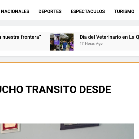
NACIONALES
DEPORTES
ESPECTÁCULOS
TURISMO
La frontera se subleva: Dante Velázquez enfrenta el remate de la p
Dante Velázquez marchará contra la 
Día del Veterinario en La Quiaca: Zoonosis llevó va
17 Horas Ago
MUCHO TRANSITO DESDE