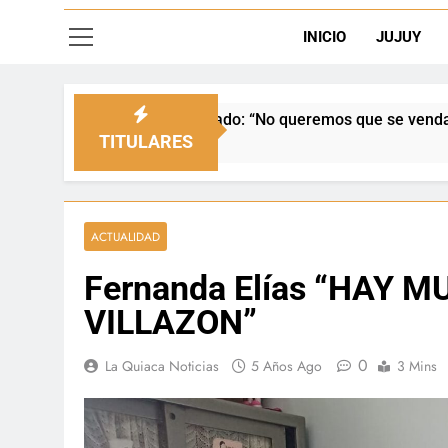
INICIO
JUJUY
l Senado: “No queremos que se venda nuestra frontera”
TITULARES
ACTUALIDAD
Fernanda Elías “HAY 
VILLAZON”
0
La Quiaca Noticias
5 Años Ago
3 Mins