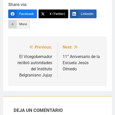
Share via:
Facebook
X (Twitter)
LinkedIn
More
Previous:
Next:
Navegación
de
El Vicegobernador
11° Aniversario de la
recibió autoridades
Escuela Jesús
entradas
del Instituto
Olmedo
Belgraniano Jujuy
DEJA UN COMENTARIO