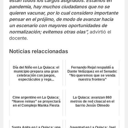
están todos los cargos asignados. Estamos en
pandemia, hay muchos ciudadanos que no se
quieren vacunar, por lo cual considero importante
pensar en el prójimo, de modo de avanzar hacia
un escenario con mayores oportunidades de
normalización; evitemos otras olas”,
advirtió el
docente.
Noticias relaccionadas
Día del Niño en La Quiaca: el
Fernando Rejal respaldó a
municipio prepara una gran
Dante Velázquez en el Senado:
celebración con juegos,
“No queremos que se venda
espectáculos y rega...
nuestra frontera”
Cine argentino en La Quiaca:
La Quiaca: avanzan 860
“Nueve reinas” se proyectará
metros de red cloacal en el
en el Complejo Manka Fiesta
barrio Jesús Olmedo
Santa Anita en La Quiaca: una
Juventud en La Quiaca: Jael