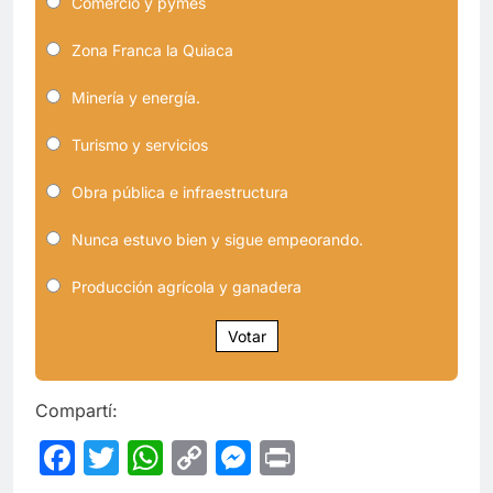
Comercio y pymes
Zona Franca la Quiaca
Minería y energía.
Turismo y servicios
Obra pública e infraestructura
Nunca estuvo bien y sigue empeorando.
Producción agrícola y ganadera
Votar
Compartí:
Facebook
Twitter
WhatsApp
Copy
Messenger
Print
Link