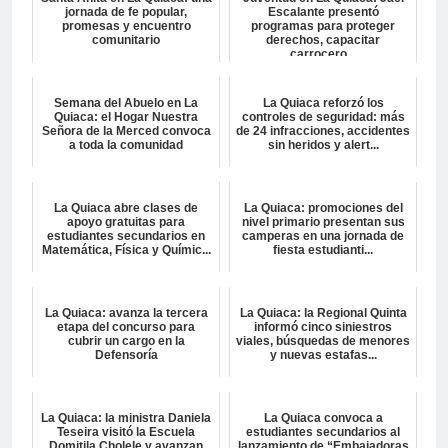
jornada de fe popular,
Escalante presentó
promesas y encuentro
programas para proteger
comunitario
derechos, capacitar
carrocero...
Semana del Abuelo en La
La Quiaca reforzó los
Quiaca: el Hogar Nuestra
controles de seguridad: más
Señora de la Merced convoca
de 24 infracciones, accidentes
a toda la comunidad
sin heridos y alert...
La Quiaca abre clases de
La Quiaca: promociones del
apoyo gratuitas para
nivel primario presentan sus
estudiantes secundarios en
camperas en una jornada de
Matemática, Física y Químic...
fiesta estudianti...
La Quiaca: avanza la tercera
La Quiaca: la Regional Quinta
etapa del concurso para
informó cinco siniestros
cubrir un cargo en la
viales, búsquedas de menores
Defensoría
y nuevas estafas...
La Quiaca: la ministra Daniela
La Quiaca convoca a
Teseira visitó la Escuela
estudiantes secundarios al
Domitila Cholele y avanzan
lanzamiento de “Embajadoras