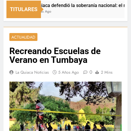
La Quiaca defendió la soberanía nacional: el municipio
TITULARES
24 Horas Ago
ACTUALIDAD
Recreando Escuelas de
Verano en Tumbaya
0
La Quiaca Noticias
5 Años Ago
2 Mins