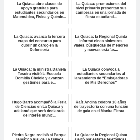
La Quiaca abre clases de
La Quiaca: promociones del
apoyo gratuitas para
nivel primario presentan sus
estudiantes secundarios en
camperas en una jornada de
Matemática, Física y Químic...
fiesta estudianti...
La Quiaca: avanza la tercera
La Quiaca: la Regional Quinta
etapa del concurso para
informó cinco siniestros
cubrir un cargo en la
viales, búsquedas de menores
Defensoría
y nuevas estafas...
La Quiaca: la ministra Daniela
La Quiaca convoca a
Teseira visitó la Escuela
estudiantes secundarios al
Domitila Cholele y avanzan
lanzamiento de “Embajadoras
gestiones para e...
de Mis Derechos”
Hugo Barro acompañó la Feria
Raíz Andina celebra 10 años
de Ciencias en La Quiaca y
de trayectoria con una función
adelantó que será declarada
de gala en el Manka Fiesta
de interés munic...
Piedra Negra recibió al Parque
La Quiaca: la Regional Quinta
Temático Vial de La Quiaca
alertó por estafas telefónicas,