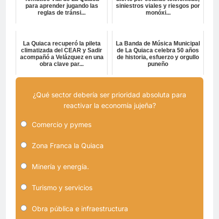
para aprender jugando las
siniestros viales y riesgos por
reglas de tránsi...
monóxi...
La Quiaca recuperó la pileta
La Banda de Música Municipal
climatizada del CEAR y Sadir
de La Quiaca celebra 50 años
acompañó a Velázquez en una
de historia, esfuerzo y orgullo
obra clave par...
puneño
¿Qué sector debería ser prioridad absoluta para
reactivar la economía jujeña?
Comercio y pymes
Zona Franca la Quiaca
Minería y energía.
Turismo y servicios
Obra pública e infraestructura