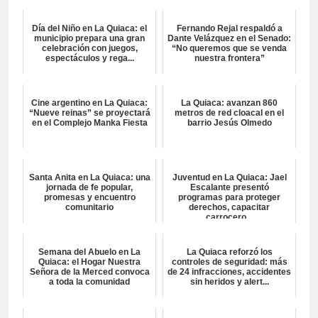
Día del Niño en La Quiaca: el
Fernando Rejal respaldó a
municipio prepara una gran
Dante Velázquez en el Senado:
celebración con juegos,
“No queremos que se venda
espectáculos y rega...
nuestra frontera”
Cine argentino en La Quiaca:
La Quiaca: avanzan 860
“Nueve reinas” se proyectará
metros de red cloacal en el
en el Complejo Manka Fiesta
barrio Jesús Olmedo
Santa Anita en La Quiaca: una
Juventud en La Quiaca: Jael
jornada de fe popular,
Escalante presentó
promesas y encuentro
programas para proteger
comunitario
derechos, capacitar
carrocero...
Semana del Abuelo en La
La Quiaca reforzó los
Quiaca: el Hogar Nuestra
controles de seguridad: más
Señora de la Merced convoca
de 24 infracciones, accidentes
a toda la comunidad
sin heridos y alert...