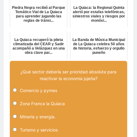
Piedra Negra recibió al Parque
La Quiaca: la Regional Quinta
Temático Vial de La Quiaca
alertó por estafas telefónicas,
para aprender jugando las
siniestros viales y riesgos por
reglas de tránsi...
monóxi...
La Quiaca recuperó la pileta
La Banda de Música Municipal
climatizada del CEAR y Sadir
de La Quiaca celebra 50 años
acompañó a Velázquez en una
de historia, esfuerzo y orgullo
obra clave par...
puneño
¿Qué sector debería ser prioridad absoluta para
reactivar la economía jujeña?
Comercio y pymes
Zona Franca la Quiaca
Minería y energía.
Turismo y servicios