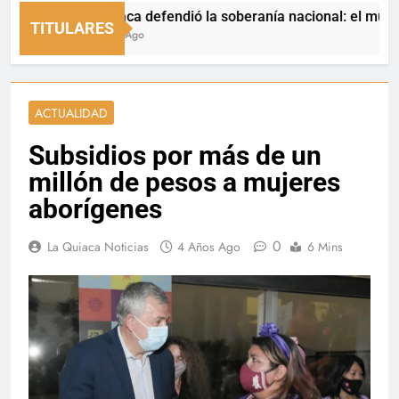
La Quiaca defendió la soberanía nacional: el municipio re
TITULARES
10 Horas Ago
ACTUALIDAD
Subsidios por más de un
millón de pesos a mujeres
aborígenes
0
La Quiaca Noticias
4 Años Ago
6 Mins