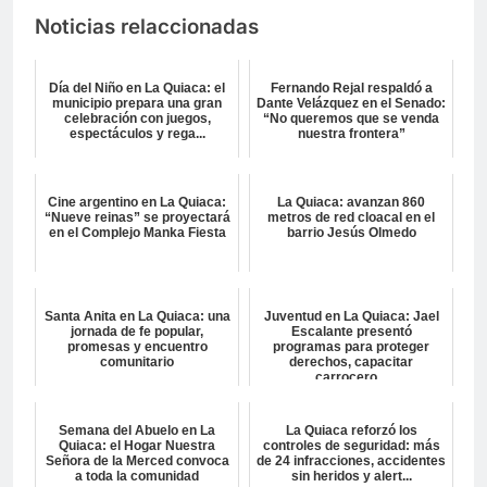
Noticias relaccionadas
Día del Niño en La Quiaca: el
Fernando Rejal respaldó a
municipio prepara una gran
Dante Velázquez en el Senado:
celebración con juegos,
“No queremos que se venda
espectáculos y rega...
nuestra frontera”
Cine argentino en La Quiaca:
La Quiaca: avanzan 860
“Nueve reinas” se proyectará
metros de red cloacal en el
en el Complejo Manka Fiesta
barrio Jesús Olmedo
Santa Anita en La Quiaca: una
Juventud en La Quiaca: Jael
jornada de fe popular,
Escalante presentó
promesas y encuentro
programas para proteger
comunitario
derechos, capacitar
carrocero...
Semana del Abuelo en La
La Quiaca reforzó los
Quiaca: el Hogar Nuestra
controles de seguridad: más
Señora de la Merced convoca
de 24 infracciones, accidentes
a toda la comunidad
sin heridos y alert...