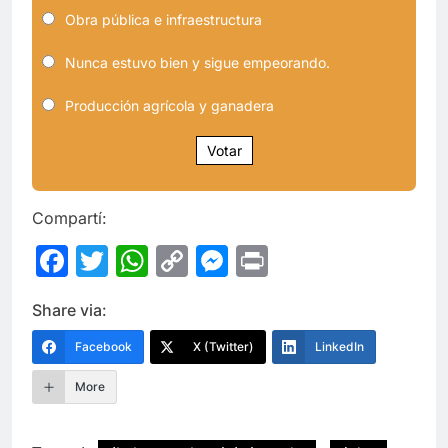
Obra pública e infraestructura
Nunca estuvo bien y sigue empeorando.
Producción agrícola y ganadera
Votar
Compartí:
Facebook
Twitter
WhatsApp
Copy
Messenger
Print
Link
Share via:
Facebook
X (Twitter)
LinkedIn
More