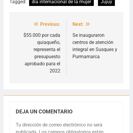
Tagged:
dia internacional de la mujer
Jujuy
Previous:
Next:
Navegación
de
$55.000 por cada
Se inauguraron
quiaqueño,
centros de atención
entradas
representa el
integral en Susques y
presupuesto
Purmamarca
aprobado para el
2022
DEJA UN COMENTARIO
Tu dirección de correo electrónico no será
publicada.
Los campos obligatorios están