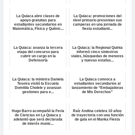
La Quiaca abre clases de
La Quiaca: promociones del
apoyo gratuitas para
nivel primario presentan sus
estudiantes secundarios en
camperas en una jornada de
Matemática, Física y Químic...
fiesta estudianti...
La Quiaca: avanza la tercera
La Quiaca: la Regional Quinta
etapa del concurso para
informó cinco siniestros
cubrir un cargo en la
viales, búsquedas de menores
Defensoría
y nuevas estafas...
La Quiaca: la ministra Daniela
La Quiaca convoca a
Teseira visitó la Escuela
estudiantes secundarios al
Domitila Cholele y avanzan
lanzamiento de “Embajadoras
gestiones para e...
de Mis Derechos”
Hugo Barro acompañó la Feria
Raíz Andina celebra 10 años
de Ciencias en La Quiaca y
de trayectoria con una función
adelantó que será declarada
de gala en el Manka Fiesta
de interés munic...