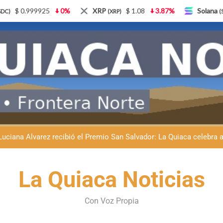
XRP
$ 1.08
3.87%
Solana
$ 77.18
5.21%
(XRP)
(SOL)
Natación inclusiva en La Quiaca: Celia Zenteno destacó el crecimi
La Quiaca defendió la soberanía nacional: el municipio rechazó la
Luciana Álvarez recibió el Premio San Salvador: La Quiaca celebra 
Día del Niño en La Quiaca: el municipio prepara una gran celebrac
Natación inclusiva en La Quiaca: Celia Zenteno destacó el crecimi
La Quiaca Noticias
La Quiaca defendió la soberanía nacional: el municipio rechazó la
Con Voz Propia
Luciana Álvarez recibió el Premio San Salvador: La Quiaca celebra 