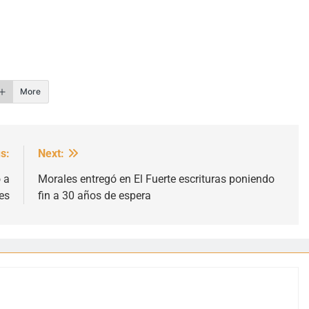
r
More
s:
Next:
 a
Morales entregó en El Fuerte escrituras poniendo
es
fin a 30 años de espera