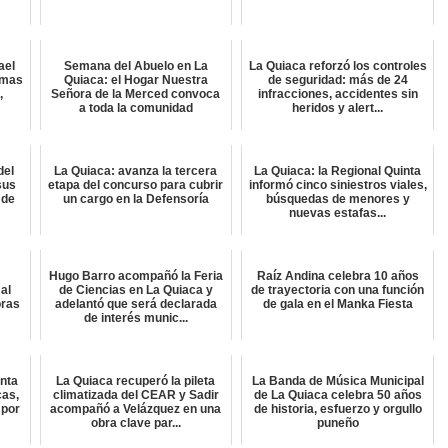
ael
Semana del Abuelo en La
La Quiaca reforzó los controles
amas
Quiaca: el Hogar Nuestra
de seguridad: más de 24
,
Señora de la Merced convoca
infracciones, accidentes sin
a toda la comunidad
heridos y alert...
del
La Quiaca: avanza la tercera
La Quiaca: la Regional Quinta
sus
etapa del concurso para cubrir
informó cinco siniestros viales,
 de
un cargo en la Defensoría
búsquedas de menores y
nuevas estafas...
Hugo Barro acompañó la Feria
Raíz Andina celebra 10 años
al
de Ciencias en La Quiaca y
de trayectoria con una función
oras
adelantó que será declarada
de gala en el Manka Fiesta
de interés munic...
inta
La Quiaca recuperó la pileta
La Banda de Música Municipal
cas,
climatizada del CEAR y Sadir
de La Quiaca celebra 50 años
 por
acompañó a Velázquez en una
de historia, esfuerzo y orgullo
obra clave par...
puneño