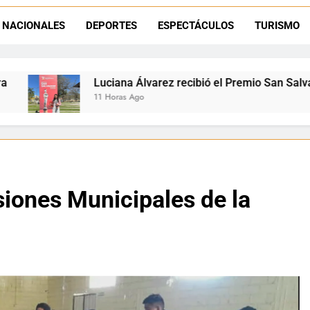
Día del Niño en La Quiaca: el municipio prepara una gran celebrac
NACIONALES
DEPORTES
ESPECTÁCULOS
TURISMO
Natación inclusiva en La Quiaca: Celia Zenteno destacó el crecimi
Álvarez recibió el Premio San Salvador: La Quiaca celebra a 
go
iones Municipales de la