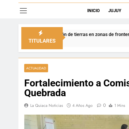
INICIO
JUJUY
ación de tierras en zonas de frontera
Luciana 
11 Horas A
TITULARES
ACTUALIDAD
Fortalecimiento a Comis
Quebrada
0
La Quiaca Noticias
4 Años Ago
1 Mins