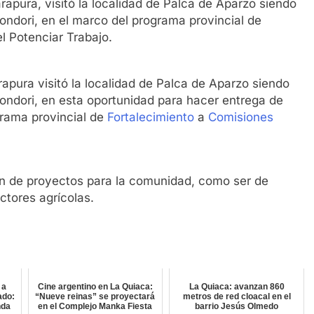
rapura, visitó la localidad de Palca de Aparzo siendo
ondori, en el marco del programa provincial de
l Potenciar Trabajo.
apura visitó la localidad de Palca de Aparzo siendo
ondori, en esta oportunidad para hacer entrega de
grama provincial de
Fortalecimiento
a
Comisiones
ón de proyectos para la comunidad, como ser de
tores agrícolas.
 a
Cine argentino en La Quiaca:
La Quiaca: avanzan 860
ado:
“Nueve reinas” se proyectará
metros de red cloacal en el
nda
en el Complejo Manka Fiesta
barrio Jesús Olmedo