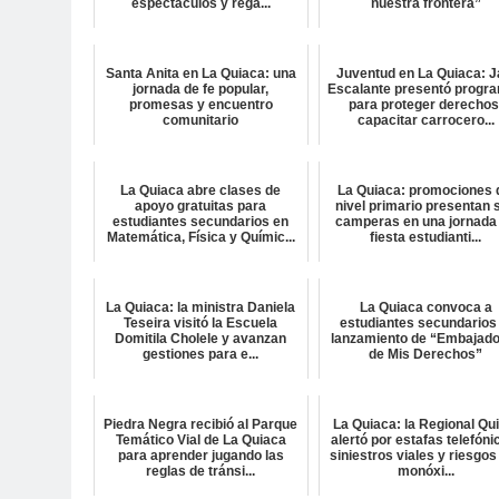
espectáculos y rega...
nuestra frontera”
Santa Anita en La Quiaca: una
Juventud en La Quiaca: J
jornada de fe popular,
Escalante presentó progr
promesas y encuentro
para proteger derechos
comunitario
capacitar carrocero...
La Quiaca abre clases de
La Quiaca: promociones 
apoyo gratuitas para
nivel primario presentan 
estudiantes secundarios en
camperas en una jornada
Matemática, Física y Químic...
fiesta estudianti...
La Quiaca: la ministra Daniela
La Quiaca convoca a
Teseira visitó la Escuela
estudiantes secundarios 
Domitila Cholele y avanzan
lanzamiento de “Embajad
gestiones para e...
de Mis Derechos”
Piedra Negra recibió al Parque
La Quiaca: la Regional Qu
Temático Vial de La Quiaca
alertó por estafas telefóni
para aprender jugando las
siniestros viales y riesgos
reglas de tránsi...
monóxi...