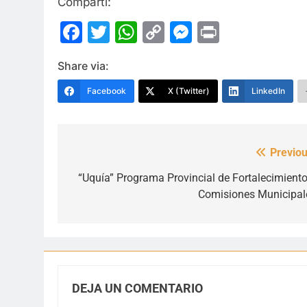
Compartí:
Facebook
Twitter
WhatsApp
Copy
Messenge
Print
Link
Share via:
Facebook
X (Twitter)
LinkedIn
Previou
Navegación
de
“Uquía” Programa Provincial de Fortalecimiento
Comisiones Municipal
entradas
DEJA UN COMENTARIO