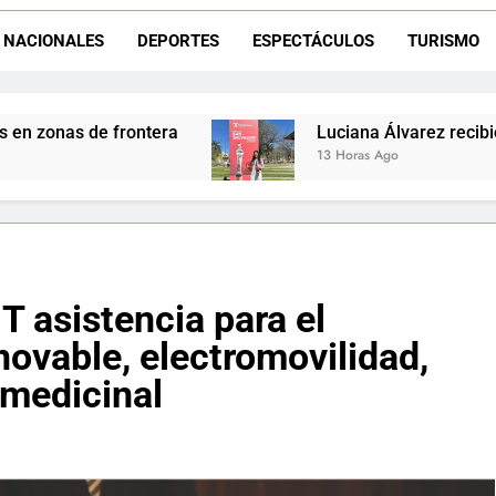
Día del Niño en La Quiaca: el municipio prepara una gran celebrac
NACIONALES
DEPORTES
ESPECTÁCULOS
TURISMO
Natación inclusiva en La Quiaca: Celia Zenteno destacó el crecimi
Luciana Álvarez recibió el Premio San Salvador:
13 Horas Ago
T asistencia para el
novable, electromovilidad,
 medicinal