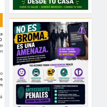
gavatios de Cauchari, ubicada en la puna
00 megavatios
. A esto sumó el proyecto de
ención de integrar a la Universidad de
es en la provincia.
do,
Morales ponderó el proyecto de desarrollo
 en 160 farmacias de Jujuy, y después de
macéutico activo, que es de primera calidad”.
mán va a ser una parte importante en todos