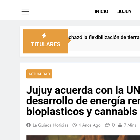
INICIO
JUJUY
o rechazó la flexibilización de tierras en zonas de frontera
TITULARES
ACTUALIDAD
Jujuy acuerda con la UN
desarrollo de energía re
bioplasticos y cannabis
0
La Quiaca Noticias
4 Años Ago
7 Mins