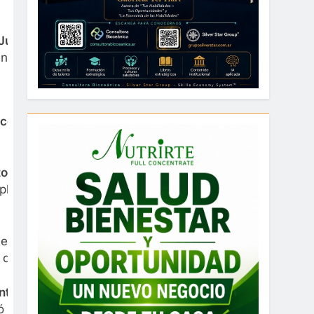
ujuy viene trabajando en el Instituto de
encia y Tecnología de la Nación, “en una
r con la UNT “mayor aporte científico y
unto Salta y Catamarca tenemos uno de los
ploración y explotación con expectativas de
ner soberanía energética”, enfatizó Morales, y
e litio”.
al global en el cuidado del planeta y la lucha
ió que
“otro de los desafíos es frenar la