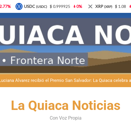
$ 0.999925
0%
XRP
$ 1.08
3.87%
Solana
(XRP)
(SOL)
Natación inclusiva en La Quiaca: Celia Zenteno destacó el crecimi
La Quiaca defendió la soberanía nacional: el municipio rechazó la
Luciana Álvarez recibió el Premio San Salvador: La Quiaca celebra 
Día del Niño en La Quiaca: el municipio prepara una gran celebrac
Natación inclusiva en La Quiaca: Celia Zenteno destacó el crecimi
La Quiaca Noticias
La Quiaca defendió la soberanía nacional: el municipio rechazó la
Con Voz Propia
Luciana Álvarez recibió el Premio San Salvador: La Quiaca celebra 