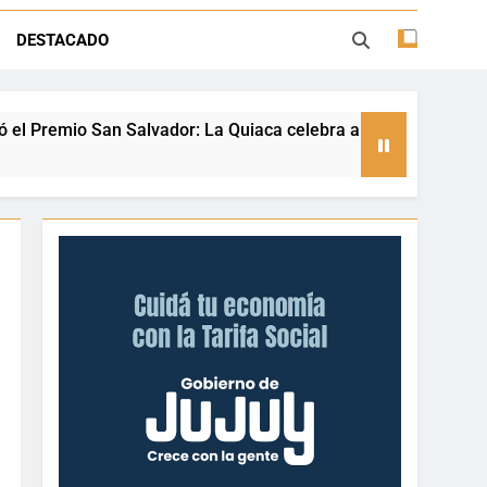
ión con juegos, espectáculos y regalos
DESTACADO
ento deportivo y el valor de aprender a
desenvolverse en el agua
 La Quiaca celebra a una referente nacional del taekwondo