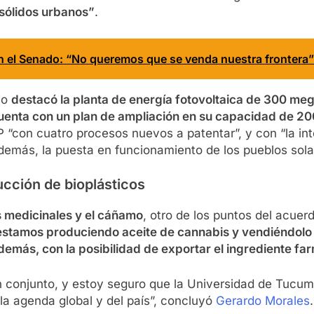
 sólidos urbanos”
.
n el Senado: “No queremos que se venda nuestra frontera”
io
destacó la planta de energía fotovoltaica de 300 me
 cuenta con un plan de ampliación en su capacidad de 2
“con cuatro procesos nuevos a patentar”, y con “la int
emás, la puesta en funcionamiento de los pueblos solar
cción de bioplásticos
 medicinales y el cáñamo
, otro de los puntos del acuer
a estamos produciendo aceite de cannabis y vendiéndolo
emás, con la posibilidad de exportar el ingrediente far
 en conjunto, y estoy seguro que la Universidad de Tucu
la agenda global y del país”, concluyó
Gerardo Morales
.