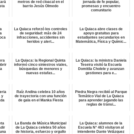
tará
metros de red cloacal en el
jornada de fe popular,
sta
barrio Jesús Olmedo
promesas y encuentro
comunitario
a
La Quiaca reforzó los controles
La Quiaca abre clases de
ra
de seguridad: más de 24
apoyo gratuitas para
oca
infracciones, accidentes sin
estudiantes secundarios en
heridos y alert...
Matemática, Física y Químic...
era
La Quiaca: la Regional Quinta
La Quiaca: la ministra Daniela
brir
informó cinco siniestros viales,
Teseira visitó la Escuela
ía
búsquedas de menores y
Domitila Cholele y avanzan
nuevas estafas...
gestiones para e...
eria
Raíz Andina celebra 10 años
Piedra Negra recibió al Parque
 y
de trayectoria con una función
Temático Vial de La Quiaca
ada
de gala en el Manka Fiesta
para aprender jugando las
reglas de tránsi...
eta
La Banda de Música Municipal
La Quiaca: alumnos de la
dir
de La Quiaca celebra 50 años
Escuela N° 463 visitaron al
 una
de historia, esfuerzo y orgullo
intendente Dante Velázquez