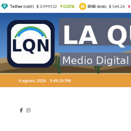
32
0.01%
BNB
$ 564.26
2.77%
USDC
$
(BNB)
(USDC)
Skip
6 agosto, 2026
9:49:28 PM
to
content