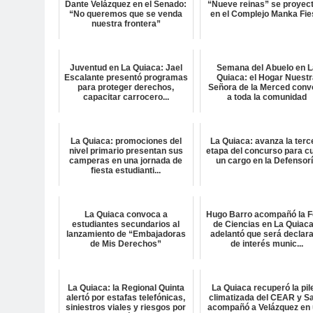
Dante Velázquez en el Senado:
“Nueve reinas” se proyec
“No queremos que se venda
en el Complejo Manka Fie
nuestra frontera”
Juventud en La Quiaca: Jael
Semana del Abuelo en L
Escalante presentó programas
Quiaca: el Hogar Nuest
para proteger derechos,
Señora de la Merced conv
capacitar carrocero...
a toda la comunidad
La Quiaca: promociones del
La Quiaca: avanza la terc
nivel primario presentan sus
etapa del concurso para cu
camperas en una jornada de
un cargo en la Defensor
fiesta estudianti...
La Quiaca convoca a
Hugo Barro acompañó la F
estudiantes secundarios al
de Ciencias en La Quiaca
lanzamiento de “Embajadoras
adelantó que será declar
de Mis Derechos”
de interés munic...
La Quiaca: la Regional Quinta
La Quiaca recuperó la pil
alertó por estafas telefónicas,
climatizada del CEAR y Sa
siniestros viales y riesgos por
acompañó a Velázquez en