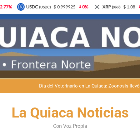
 0.999925
0%
XRP
$ 1.08
3.87%
Solana
$
(XRP)
(SOL)
Dante Velázquez marchará contra la 
Fernando Rejal respaldó a Dante Velázquez en el Senado: “No qu
Día del Veterinario en La Quiaca: Zoonosis llevó
La frontera se subleva: Dante Velázquez enfrenta el remate de la p
Dante Velázquez marchará contra la 
La Quiaca Noticias
Fernando Rejal respaldó a Dante Velázquez en el Senado: “No qu
Con Voz Propia
Día del Veterinario en La Quiaca: Zoonosis llevó