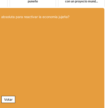
puneño
con un proyecto mund...
 absoluta para reactivar la economía jujeña?
Votar