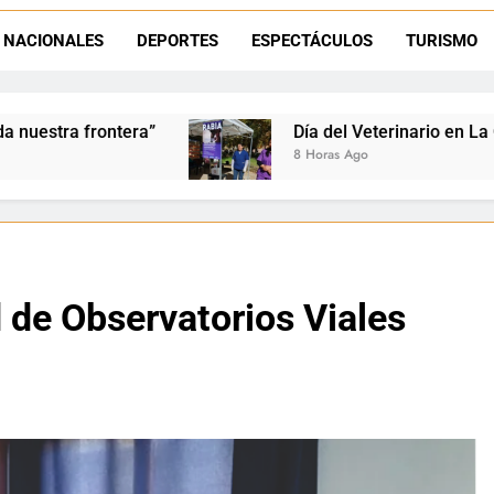
La frontera se subleva: Dante Velázquez enfrenta el remate de la p
NACIONALES
DEPORTES
ESPECTÁCULOS
TURISMO
Dante Velázquez marchará contra la 
Día del Veterinario en La Quiaca: Zoonosis llevó vac
8 Horas Ago
 de Observatorios Viales