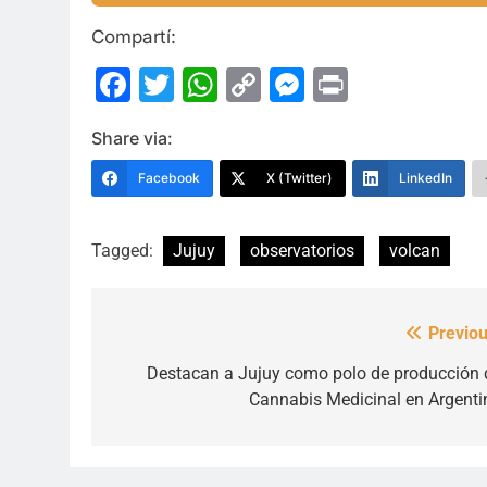
Compartí:
Facebook
Twitter
WhatsApp
Copy
Messenge
Print
Link
Share via:
Facebook
X (Twitter)
LinkedIn
Tagged:
Jujuy
observatorios
volcan
Previou
Navegación
de
Destacan a Jujuy como polo de producción 
Cannabis Medicinal en Argenti
entradas