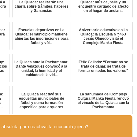
rá a
La Quiaca: realizarán una
Quiaca: música, baile y un
egra
charla sobre trámites, haberes
encuentro cargado de afecto
y Ganancias
en el hogar de ancian...
ca:
Escuelas deportivas en La
Aniversario educativo en La
ará
Quiaca: el municipio mantiene
Quiaca: la Escuela N.º 463
abiertas las inscripciones para
Jesús Olmedo visitó el
fútbol y vól...
Complejo Manka Fiesta
uy:
La Quiaca ante la Pachamama:
Félix Galindo: “Formar no se
cios
Dante Velazquez convocó a la
trata de ganar, se trata de
tas
unidad, la humildad y el
formar en todos los valores”
cuidado de la vid...
a:
La Quiaca reactivó sus
La sahumada del Complejo
a
escuelitas municipales de
Cultural Manka Fiesta renovó
a
fútbol y suma formación
el vínculo de La Quiaca con la
..
específica para arqueros
Pachamama
 absoluta para reactivar la economía jujeña?