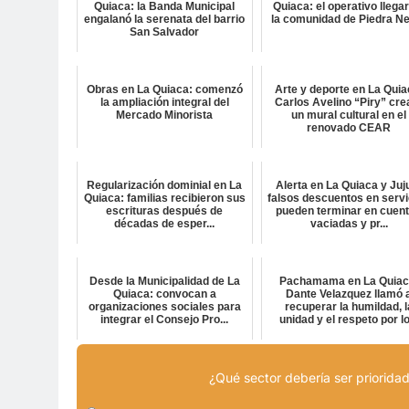
Quiaca: la Banda Municipal
Quiaca: el operativo llega
engalanó la serenata del barrio
la comunidad de Piedra N
San Salvador
Obras en La Quiaca: comenzó
Arte y deporte en La Quia
la ampliación integral del
Carlos Avelino “Piry” cre
Mercado Minorista
un mural cultural en el
renovado CEAR
Regularización dominial en La
Alerta en La Quiaca y Juj
Quiaca: familias recibieron sus
falsos descuentos en servi
escrituras después de
pueden terminar en cuen
décadas de esper...
vaciadas y pr...
Desde la Municipalidad de La
Pachamama en La Quiac
Quiaca: convocan a
Dante Velazquez llamó 
organizaciones sociales para
recuperar la humildad, l
integrar el Consejo Pro...
unidad y el respeto por lo.
¿Qué sector debería ser prioridad