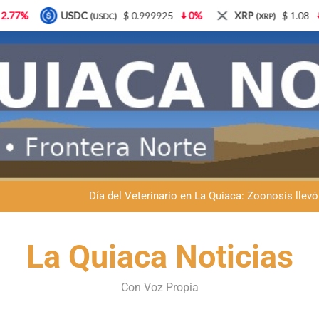
$ 0.999925
0%
XRP
$ 1.08
3.87%
Solana
(XRP)
(SOL)
Dante Velázquez marchará contra la 
Fernando Rejal respaldó a Dante Velázquez en el Senado: “No qu
Día del Veterinario en La Quiaca: Zoonosis llevó
La frontera se subleva: Dante Velázquez enfrenta el remate de la p
La Quiaca Noticias
Dante Velázquez marchará contra la 
Fernando Rejal respaldó a Dante Velázquez en el Senado: “No qu
Con Voz Propia
Día del Veterinario en La Quiaca: Zoonosis llevó