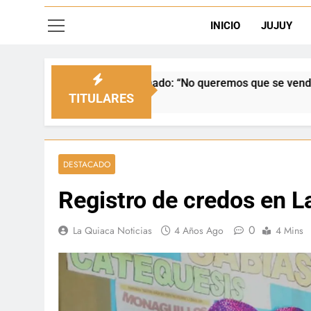
INICIO
JUJUY
l Senado: “No queremos que se venda nuestra frontera”
TITULARES
DESTACADO
Registro de credos en L
0
La Quiaca Noticias
4 Años Ago
4 Mins