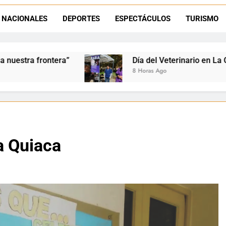
La frontera se subleva: Dante Velázquez enfrenta el remate de la p
NACIONALES
DEPORTES
ESPECTÁCULOS
TURISMO
Dante Velázquez marchará contra la 
Día del Veterinario en La Quiaca: Zoonosis llevó va
8 Horas Ago
a Quiaca