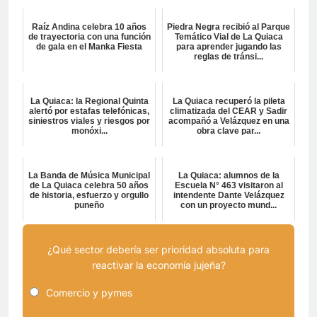
Raíz Andina celebra 10 años
Piedra Negra recibió al Parque
de trayectoria con una función
Temático Vial de La Quiaca
de gala en el Manka Fiesta
para aprender jugando las
reglas de tránsi...
La Quiaca: la Regional Quinta
La Quiaca recuperó la pileta
alertó por estafas telefónicas,
climatizada del CEAR y Sadir
siniestros viales y riesgos por
acompañó a Velázquez en una
monóxi...
obra clave par...
La Banda de Música Municipal
La Quiaca: alumnos de la
de La Quiaca celebra 50 años
Escuela N° 463 visitaron al
de historia, esfuerzo y orgullo
intendente Dante Velázquez
puneño
con un proyecto mund...
¿Qué sector debería ser prioridad absoluta para
reactivar la economía jujeña?
Comercio y pymes