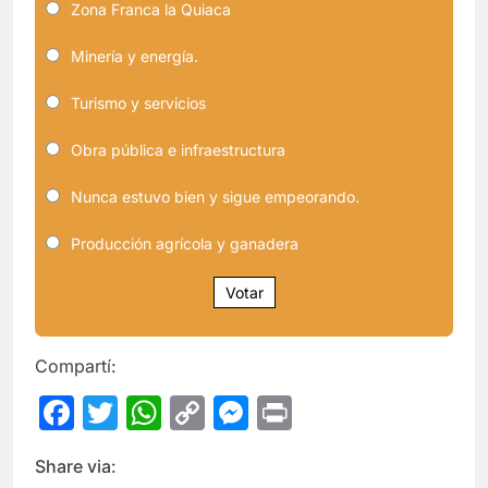
Zona Franca la Quiaca
Minería y energía.
Turismo y servicios
Obra pública e infraestructura
Nunca estuvo bien y sigue empeorando.
Producción agrícola y ganadera
Votar
Compartí:
Facebook
Twitter
WhatsApp
Copy
Messenger
Print
Link
Share via: