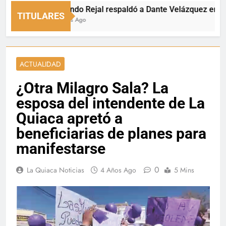
Fernando Rejal respaldó a Dante Velázquez en el Sena
TITULARES
15 Horas Ago
ACTUALIDAD
¿Otra Milagro Sala? La
esposa del intendente de La
Quiaca apretó a
beneficiarias de planes para
manifestarse
0
La Quiaca Noticias
4 Años Ago
5 Mins