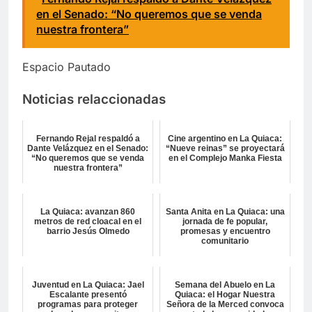
en el Senado: “No queremos que se venda
nuestra frontera”
Espacio Pautado
Noticias relaccionadas
Fernando Rejal respaldó a
Cine argentino en La Quiaca:
Dante Velázquez en el Senado:
“Nueve reinas” se proyectará
“No queremos que se venda
en el Complejo Manka Fiesta
nuestra frontera”
La Quiaca: avanzan 860
Santa Anita en La Quiaca: una
metros de red cloacal en el
jornada de fe popular,
barrio Jesús Olmedo
promesas y encuentro
comunitario
Juventud en La Quiaca: Jael
Semana del Abuelo en La
Escalante presentó
Quiaca: el Hogar Nuestra
programas para proteger
Señora de la Merced convoca