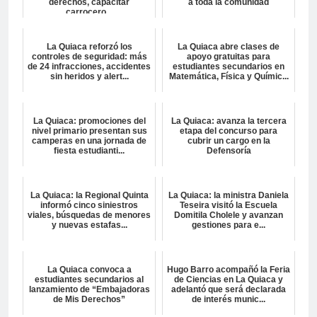
derechos, capacitar
a toda la comunidad
carrocero...
La Quiaca reforzó los
La Quiaca abre clases de
controles de seguridad: más
apoyo gratuitas para
de 24 infracciones, accidentes
estudiantes secundarios en
sin heridos y alert...
Matemática, Física y Químic...
La Quiaca: promociones del
La Quiaca: avanza la tercera
nivel primario presentan sus
etapa del concurso para
camperas en una jornada de
cubrir un cargo en la
fiesta estudianti...
Defensoría
La Quiaca: la Regional Quinta
La Quiaca: la ministra Daniela
informó cinco siniestros
Teseira visitó la Escuela
viales, búsquedas de menores
Domitila Cholele y avanzan
y nuevas estafas...
gestiones para e...
La Quiaca convoca a
Hugo Barro acompañó la Feria
estudiantes secundarios al
de Ciencias en La Quiaca y
lanzamiento de “Embajadoras
adelantó que será declarada
de Mis Derechos”
de interés munic...