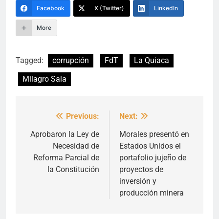
Facebook
X (Twitter)
LinkedIn
More
Tagged:
corrupción
FdT
La Quiaca
Milagro Sala
Previous:
Next:
Navegación
de
Aprobaron la Ley de
Morales presentó en
Necesidad de
Estados Unidos el
entradas
Reforma Parcial de
portafolio jujeño de
la Constitución
proyectos de
inversión y
producción minera