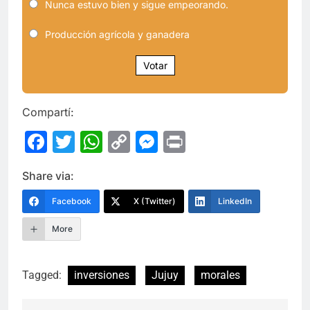
Nunca estuvo bien y sigue empeorando.
Producción agrícola y ganadera
Votar
Compartí:
Facebook
Twitter
WhatsApp
Copy
Messenger
Print
Link
Share via:
Facebook
X (Twitter)
LinkedIn
More
Tagged:
inversiones
Jujuy
morales