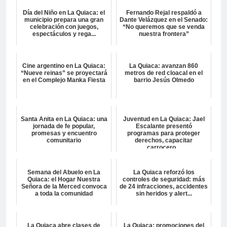
Día del Niño en La Quiaca: el
Fernando Rejal respaldó a
municipio prepara una gran
Dante Velázquez en el Senado:
celebración con juegos,
“No queremos que se venda
espectáculos y rega...
nuestra frontera”
Cine argentino en La Quiaca:
La Quiaca: avanzan 860
“Nueve reinas” se proyectará
metros de red cloacal en el
en el Complejo Manka Fiesta
barrio Jesús Olmedo
Santa Anita en La Quiaca: una
Juventud en La Quiaca: Jael
jornada de fe popular,
Escalante presentó
promesas y encuentro
programas para proteger
comunitario
derechos, capacitar
carrocero...
Semana del Abuelo en La
La Quiaca reforzó los
Quiaca: el Hogar Nuestra
controles de seguridad: más
Señora de la Merced convoca
de 24 infracciones, accidentes
a toda la comunidad
sin heridos y alert...
La Quiaca abre clases de
La Quiaca: promociones del