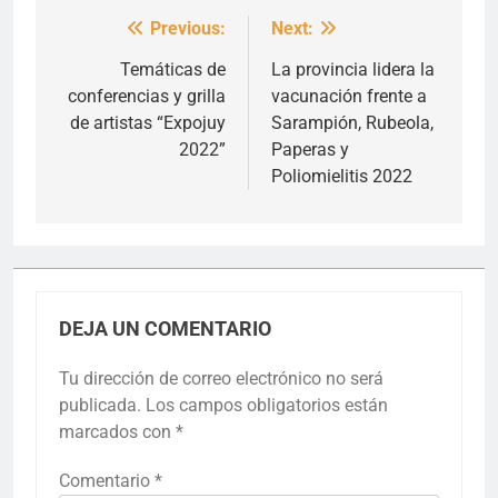
Previous:
Next:
Navegación
de
Temáticas de
La provincia lidera la
conferencias y grilla
vacunación frente a
entradas
de artistas “Expojuy
Sarampión, Rubeola,
2022”
Paperas y
Poliomielitis 2022
DEJA UN COMENTARIO
Tu dirección de correo electrónico no será
publicada.
Los campos obligatorios están
marcados con
*
Comentario
*