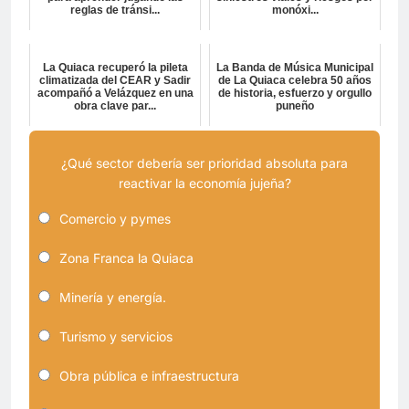
reglas de tránsi...
monóxi...
La Quiaca recuperó la pileta
La Banda de Música Municipal
climatizada del CEAR y Sadir
de La Quiaca celebra 50 años
acompañó a Velázquez en una
de historia, esfuerzo y orgullo
obra clave par...
puneño
¿Qué sector debería ser prioridad absoluta para
reactivar la economía jujeña?
Comercio y pymes
Zona Franca la Quiaca
Minería y energía.
Turismo y servicios
Obra pública e infraestructura