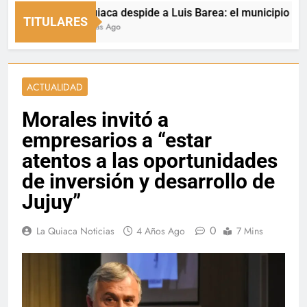
La Quiaca despide a Luis Barea: el municipio expresó 
TITULARES
20 Horas Ago
ACTUALIDAD
Morales invitó a
empresarios a “estar
atentos a las oportunidades
de inversión y desarrollo de
Jujuy”
0
La Quiaca Noticias
4 Años Ago
7 Mins