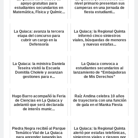
apoyo gratuitas para
nivel primario presentan sus
estudiantes secundarios en
camperas en una jornada de
Matemática, Física y Químic...
fiesta estudianti...
La Quiaca: avanza la tercera
La Quiaca: la Regional Quinta
etapa del concurso para
informó cinco siniestros
cubrir un cargo en la
viales, búsquedas de menores
Defensoría
y nuevas estafas...
La Quiaca: la ministra Daniela
La Quiaca convoca a
Teseira visitó la Escuela
estudiantes secundarios al
Domitila Cholele y avanzan
lanzamiento de “Embajadoras
gestiones para e...
de Mis Derechos”
Hugo Barro acompañó la Feria
Raíz Andina celebra 10 años
de Ciencias en La Quiaca y
de trayectoria con una función
adelantó que será declarada
de gala en el Manka Fiesta
de interés munic...
Piedra Negra recibió al Parque
La Quiaca: la Regional Quinta
Temático Vial de La Quiaca
alertó por estafas telefónicas,
para aprender jugando las
siniestros viales y riesgos por