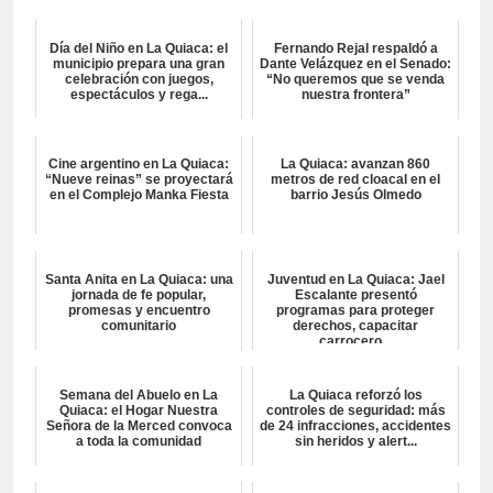
Día del Niño en La Quiaca: el
Fernando Rejal respaldó a
municipio prepara una gran
Dante Velázquez en el Senado:
celebración con juegos,
“No queremos que se venda
espectáculos y rega...
nuestra frontera”
Cine argentino en La Quiaca:
La Quiaca: avanzan 860
“Nueve reinas” se proyectará
metros de red cloacal en el
en el Complejo Manka Fiesta
barrio Jesús Olmedo
Santa Anita en La Quiaca: una
Juventud en La Quiaca: Jael
jornada de fe popular,
Escalante presentó
promesas y encuentro
programas para proteger
comunitario
derechos, capacitar
carrocero...
Semana del Abuelo en La
La Quiaca reforzó los
Quiaca: el Hogar Nuestra
controles de seguridad: más
Señora de la Merced convoca
de 24 infracciones, accidentes
a toda la comunidad
sin heridos y alert...