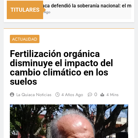
La Quiaca defendió la soberanía nacional: el municipio re
TITULARES
16 Horas Ago
ACTUALIDAD
Fertilización orgánica
disminuye el impacto del
cambio climático en los
suelos
0
La Quiaca Noticias
4 Años Ago
4 Mins