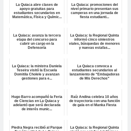
La Quiaca abre clases de
La Quiaca: promociones del
apoyo gratuitas para
nivel primario presentan sus
estudiantes secundarios en
camperas en una jornada de
Matemática, Física y Químic...
fiesta estudianti...
La Quiaca: avanza la tercera
La Quiaca: la Regional Quinta
etapa del concurso para
informó cinco siniestros
cubrir un cargo en la
viales, búsquedas de menores
Defensoría
y nuevas estafas...
La Quiaca: la ministra Daniela
La Quiaca convoca a
Teseira visitó la Escuela
estudiantes secundarios al
Domitila Cholele y avanzan
lanzamiento de “Embajadoras
gestiones para e...
de Mis Derechos”
Hugo Barro acompañó la Feria
Raíz Andina celebra 10 años
de Ciencias en La Quiaca y
de trayectoria con una función
adelantó que será declarada
de gala en el Manka Fiesta
de interés munic...
Piedra Negra recibió al Parque
La Quiaca: la Regional Quinta