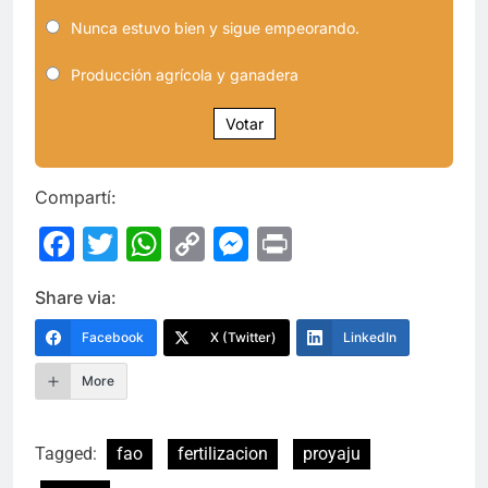
Nunca estuvo bien y sigue empeorando.
Producción agrícola y ganadera
Votar
Compartí:
Facebook
Twitter
WhatsApp
Copy
Messenger
Print
Link
Share via:
Facebook
X (Twitter)
LinkedIn
More
Tagged:
fao
fertilizacion
proyaju