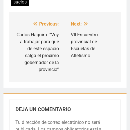
suelos
Previous:
Next:
Navegación
de
Carlos Haquim: “Voy
VII Encuentro
a trabajar para que
provincial de
entradas
de este espacio
Escuelas de
salga el próximo
Atletismo
gobernador de la
provincia”
DEJA UN COMENTARIO
Tu dirección de correo electrónico no será
publicada.
Los campos obligatorios están