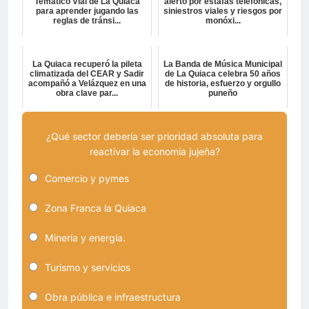
Temático Vial de La Quiaca
alertó por estafas telefónicas,
para aprender jugando las
siniestros viales y riesgos por
reglas de tránsi...
monóxi...
La Quiaca recuperó la pileta
La Banda de Música Municipal
climatizada del CEAR y Sadir
de La Quiaca celebra 50 años
acompañó a Velázquez en una
de historia, esfuerzo y orgullo
obra clave par...
puneño
¿Qué sector debería ser prioridad absoluta para
reactivar la economía jujeña?
Comercio y pymes
Zona Franca la Quiaca
Minería y energía.
Turismo y servicios
Obra pública e infraestructura