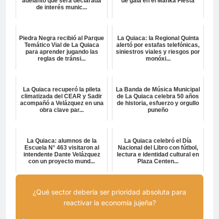
adelantó que será declarada
de gala en el Manka Fiesta
de interés munic...
Piedra Negra recibió al Parque
La Quiaca: la Regional Quinta
Temático Vial de La Quiaca
alertó por estafas telefónicas,
para aprender jugando las
siniestros viales y riesgos por
reglas de tránsi...
monóxi...
La Quiaca recuperó la pileta
La Banda de Música Municipal
climatizada del CEAR y Sadir
de La Quiaca celebra 50 años
acompañó a Velázquez en una
de historia, esfuerzo y orgullo
obra clave par...
puneño
La Quiaca: alumnos de la
La Quiaca celebró el Día
Escuela N° 463 visitaron al
Nacional del Libro con fútbol,
intendente Dante Velázquez
lectura e identidad cultural en
con un proyecto mund...
Plaza Centen...
¿Qué sector debería ser prioridad absoluta para
reactivar la economía jujeña?