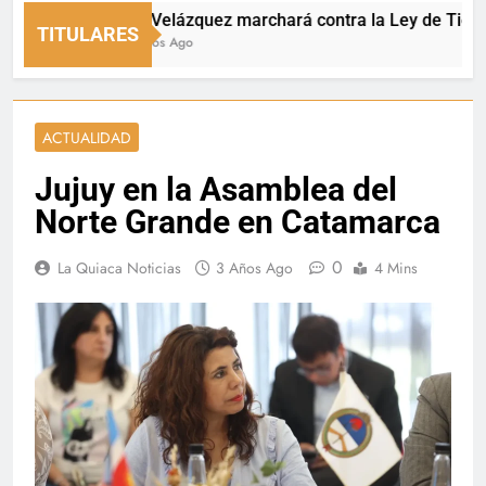
Dante Velázquez marchará contra la Ley de Tierras: “Pat
TITULARES
12 Minutos Ago
ACTUALIDAD
Jujuy en la Asamblea del
Norte Grande en Catamarca
0
La Quiaca Noticias
3 Años Ago
4 Mins