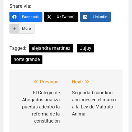
Link
Share via:
Facebook
X (Twitter)
LinkedIn
More
Tagged:
alejandra martinez
Jujuy
norte grande
Previous:
Next:
Navegación
de
El Colegio de
Seguridad coordinó
Abogados analiza
acciones en el marco
entradas
puertas adentro la
a la Ley de Maltrato
reforma de la
Animal
constitución