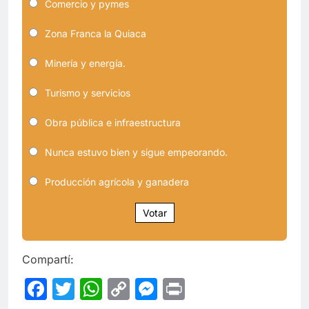
Comercio y pymes
Zona Franca la Quiaca
Minería y energía.
Turismo y servicios
Obra pública e infraestructura
Nunca estuvo bien y sigue empeorando.
Producción agrícola y ganadera
Votar
Compartí:
Facebook
Twitter
WhatsApp
Copy
Messenger
Print