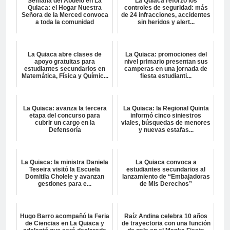
Semana del Abuelo en La
La Quiaca reforzó los
Quiaca: el Hogar Nuestra
controles de seguridad: más
Señora de la Merced convoca
de 24 infracciones, accidentes
a toda la comunidad
sin heridos y alert...
La Quiaca abre clases de
La Quiaca: promociones del
apoyo gratuitas para
nivel primario presentan sus
estudiantes secundarios en
camperas en una jornada de
Matemática, Física y Químic...
fiesta estudianti...
La Quiaca: avanza la tercera
La Quiaca: la Regional Quinta
etapa del concurso para
informó cinco siniestros
cubrir un cargo en la
viales, búsquedas de menores
Defensoría
y nuevas estafas...
La Quiaca: la ministra Daniela
La Quiaca convoca a
Teseira visitó la Escuela
estudiantes secundarios al
Domitila Cholele y avanzan
lanzamiento de “Embajadoras
gestiones para e...
de Mis Derechos”
Hugo Barro acompañó la Feria
Raíz Andina celebra 10 años
de Ciencias en La Quiaca y
de trayectoria con una función